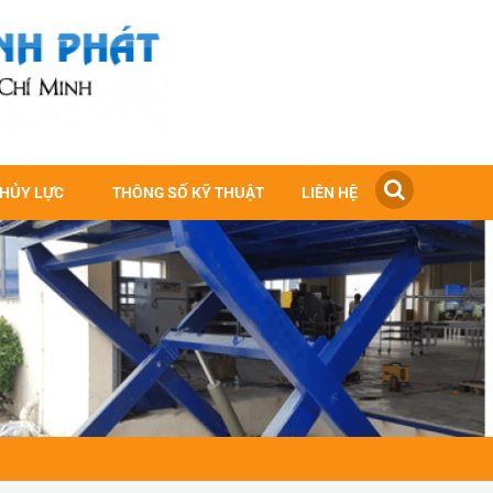
THỦY LỰC
THÔNG SỐ KỸ THUẬT
LIÊN HỆ