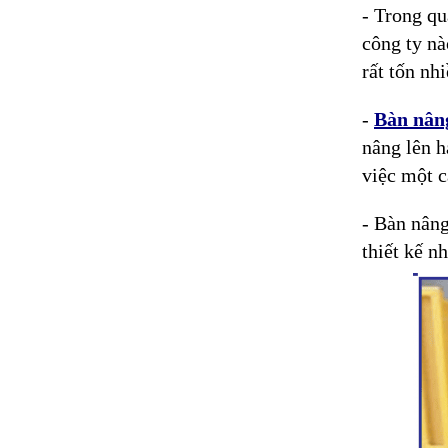
-
Trong qu
công ty nà
rất tốn nh
-
Bàn nâng
nâng lên h
việc một 
- Bàn nâng
thiết kế n