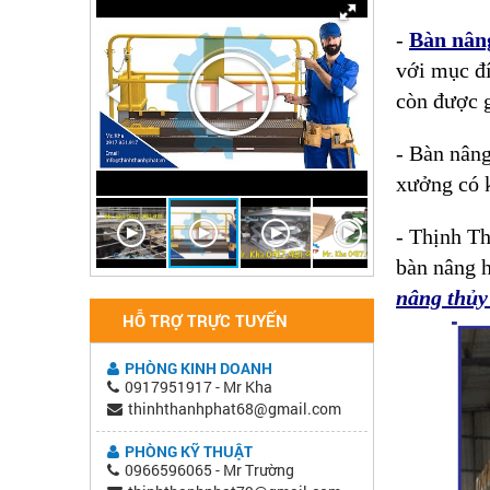
-
Bàn nân
với mục đí
còn được g
- Bàn nâng
xưởng có k
- Thịnh Th
bàn nâng h
nâng thủy
HỖ TRỢ TRỰC TUYẾN
PHÒNG KINH DOANH
0917951917 - Mr Kha
thinhthanhphat68@gmail.com
PHÒNG KỸ THUẬT
0966596065 - Mr Trường