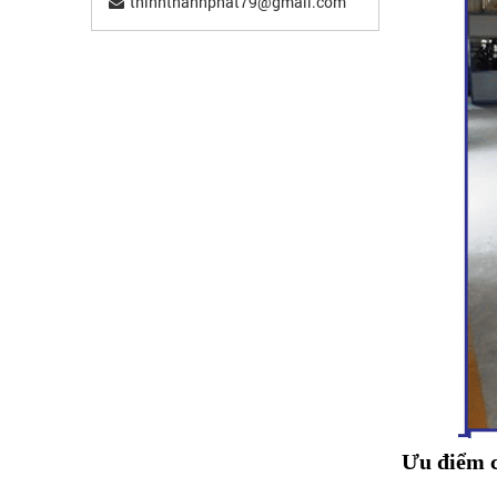
thinhthanhphat79@gmail.com
Ưu điểm c