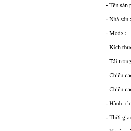
-
Tên sả
- Nhà s
- Mod
- Kích t
- Tải 
- Chiều c
- Chiều c
- Hành 
- Thời 