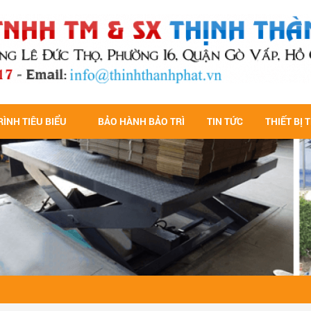
ÌNH TIÊU BIỂU
BẢO HÀNH BẢO TRÌ
TIN TỨC
THIẾT BỊ 