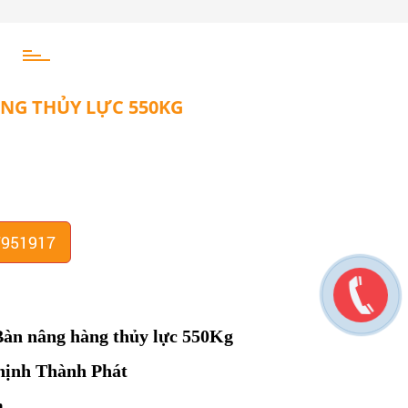
NG THỦY LỰC 550KG
7951917
àn nâng hàng thủy lực 550Kg
hịnh Thành Phát
m