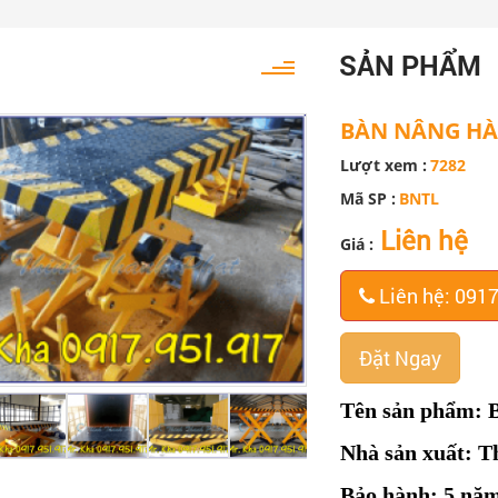
SẢN PHẨM
BÀN NÂNG HÀ
Lượt xem :
7282
Mã SP :
BNTL
Liên hệ
Giá :
Liên hệ: 091
Đặt Ngay
Tên sản phẩm: B
Nhà sản xuất: T
Bảo hành: 5 nă