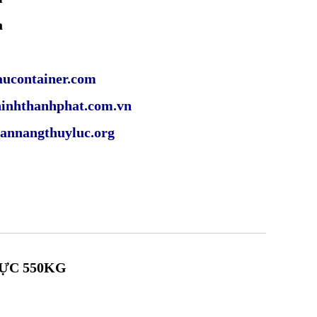
a
ucontainer.com
hanhphat.com.vn
gthuyluc.org
ỰC 550KG