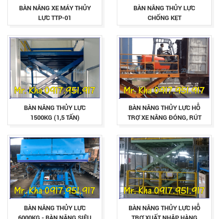
BÀN NÂNG XE MÁY THỦY
BÀN NÂNG THỦY LỰC
LỰC TTP-01
CHỐNG KẸT
BÀN NÂNG THỦY LỰC
BÀN NÂNG THỦY LỰC HỖ
1500KG (1,5 TẤN)
TRỢ XE NÂNG ĐÓNG, RÚT
HÀNG
BÀN NÂNG THỦY LỰC
BÀN NÂNG THỦY LỰC HỖ
6000KG - BÀN NÂNG SIÊU
TRỢ XUẤT NHẬP HÀNG