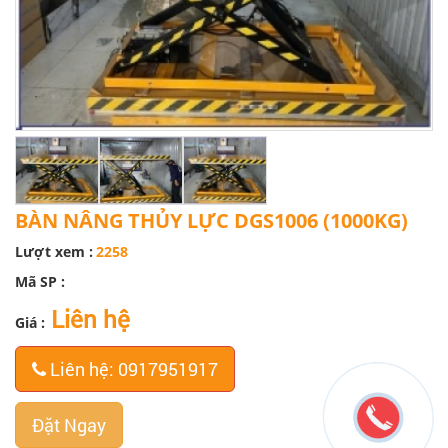
BÀN NÂNG THỦY LỰC DGS1006 (1000KG)
Lượt xem :
2258
Mã SP :
Liên hệ
Giá :
Liên hệ: 0917951917
Đặt Ngay