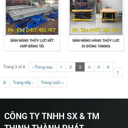
BÀN NÂNG THỦY LỰC KẾT
BÀN NÂNG HÀNG THỦY LỰC
HỢP BĂNG TẢI
DI ĐỘNG 1000KG
Trang 3 of 8
‹ Trang sau
1
2
3
4
5
6
7
8
Trang tiếp ›
Trang cuối ››
CÔNG TY TNHH SX & TM
THỊNH THÀNH PHÁT