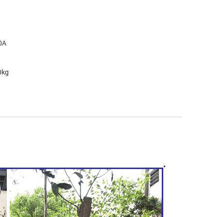
00A
0kg