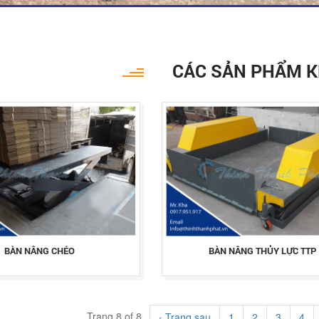
CÁC SẢN PHẨM 
BÀN NÂNG CHÉO
BÀN NÂNG THỦY LỰC TTP
Trang 8 of 8
‹ Trang sau
1
2
3
4