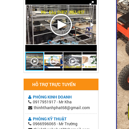
HỖ TRỢ TRỰC TUYẾN
PHÒNG KINH DOANH
0917951917 - Mr Kha
thinhthanhphat68@gmail.com
PHÒNG KỸ THUẬT
0966596065 - Mr Trường