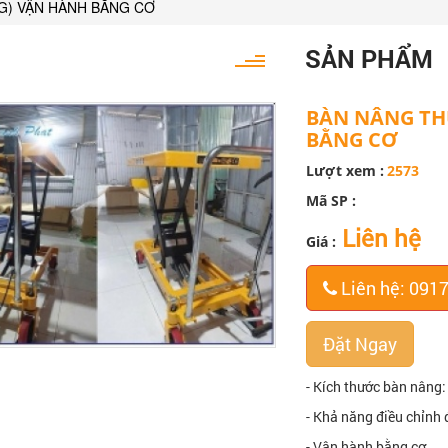
G) VẬN HÀNH BẰNG CƠ
SẢN PHẨM
BÀN NÂNG THỦ
BẰNG CƠ
Lượt xem :
2573
Mã SP :
Liên hệ
Giá :
Liên hệ: 091
Đặt Ngay
- Kích thước bàn nân
- Khả năng điều chỉn
- Vận hành bằng cơ