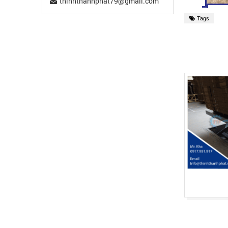
thinhthanhphat79@gmail.com
Tags