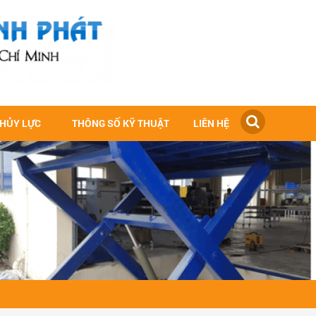
THỦY LỰC
THÔNG SỐ KỸ THUẬT
LIÊN HỆ