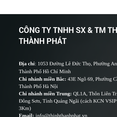
CÔNG TY TNHH SX & TM T
THÀNH PHÁT
Địa chỉ
: 1053 Đường Lê Đức Thọ, Phường An
Thành Phố Hồ Chí Minh
Chi nhánh miền Bắc:
43E Ngõ 69,
Phường
Cầ
Thành Phố Hà Nội
Chi nhánh miền Trung:
QL1A, Thôn Liên Tr
Đông Sơn, Tỉnh Quảng Ngãi (cách KCN VSIP
3Km)
Email
:
info@thinhthanhphat.vn