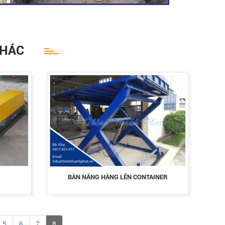
KHÁC
BÀN NÂNG HÀNG LÊN CONTAINER
5
6
7
8