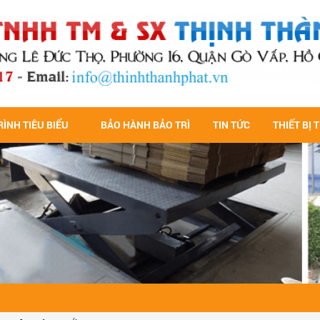
ÌNH TIÊU BIỂU
BẢO HÀNH BẢO TRÌ
TIN TỨC
THIẾT BỊ 