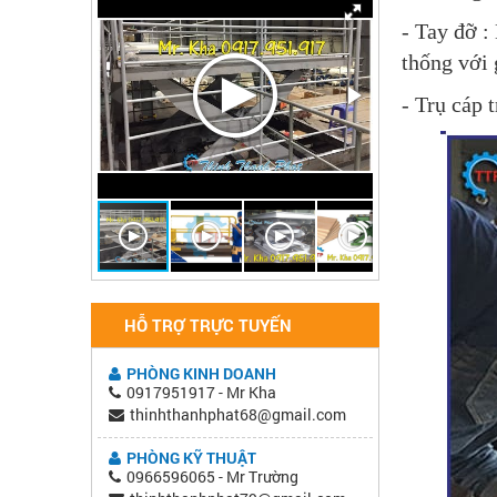
- Tay đỡ :
thống với 
- Trụ cáp 
HỖ TRỢ TRỰC TUYẾN
PHÒNG KINH DOANH
0917951917 - Mr Kha
thinhthanhphat68@gmail.com
PHÒNG KỸ THUẬT
0966596065 - Mr Trường