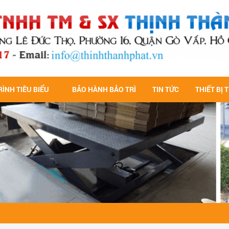
ÌNH TIÊU BIỂU
BẢO HÀNH BẢO TRÌ
TIN TỨC
THIẾT BỊ 