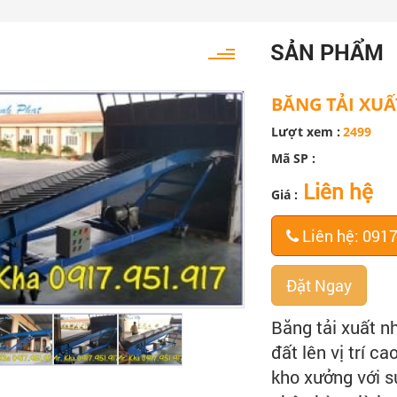
SẢN PHẨM
BĂNG TẢI XU
Lượt xem :
2499
Mã SP :
Liên hệ
Giá :
Liên hệ: 091
Đặt Ngay
Băng tải xuất n
đất lên vị trí ca
kho xưởng với s