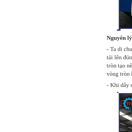
Nguyên lý
- Ta di ch
tải lên đú
tròn tạo n
vòng tròn 
- Khi dây 