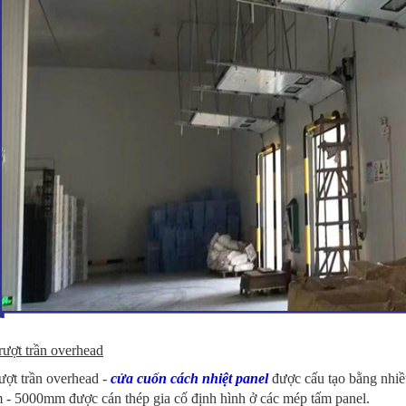
rượt trần overhead
ượt trần overhead -
cửa cuốn cách nhiệt panel
được cấu tạo bằng nh
- 5000mm được cán thép gia cố định hình ở các mép tấm panel.