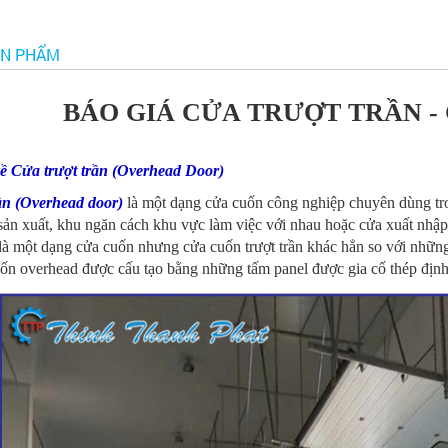
ẢN PHẨM
BÁO GIÁ CỬA TRƯỢT TRẦN 
ề Cửa trượt trần (Overhead Door)
ần (Overhead door)
là một dạng cửa cuốn công nghiệp chuyên dùng tro
sản xuất, khu ngăn cách khu vực làm việc với nhau hoặc cửa xuất nhập
à một dạng cửa cuốn nhưng cửa cuốn trượt trần khác hẳn so với những
ốn overhead được cấu tạo bằng những tấm panel được gia cố thép định 