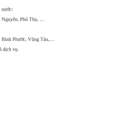
ả nước:
ái Nguyên, Phú Thọ, …
i, Bình Phước, Vũng Tàu,…
à dịch vụ.