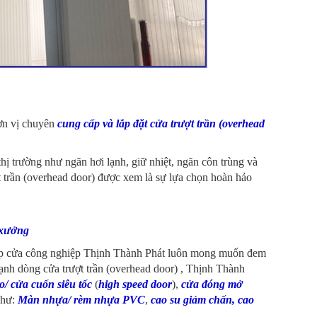
n vị chuyên
cung cấp và lắp đặt cửa trượt trần (overhead
hị trường như ngăn hơi lạnh, giữ nhiệt, ngăn côn trùng và
ợt trần (overhead door) được xem là sự lựa chọn hoàn hảo
 xưởng
cấp cửa công nghiệp Thịnh Thành Phát luôn mong muốn đem
ạnh dòng cửa trượt trần (overhead door) , Thịnh Thành
o/ cửa cuốn siêu tốc
(
high speed door
),
cửa đóng mở
như:
Màn nhựa/ rèm nhựa PVC
,
cao su giảm chấn
,
cao