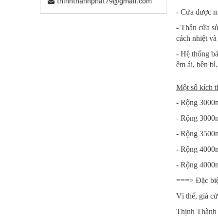
thinhthanhphat79@gmail.com
- Cửa được m
- Thân cửa s
cách nhiệt và
- Hệ thống bá
êm ái, bền bỉ.
Một số kích 
- Rộng 3000
- Rộng 3000
- Rộng 3500
- Rộng 4000
- Rộng 4000
===> Đặc biệ
Vì thế, giá c
Thịnh Thành P