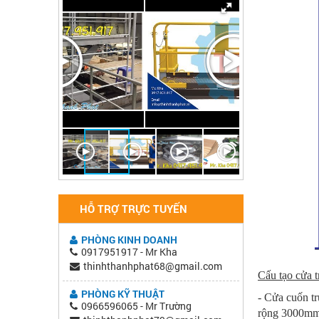
HỖ TRỢ TRỰC TUYẾN
PHÒNG KINH DOANH
0917951917 - Mr Kha
thinhthanhphat68@gmail.com
Cấu tạo cửa t
PHÒNG KỸ THUẬT
- Cửa cuốn tr
0966596065 - Mr Trường
rộng 3000mm 