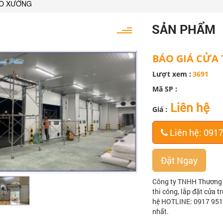
HO XƯỞNG
SẢN PHẨM
BÁO GIÁ CỬA
Lượt xem :
3691
Mã SP :
Liên hệ
Giá :
Liên hệ: 091
Đặt Ngay
Công ty TNHH Thương m
thi công, lắp đặt cửa tr
hệ HOTLINE: 0917 951 
nhất.