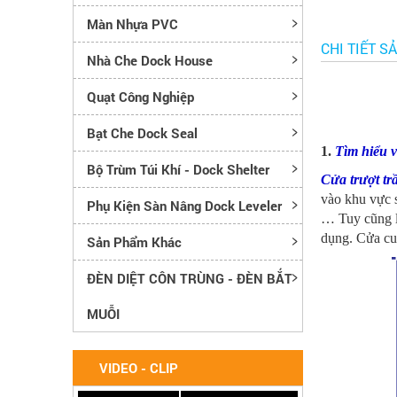
Màn Nhựa PVC
CHI TIẾT S
Nhà Che Dock House
Quạt Công Nghiệp
Bạt Che Dock Seal
1.
Tìm hiểu v
Bộ Trùm Túi Khí - Dock Shelter
Cửa trượt tr
vào khu vực 
Phụ Kiện Sàn Nâng Dock Leveler
… Tuy cũng l
dụng. Cửa cu
Sản Phẩm Khác
ĐÈN DIỆT CÔN TRÙNG - ĐÈN BẮT
MUỖI
VIDEO - CLIP