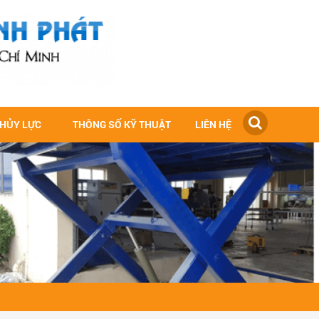
THỦY LỰC
THÔNG SỐ KỸ THUẬT
LIÊN HỆ