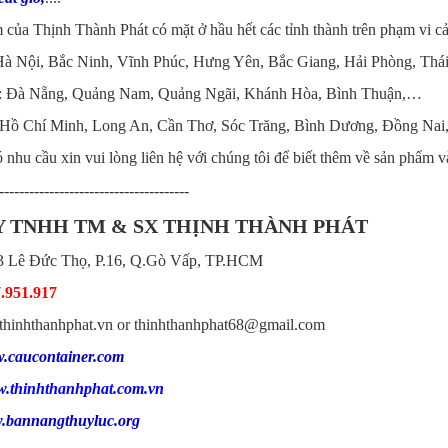
của Thịnh Thành Phát có mặt ở hầu hết các tỉnh thành trên phạm vi c
Hà Nội, Bắc Ninh, Vĩnh Phúc, Hưng Yên, Bắc Giang, Hải Phòng, Th
g: Đà Nẵng, Quảng Nam, Quảng Ngãi, Khánh Hòa, Bình Thuận,…
 Hồ Chí Minh, Long An, Cần Thơ, Sóc Trăng, Bình Dương, Đồng Na
nhu cầu xin vui lòng liên hệ với chúng tôi để biết thêm về sản phẩm v
--------------------------------------
 TNHH TM & SX THỊNH THÀNH PHÁT
53 Lê Đức Thọ, P.16, Q.Gò Vấp, TP.HCM
.951.917
thinhthanhphat.vn or thinhthanhphat68@gmail.com
.caucontainer.com
.thinhthanhphat.com.vn
.bannangthuyluc.org