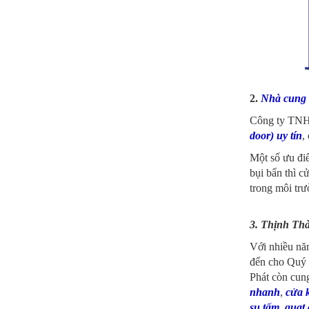
2.
Nhà cung c
Công ty TNHH
door) uy tín
,
Một số ưu điể
bụi bẩn thì c
trong môi trư
3. Thịnh Th
Với nhiều nă
đến cho Quý 
Phát còn cun
nhanh
,
cửa 
su tấm
,
quạt 