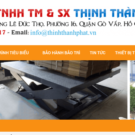
ÌNH TIÊU BIỂU
BẢO HÀNH BẢO TRÌ
TIN TỨC
THIẾT BỊ 