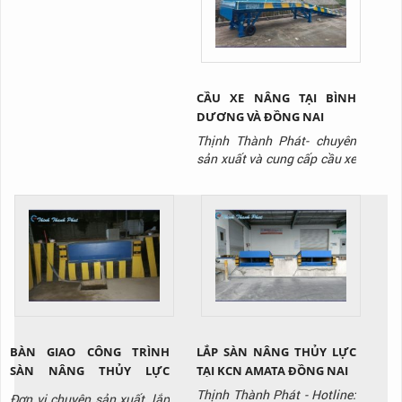
951 917 để được tư vấn và
báo giá sản phẩm.
CẦU XE NÂNG TẠI BÌNH
DƯƠNG VÀ ĐỒNG NAI
Thịnh Thành Phát- chuyên
sản xuất và cung cấp cầu xe
nâng/ cầu lên container với
giá tốt nhất thị trường, liên
hệ ngay Hotline: 0917 951
917 để được tư vấn và báo
giá sản phẩm.
BÀN GIAO CÔNG TRÌNH
LẮP SÀN NÂNG THỦY LỰC
SÀN NÂNG THỦY LỰC
TẠI KCN AMATA ĐỒNG NAI
HYDRAULIC DOCK LEVELER
Thịnh Thành Phát - Hotline:
Đơn vị chuyên sản xuất, lắp