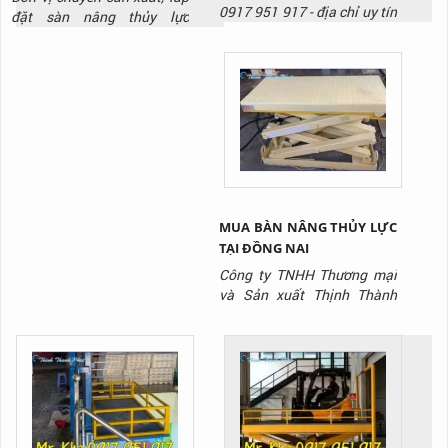
TẠI KCN BIÊN HÒA ĐỒNG
0917 951 917 - địa chỉ uy tín
đặt sàn nâng thủy lực
NAI
chuyên sản xuất và lắp đặt
/Hydraulic Dock Leveler ,
sàn nâng thủy lưc.
liên hệ ngay với Thịnh
Thành Phát qua Hotline:
0917 951 917
MUA BÀN NÂNG THỦY LỰC
TẠI ĐỒNG NAI
Công ty TNHH Thương mại
và Sản xuất Thịnh Thành
Phát là công ty chuyên sản
xuất dòng sản phẩm bàn
nâng thủy lực chất lượng
nhất trên thị trường hiện
nay.