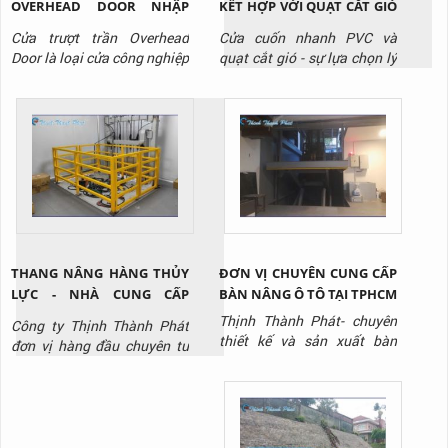
OVERHEAD DOOR NHẬP
KẾT HỢP VỚI QUẠT CẮT GIÓ
KHẨU CHO NHÀ XƯỞNG
- GIẢI PHÁP TỐI ƯU CHO
Cửa trượt trần Overhead
Cửa cuốn nhanh PVC và
TẠI BÌNH DƯƠNG
PHÒNG SẠCH KHO LẠNH
Door là loại cửa công nghiệp
quạt cắt gió - sự lựa chọn lý
chuyên dùng cho nhà kho,
tưởng cho kho lạnh, phòng
xưởng sản xuất. Liên hệ
sạch, nhà máy sản xuất thực
Thịnh Thành Phát qua
phẩm, dược phẩm, điện tử,
Hotline: 0917 951 917 để
siêu thị,..., giúp tối ưu hóa
được tư vấn và báo giá sản
vận hành và giảm chi phí
phẩm.
lâu dài. Liên hệ Thịnh Thành
Phát - Hotline: 0917 951
917 để được tư vấn và báo
gi...
THANG NÂNG HÀNG THỦY
ĐƠN VỊ CHUYÊN CUNG CẤP
LỰC - NHÀ CUNG CẤP
BÀN NÂNG Ô TÔ TẠI TPHCM
THANG NÂNG THỦY LỰC
Thịnh Thành Phát- chuyên
Công ty Thịnh Thành Phát
CHẤT LƯỢNG
thiết kế và sản xuất bàn
đơn vị hàng đầu chuyên tư
nâng thủy lực tại TPHCM với
vấn, thiết kế, sản xuất, thi
giá tốt nhất thị trường, liên
công lắp đặt thang nâng
hệ ngay Hotline: 0917 951
thủy lực / thang nâng hàng
917 để được tư vấn và báo
chất lượng uy tín nhất hiên
giá.
nay, liên hệ Hotline: 0917