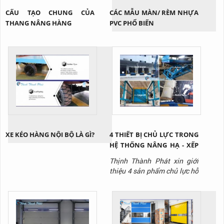
CẤU TẠO CHUNG CỦA
CÁC MẪU MÀN/ RÈM NHỰA
THANG NÂNG HÀNG
PVC PHỔ BIẾN
XE KÉO HÀNG NỘI BỘ LÀ GÌ?
4 THIẾT BỊ CHỦ LỰC TRONG
HỆ THỐNG NÂNG HẠ - XẾP
DỠ HÀNG HÓA KHO VẬN
Thịnh Thành Phát xin giới
thiệu 4 sản phẩm chủ lực hỗ
trợ nâng hạ - xuất nhập
hàng trong hệ thống kho
vận