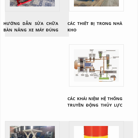
HƯỚNG DẪN SỬA CHỮA
CÁC THIẾT BỊ TRONG NHÀ
BÀN NÂNG XE MÁY ĐÚNG
KHO
CÁCH
CÁC KHÁI NIỆM HỆ THỐNG
TRUYỀN ĐỘNG THỦY LỰC
NÓI CHUNG