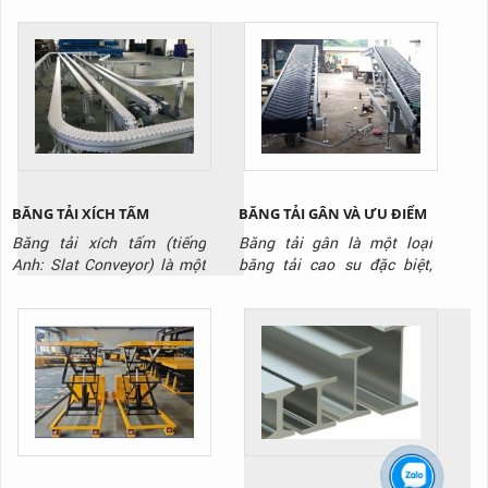
trong các nhà kho và nhà
máy, kho hàng
BĂNG TẢI XÍCH TẤM
BĂNG TẢI GÂN VÀ ƯU ĐIỂM
Băng tải xích tấm (tiếng
Băng tải gân là một loại
Anh: Slat Conveyor) là một
băng tải cao su đặc biệt,
hệ thống băng tải sử dụng
được thiết kế với các gờ nổi
các tấm panel (tấm ván) kim
(gân) trên bề mặt. Các gân
loại hoặc nhựa cứng được
này có thể có nhiều hình
gắn kết chặt chẽ với nhau
dạng khác nhau, như hình
trên một hệ thống xích. Các
chữ V, chữ T, hoặc gai, được
tấm này tạo thành một bề
đúc liền với thân băng tải.
mặt vận chuyển phẳng và
Mục đích chính của những
cứng cáp, khác biệt hoàn
gân này là tạo ra ma sát...
toàn so...