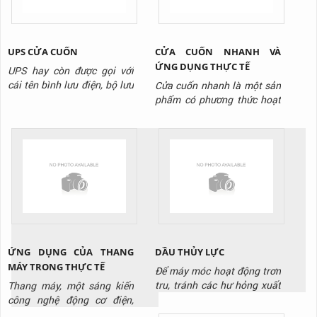
cứng,...
nghệ điều khiển cửa cuốn
bằng...
UPS CỬA CUỐN
CỬA CUỐN NHANH VÀ
ỨNG DỤNG THỰC TẾ
UPS hay còn được gọi với
cái tên bình lưu điện, bộ lưu
Cửa cuốn nhanh là một sản
điện hay hộp tích điện cửa
phẩm có phương thức hoạt
cuốn. Là thiết bị có vai trò
động giống như các loại cửa
lưu giữ và phát điện năng
cuốn khác. Biển chuyển
trong một khoảng thời gian
động tròn của động cơ
nhất định. Để cung cấp điện
thành chuyển động thẳng
cho cửa cuốn vận hành ổn
đứng của thân cửa. Điều
định không ngắt quãng. Đặc
khác biệt ở đây là nó hoạt
biệt trong trường...
động với tốc độ siêu nhanh.
Và được sử dụng tại các
công...
ỨNG DỤNG CỦA THANG
DẦU THỦY LỰC
MÁY TRONG THỰC TẾ
Để máy móc hoạt động trơn
tru, tránh các hư hỏng xuất
Thang máy, một sáng kiến
hiện cần có, cần có dầu thủy
công nghệ động cơ điện,
lực. Đây là loại dầu chuyên
không chỉ là một phần quan