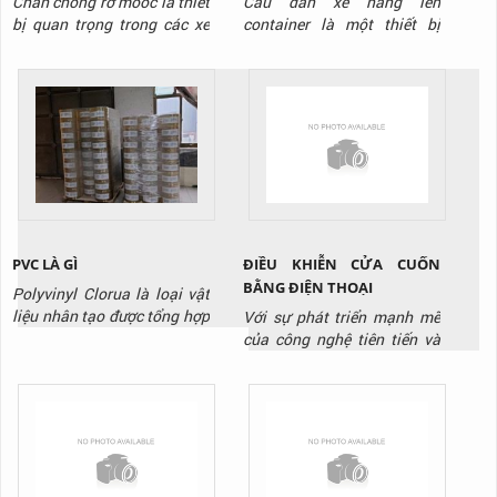
Chân chống rơ mooc là thiết
Cầu dẫn xe nâng lên
bị quan trọng trong các xe
container là một thiết bị
sơ mi romooc, nó sử dụng để
được sử dụng ngày càng
nâng đỡ cho thùng xe và
phổ biến ở nhiều kho xưởng.
làm thiết bị nâng đỡ cho quá
Thiết bị có cách sử dụng rất
trình chuyển đổi đầu xe, trao
đơn giản, tuy nhiên không
đổi vận hành, trao đổi hàng
phải ai cũng biết cách sử
hóa hay là bảo trì bảo
dụng đúng để đảm bảo an
dưỡng. Nó hoạt động bởi
toàn. Hôm nay, TTP sẽ
chơ chế nâng hạ bởi bánh
hướng dẫn các bạn cách sử
răng...
dụng cầu dẫn...
ĐIỀU KHIỄN CỬA CUỐN
PVC LÀ GÌ
BẰNG ĐIỆN THOẠI
Polyvinyl Clorua là loại vật
liệu nhân tạo được tổng hợp
Với sự phát triển mạnh mẽ
sớm nhất và mở ra một sự
của công nghệ tiên tiến và
tiện lợi lớn lao trong sinh
hiện đại. Là sự ra đời của
hoạt và sản xuất cho nhân
các sản phẩm mang tính đột
loại khi độ bền cao và giá
phá công nghệ cao. Công
thành của nó giúp ích rất
nghệ đơn giản lỗi thời dần
nhiều. Bước đầu khi được
được thay thế bằng các
khám phá ra, PVC có rất
công nghệ thông minh.
nhiều nhược điểm như
Trong đó phải kể tới công