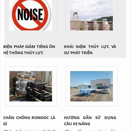
BIỆN PHÁP GIẢM TIẾNG ỒN
KHÁI NIỆM THỦY LỰC VÀ
HỆ THỐNG THỦY LỰC
SỰ PHÁT TRIỄN
CHÂN CHỐNG ROMOOC LÀ
HƯỚNG DẪN SỬ DỤNG
GÌ
CẦU XE NÂNG