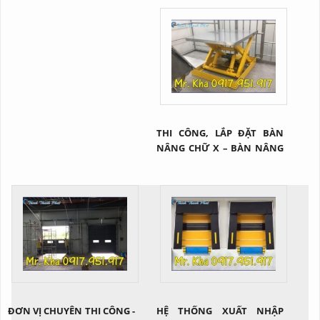
hạ xuống một cách dễ dàng
hạ xuống từ mặt đất lên vị
nhờ vào hệ thống thủy lực
trí cao.
THI CÔNG, LẮP ĐẶT BÀN
NÂNG CHỮ X – BÀN NÂNG
HÀNG TẠI Q2 TP.HCM
ĐƠN VỊ CHUYÊN THI CÔNG -
HỆ THỐNG XUẤT NHẬP