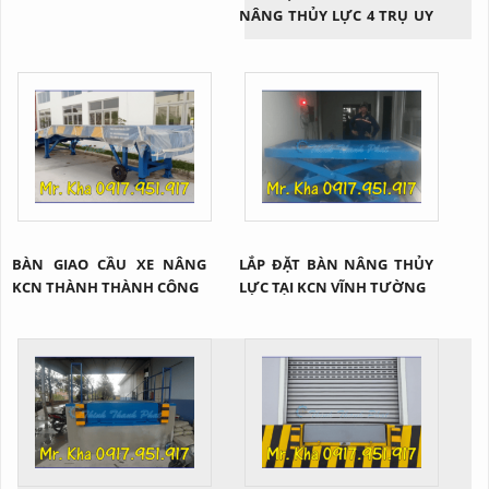
NÂNG THỦY LỰC 4 TRỤ UY
TÍN
BÀN GIAO CẦU XE NÂNG
LẮP ĐẶT BÀN NÂNG THỦY
KCN THÀNH THÀNH CÔNG
LỰC TẠI KCN VĨNH TƯỜNG