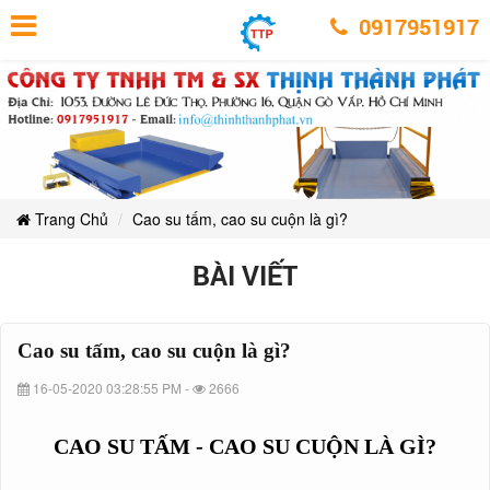
Cao
Cao
Cao
Cao
Cao
Cao
su
0917951917
su
su
su
tấm,
tấm,
su
su
tấm,
cao
cao
tấm,
su
cao
su
tấm,
cuộn
tấm,
su
cuộn
cao
là
là
gì?
cuộn
cao
su
gì?
là
cao
cuộn
su
gì?
su
là
cuộn
gì?
cuộn
Trang Chủ
Cao su tấm, cao su cuộn là gì?
là
gì?
là
BÀI VIẾT
gì?
Cao su tấm, cao su cuộn là gì?
16-05-2020 03:28:55 PM -
2666
CAO SU TẤM - CAO SU CUỘN LÀ GÌ?