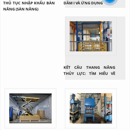
THỦ TỤC NHẬP KHẨU BÀN
DẦM I VÀ ỨNG DỤNG
NÂNG (SÀN NÂNG)
KẾT CẤU THANG NÂNG
THỦY LỰC: TÌM HIỂU VỀ
CÔNG NGHỆ NÂNG HẠ HIỆU
QUẢ TRONG NGÀNH CÔNG
NGHIỆP