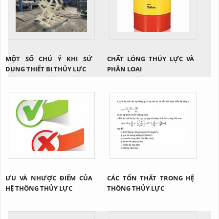
MỘT SỐ CHÚ Ý KHI SỬ
CHẤT LỎNG THỦY LỰC VÀ
DỤNG THIẾT BỊ THỦY LỰC
PHÂN LOẠI
ƯU VÀ NHƯỢC ĐIỂM CỦA
CÁC TỔN THẤT TRONG HỆ
HỆ THỐNG THỦY LỰC
THỐNG THỦY LỰC