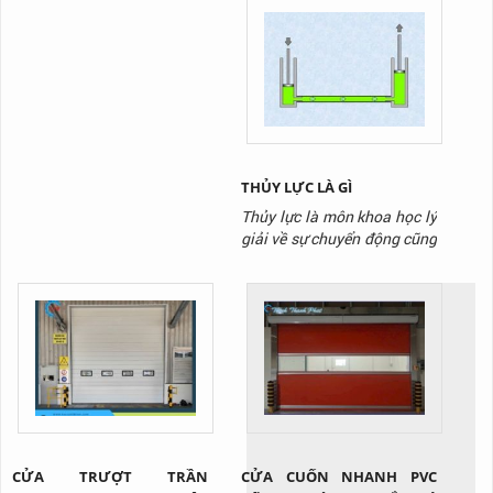
dụng thường thấy tại kho
trọng trong các tòa nhà cao
xưởng, cơ sở sản xuất. Tuy
tầng mà còn là biểu tượng
nhiên không phải loại dầu
của sự thuận tiện và hiện
nào cũng phù hợp với thiết
đại trong cuộc sống hàng
bị của bạn
ngày. Bài viết này sẽ đưa ra
những ứng dụng của thang
máy trong thực tế, làm thế
nào chúng...
THỦY LỰC LÀ GÌ
Thủy lực là môn khoa học lý
giải về sự chuyển động cũng
như vận chuyển lực của một
chất lỏng tồn tại trong môi
trường giới hạn nào đó. Cụ
thể, trong môi trường thủy
lực, chất lỏng sẽ được truyền
tải nhờ lực đẩy tác dụng lên
chất lỏng.
CỬA TRƯỢT TRẦN
CỬA CUỐN NHANH PVC