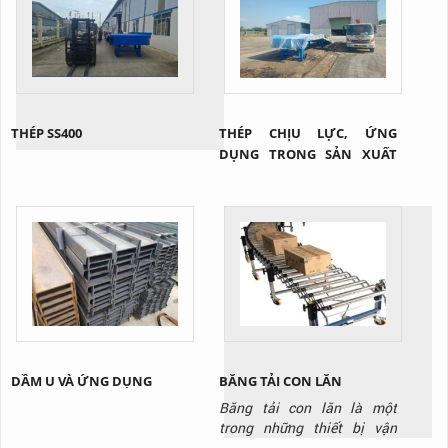
THÉP SS400
THÉP CHỊU LỰC, ỨNG
DỤNG TRONG SẢN XUẤT
CẦU XE NÂNG
DẦM U VÀ ỨNG DỤNG
BĂNG TẢI CON LĂN
Băng tải con lăn là một
trong những thiết bị vận
chuyển không thể thiếu