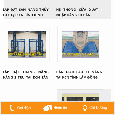
LẮP ĐẶT SÀN NÂNG THỦY
HỆ THỐNG CỬA XUẤT -
LỰC TẠI KCN BÌNH ĐỊNH
NHẬP HÀNG CƠ BẢN?
LẮP ĐẶT THANG NÂNG
BÀN GIAO CẦU XE NÂNG
HÀNG 2 TRỤ TẠI KCN TÂN
TẠI KCN TỈNH LÂM ĐỒNG
BÌNH
Chỉ Đường
Gọi điện
Nhắn tin