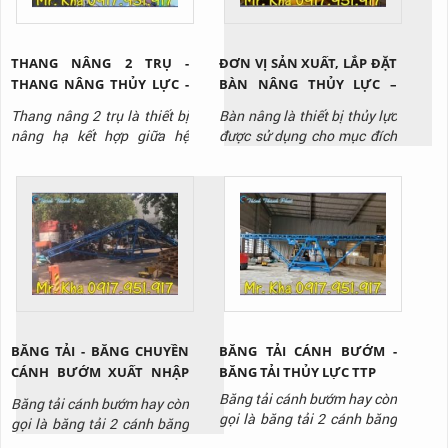
THANG NÂNG 2 TRỤ -
ĐƠN VỊ SẢN XUẤT, LẮP ĐẶT
THANG NÂNG THỦY LỰC -
BÀN NÂNG THỦY LỰC –
THANG NÂNG CÔNG
BÀN NÂNG HÀNG VIỆT
Thang nâng 2 trụ là thiết bị
Bàn nâng là thiết bị thủy lực
NGHIỆP
NAM
nâng hạ kết hợp giữa hệ
được sử dụng cho mục đích
thống thủy lực và hệ thống
nâng hạ hàng hóa tại các
cáp kéo để nâng hạ hàng
nhà kho, phân xưởng. Bàn
hóa, trang thiết bị lên cao
nâng được thiết kế đa dạng
tại nhà máy, kho bãi, công
với nhiều loại tải trọng,
trình xây dựng,...
chiều cao nâng để phù hợp
với nhiều mục đích sử dụng
khác nhau.
BĂNG TẢI - BĂNG CHUYỀN
BĂNG TẢI CÁNH BƯỚM -
CÁNH BƯỚM XUẤT NHẬP
BĂNG TẢI THỦY LỰC TTP
HÀNG THỊNH THÀNH PHÁT
Băng tải cánh bướm hay còn
Băng tải cánh bướm hay còn
01
gọi là băng tải 2 cánh băng
gọi là băng tải 2 cánh băng
với 2 cánh có thể nâng lên
với 2 cánh có thể nâng lên