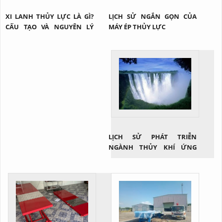
XI LANH THỦY LỰC LÀ GÌ?
LỊCH SỬ NGẮN GỌN CỦA
CẤU TẠO VÀ NGUYÊN LÝ
MÁY ÉP THỦY LỰC
CỦA 1 XI LANH THỦY LỰC
LỊCH SỬ PHÁT TRIỄN
NGÀNH THỦY KHÍ ỨNG
DỤNG