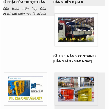
LẮP ĐẶT CỬA TRƯỢT TRẦN
HÀNG HIỆN ĐẠI 4.0
Cửa trượt trần hay Cửa
overhead hiện nay là sự lựa
chọn hoàn hảo cho các nhà
kho xuất nhập hàng hóa hay
những công trình có trần
thấp. Vậy cụ thể sản phẩm
này là gì? Tại sao lại được
ứng dụng rộng rãi như vậy?
Cùng Thịnh Thành Phát tìm
hiểu qua bài viết này nhé!
CẦU XE NÂNG CONTAINER
[HÀNG SẴN - GIAO NGAY]