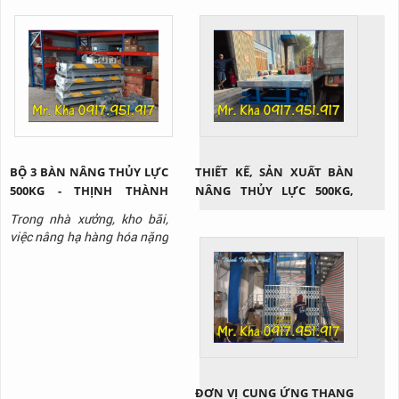
BỘ 3 BÀN NÂNG THỦY LỰC
THIẾT KẾ, SẢN XUẤT BÀN
500KG - THỊNH THÀNH
NÂNG THỦY LỰC 500KG,
PHÁT
1000KG, 2000KG, 3000KG
Trong nhà xưởng, kho bãi,
việc nâng hạ hàng hóa nặng
thường xuyên diễn ra và
không phải loại hàng hóa
nào cũng có thể di chuyển
bằng sức người. Lúc này, sử
dụng bàn nâng thủy lực nói
chung và loại bàn nâng thủy
lực 500kg nói riêng là giải
pháp cứu cánh. Vậy thiết bị
ĐƠN VỊ CUNG ỨNG THANG
này...