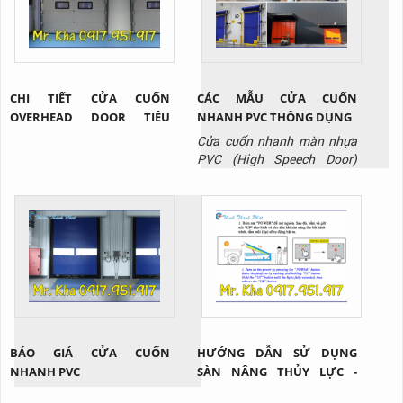
CHI TIẾT CỬA CUỐN
CÁC MẪU CỬA CUỐN
OVERHEAD DOOR TIÊU
NHANH PVC THÔNG DỤNG
CHUẨN
Cửa cuốn nhanh màn nhựa
PVC (High Speech Door)
không chỉ sở hữu nhiều tính
năng nổi bật như: giảm thất
thoát nhiệt, hạn chế bụi bẩn,
mùi hôi, côn trùng xâm nhập
trong quá trình di chuyển
hàng hóa giữa các khu vực
mà còn đa dạng nhiều mẫu
mã và chủng loại nhằm đáp
ứng tối...
BÁO GIÁ CỬA CUỐN
HƯỚNG DẪN SỬ DỤNG
NHANH PVC
SÀN NÂNG THỦY LỰC -
DOCK HÀNG?!