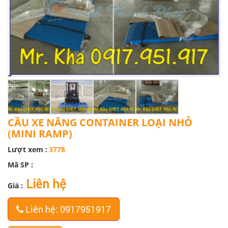
CẦU XE NÂNG CONTAINER LOẠI NHỎ
(MINI RAMP)
Lượt xem :
3778
Mã SP :
Liên hệ
Giá :
Liên hệ: 0917951917