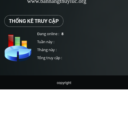
www.bannangthuyluc.org
THỐNG KÊ TRUY CẬP
Đang online :
8
Tuần này :
Tháng này :
Tổng truy cập :
copyright