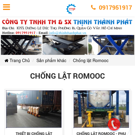
Chống
Chống
Chống
Chống
Chống
Chống
lật
0917951917
lật
lật
lật
Romooc
Romooc
lật
lật
Romooc
Romooc
Romooc
Romooc
Trang Chủ
Sản phẩm khác
Chống lật Romooc
CHỐNG LẬT ROMOOC
THIẾT BỊ CHỐNG LẬT
CHỐNG LẬT ROMOOC - PHỤ