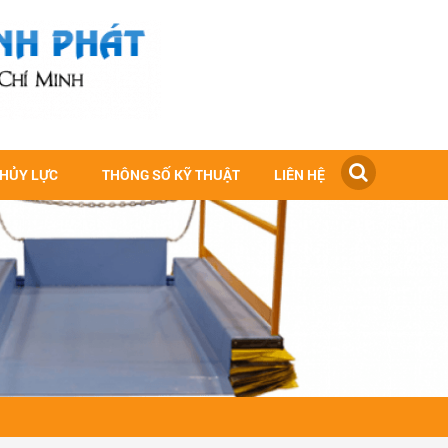
THỦY LỰC
THÔNG SỐ KỸ THUẬT
LIÊN HỆ