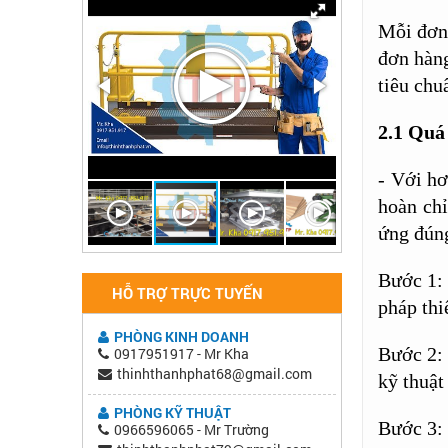
Mỗi đơn 
đơn hàng
tiêu chu
2.1
Quá 
- Với hơ
hoàn chỉ
ứng đúng
Bước 1: 
HỖ TRỢ TRỰC TUYẾN
pháp thi
PHÒNG KINH DOANH
Bước 2: 
0917951917 - Mr Kha
thinhthanhphat68@gmail.com
kỹ thuật 
PHÒNG KỸ THUẬT
Bước 3: 
0966596065 - Mr Trường