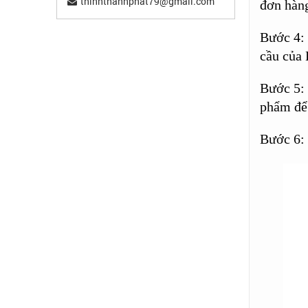
thinhthanhphat79@gmail.com
đơn hàn
Bước 4:
cầu của 
Bước 5:
phẩm để 
Bước 6: