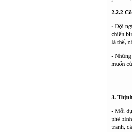
2.2.2 C
- Đội ng
chiến bi
là thế, 
- Những 
muốn củ
3.
Thịnh
- Mỗi dự
phê bình
tranh, c