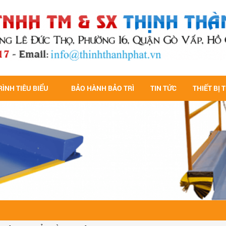
ÌNH TIÊU BIỂU
BẢO HÀNH BẢO TRÌ
TIN TỨC
THIẾT BỊ 