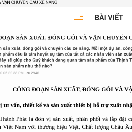
À VẬN CHUYỂN CẦU XE NÂNG
BÀI VIẾT
ĐOẠN SẢN XUẤT, ĐÓNG GÓI VÀ VẬN CHUYỂN 
 sản xuất, đóng gói và chuyển cầu xe nâng. Mỗi một dự án, công t
 phẩm đều là tâm huyết sự tâm của tất cả các nhân viên sản xuấ
 đây sẽ giúp cho Quý khách đang quan tâm sản phẩm của Thịnh Th
n sản phẩm như thế nào?
0 05:22:38 PM -
2946
CÔNG ĐOẠN SẢN XUẤT, ĐÓNG GÓI VÀ V
ị tư vấn, thiết kế và sản xuất thiết bị hỗ trợ xuất n
Thành Phát là đơn vị sản xuất, phân phối và lắp đặt 
 Việt Nam với thương hiệu Việt, Chất lượng Châu Âu. 