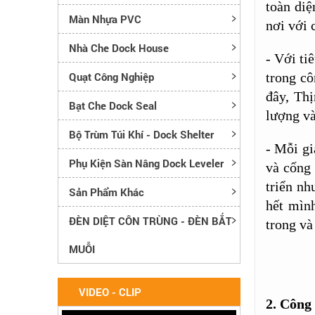
toàn diệ
Màn Nhựa PVC
nơi với 
Nhà Che Dock House
- Với ti
Quạt Công Nghiệp
trong c
đây, Th
Bạt Che Dock Seal
lượng và
Bộ Trùm Túi Khí - Dock Shelter
- Mỗi gi
Phụ Kiện Sàn Nâng Dock Leveler
và cống
triển n
Sản Phẩm Khác
hết mình
ĐÈN DIỆT CÔN TRÙNG - ĐÈN BẮT
trong và
MUỖI
VIDEO - CLIP
2.
Công 