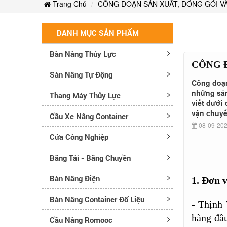
NÂNG
Trang Chủ
CÔNG ĐOẠN SẢN XUẤT, ĐÓNG GÓI V
DANH MỤC SẢN PHẨM
Bàn Nâng Thủy Lực
CÔNG 
Sàn Nâng Tự Động
Công đoạn
những sản
Thang Máy Thủy Lực
viết dưới
vận chuyể
Cầu Xe Nâng Container
08-09-202
Cửa Công Nghiệp
Băng Tải - Băng Chuyền
Bàn Nâng Điện
1. Đơn v
Bàn Nâng Container Đổ Liệu
- Thịnh 
hàng đầu
Cầu Nâng Romooc