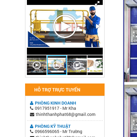
HỖ TRỢ TRỰC TUYẾN
PHÒNG KINH DOANH
0917951917 - Mr Kha
thinhthanhphat68@gmail.com
PHÒNG KỸ THUẬT
0966596065 - Mr Trường