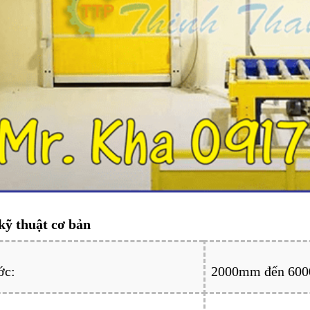
kỹ thuật cơ bản
ớc:
2000mm đến 60