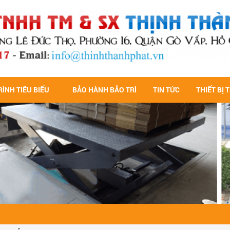
ÌNH TIÊU BIỂU
BẢO HÀNH BẢO TRÌ
TIN TỨC
THIẾT BỊ 