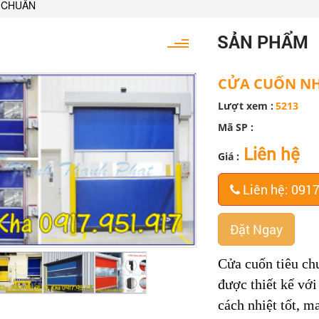
 CHUẨN
SẢN PHẨM
CỬA CUỐN NH
Lượt xem :
5213
Mã SP :
Liên hệ
Giá :
Liên hệ: 091
Đặt Ngay
Cửa cuốn tiêu ch
được thiết kế với
cách nhiệt tốt, m