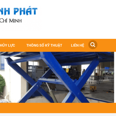
THỦY LỰC
THÔNG SỐ KỸ THUẬT
LIÊN HỆ