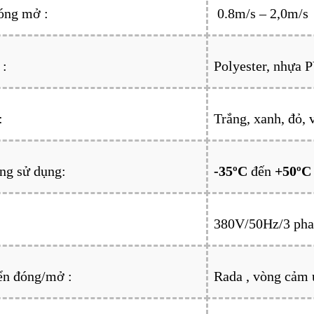
óng mở :
0.8m/s – 2,0m/s
 :
Polyester, nhựa P
:
Trắng, xanh, đỏ,
ng sử dụng:
-35ºС
đến
+50ºС
380V/50Hz/3 pha
ển đóng/mở :
Rada , vòng cảm 