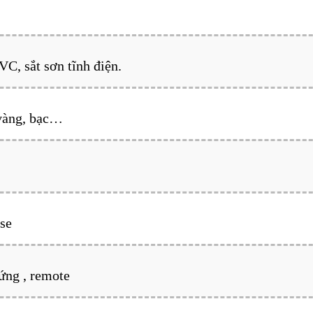
VC, sắt sơn tĩnh điện.
 vàng, bạc…
se
ứng , remote