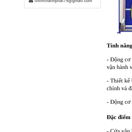
thinhthanhphat79@gmail.com
Tính năng
- Động cơ 
vận hành v
- Thiết kế
chỉnh và đ
- Động cơ 
Đặc điểm 
- Cửa vận 