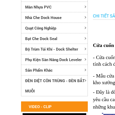
Màn Nhựa PVC
CHI TIẾT S
Nhà Che Dock House
Quạt Công Nghiệp
Bạt Che Dock Seal
Cửa cuốn 
Bộ Trùm Túi Khí - Dock Shelter
- Cửa cuố
Phụ Kiện Sàn Nâng Dock Leveler
tính cách 
Sản Phẩm Khác
- Mẫu cửa 
ĐÈN DIỆT CÔN TRÙNG - ĐÈN BẮT
kho xưởng 
MUỖI
- Đây là d
yêu cầu ca
VIDEO - CLIP
những khu