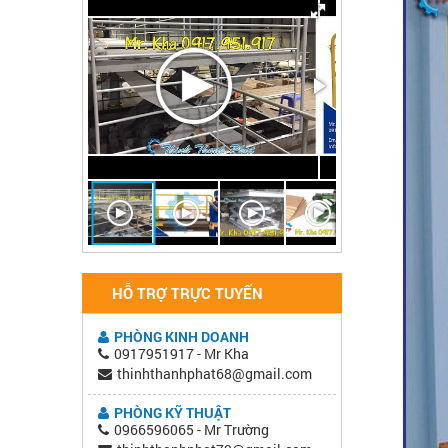
HỖ TRỢ TRỰC TUYẾN
PHÒNG KINH DOANH
0917951917 - Mr Kha
thinhthanhphat68@gmail.com
PHÒNG KỸ THUẬT
0966596065 - Mr Trường