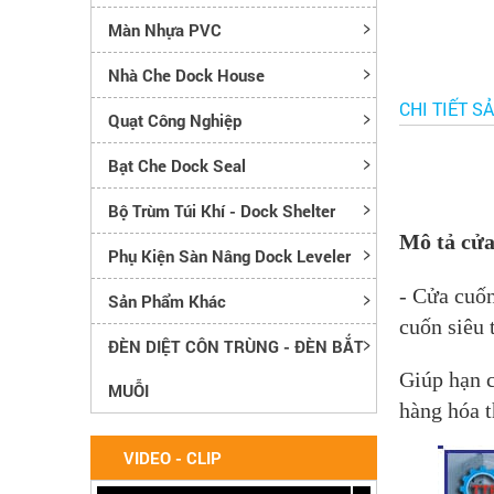
Màn Nhựa PVC
Nhà Che Dock House
CHI TIẾT S
Quạt Công Nghiệp
Bạt Che Dock Seal
Bộ Trùm Túi Khí - Dock Shelter
Mô tả cử
Phụ Kiện Sàn Nâng Dock Leveler
- Cửa cuốn
Sản Phẩm Khác
cuốn siêu
ĐÈN DIỆT CÔN TRÙNG - ĐÈN BẮT
Giúp hạn c
MUỖI
hàng hóa 
VIDEO - CLIP