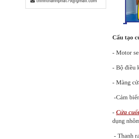
thinhthanhphat79@gmail.com
Cấu tạo c
- Motor s
- Bộ điều 
- Màng c
-Cảm biế
-
Cửa cuố
dụng nhôm
- Thanh ra