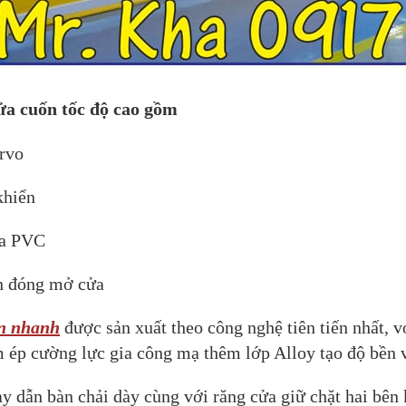
ửa cuốn tốc độ cao gồm
ervo
khiển
ửa PVC
n đóng mở cửa
n nhanh
được sản xuất theo công nghệ tiên tiến nhất, 
 ép cường lực gia công mạ thêm lớp Alloy tạo độ bền 
y dẫn bàn chải dày cùng với răng cửa giữ chặt hai bên