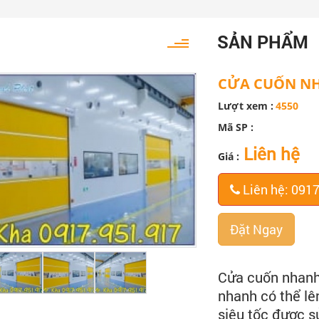
SẢN PHẨM
CỬA CUỐN NH
Lượt xem :
4550
Mã SP :
Liên hệ
Giá :
Liên hệ: 091
Đặt Ngay
Cửa cuốn nhanh
nhanh có thể lê
siêu tốc được s