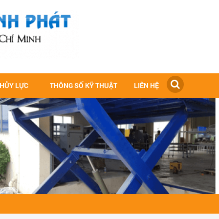
THỦY LỰC
THÔNG SỐ KỸ THUẬT
LIÊN HỆ