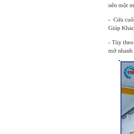
nên một mặ
- Cửa cuố
Giúp Khác
- Tùy the
mở nhanh 