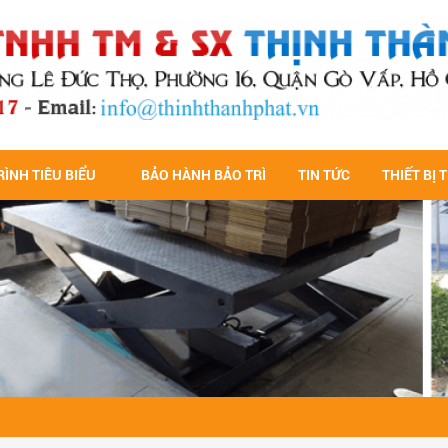
ÌNH TIÊU BIỂU
BẢO HÀNH BẢO TRÌ
TIN TỨC
THIẾT BỊ 