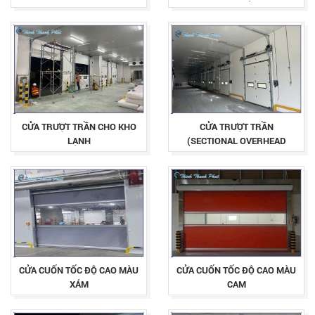
CỬA TRƯỢT TRẦN CHO KHO
CỬA TRƯỢT TRẦN
LẠNH
(SECTIONAL OVERHEAD
DOOR)
CỬA CUỐN TỐC ĐỘ CAO MÀU
CỬA CUỐN TỐC ĐỘ CAO MÀU
XÁM
CAM