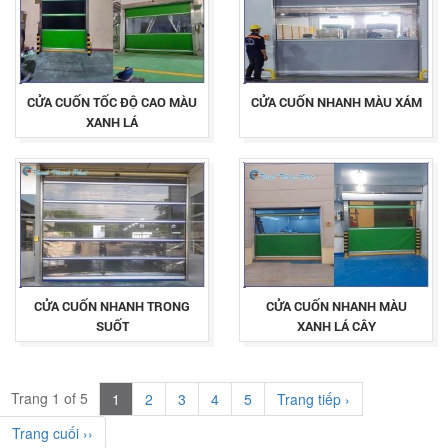
CỬA CUỐN TỐC ĐỘ CAO MÀU
CỬA CUỐN NHANH MÀU XÁM
XANH LÁ
CỬA CUỐN NHANH TRONG
CỬA CUỐN NHANH MÀU
SUỐT
XANH LÁ CÂY
Trang 1 of 5
1
2
3
4
5
Trang tiếp ›
Trang cuối ››