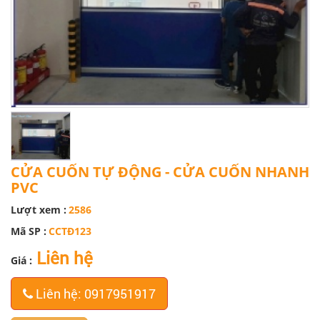
CỬA CUỐN TỰ ĐỘNG - CỬA CUỐN NHANH
PVC
Lượt xem :
2586
Mã SP :
CCTĐ123
Liên hệ
Giá :
Liên hệ: 0917951917