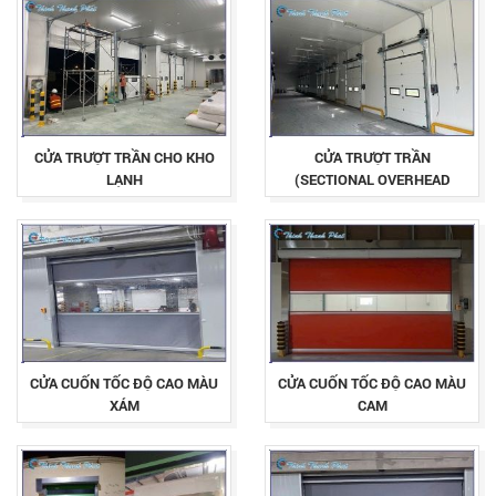
CỬA TRƯỢT TRẦN CHO KHO
CỬA TRƯỢT TRẦN
LẠNH
(SECTIONAL OVERHEAD
DOOR)
CỬA CUỐN TỐC ĐỘ CAO MÀU
CỬA CUỐN TỐC ĐỘ CAO MÀU
XÁM
CAM