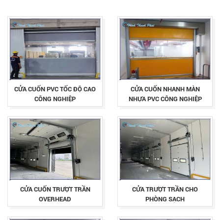
CỬA CUỐN PVC TỐC ĐỘ CAO
CỬA CUỐN NHANH MÀN
CÔNG NGHIỆP
NHỰA PVC CÔNG NGHIỆP
CỬA CUỐN TRƯỢT TRẦN
CỬA TRƯỢT TRẦN CHO
OVERHEAD
PHÒNG SẠCH