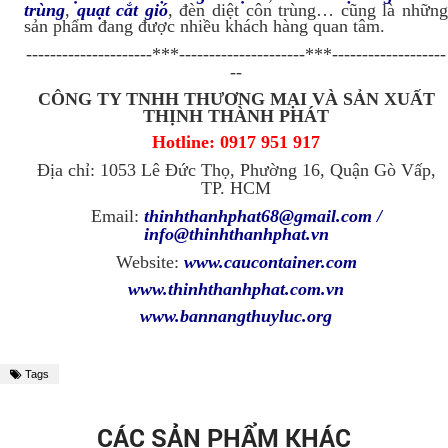
trùng
,
quạt cắt gió
, đèn diệt côn trùng… cũng là nhữn
sản phẩm đang được nhiều khách hàng quan tâm.
---------------------***---------------------***-------------------
--
CÔNG TY TNHH THƯƠNG MẠI VÀ SẢN XUẤT
THỊNH THÀNH PHÁT
Hotline: 0917 951 917
Địa chỉ: 1053 Lê Đức Thọ, Phường 16, Quận Gò Vấp,
TP. HCM
Email:
thinhthanhphat68@gmail.com
/
info@thinhthanhphat.vn
Website:
www.caucontainer.com
www.thinhthanhphat.com.vn
www.bannangthuyluc.org
Tags
CÁC SẢN PHẨM KHÁC