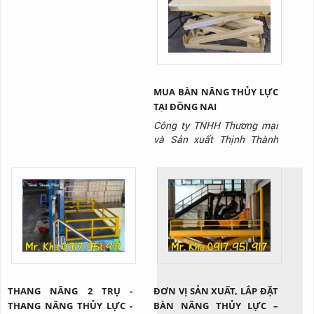
0917 951 917
MUA BÀN NÂNG THỦY LỰC
TẠI ĐỒNG NAI
Công ty TNHH Thương mại
và Sản xuất Thịnh Thành
Phát là công ty chuyên sản
xuất dòng sản phẩm bàn
nâng thủy lực chất lượng
nhất trên thị trường hiện
nay.
THANG NÂNG 2 TRỤ -
ĐƠN VỊ SẢN XUẤT, LẮP ĐẶT
THANG NÂNG THỦY LỰC -
BÀN NÂNG THỦY LỰC –