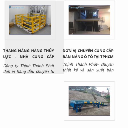
xưởng sản xuất. Liên hệ
sạch, nhà máy sản xuất thực
Thịnh Thành Phát qua
phẩm, dược phẩm, điện tử,
Hotline: 0917 951 917 để
siêu thị,..., giúp tối ưu hóa
được tư vấn và báo giá sản
vận hành và giảm chi phí
phẩm.
lâu dài. Liên hệ Thịnh Thành
Phát - Hotline: 0917 951
917 để được tư vấn và báo
gi...
THANG NÂNG HÀNG THỦY
ĐƠN VỊ CHUYÊN CUNG CẤP
LỰC - NHÀ CUNG CẤP
BÀN NÂNG Ô TÔ TẠI TPHCM
THANG NÂNG THỦY LỰC
Thịnh Thành Phát- chuyên
Công ty Thịnh Thành Phát
CHẤT LƯỢNG
thiết kế và sản xuất bàn
đơn vị hàng đầu chuyên tư
nâng thủy lực tại TPHCM với
vấn, thiết kế, sản xuất, thi
giá tốt nhất thị trường, liên
công lắp đặt thang nâng
hệ ngay Hotline: 0917 951
thủy lực / thang nâng hàng
917 để được tư vấn và báo
chất lượng uy tín nhất hiên
giá.
nay, liên hệ Hotline: 0917
951 917 để được tư vấn và
báo giá sản phẩm.