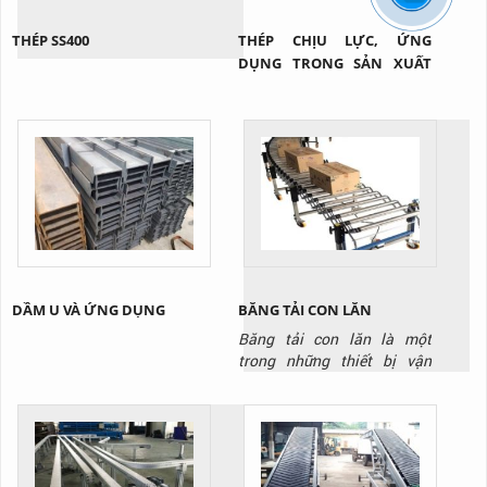
THÉP SS400
THÉP CHỊU LỰC, ỨNG
DỤNG TRONG SẢN XUẤT
CẦU XE NÂNG
DẦM U VÀ ỨNG DỤNG
BĂNG TẢI CON LĂN
Băng tải con lăn là một
trong những thiết bị vận
chuyển không thể thiếu
trong các nhà kho và nhà
máy, kho hàng