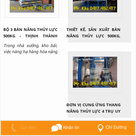
BỘ 3 BÀN NÂNG THỦY LỰC
THIẾT KẾ, SẢN XUẤT BÀN
500KG - THỊNH THÀNH
NÂNG THỦY LỰC 500KG,
PHÁT
1000KG, 2000KG, 3000KG
Trong nhà xưởng, kho bãi,
việc nâng hạ hàng hóa nặng
thường xuyên diễn ra và
không phải loại hàng hóa
nào cũng có thể di chuyển
bằng sức người. Lúc này, sử
dụng bàn nâng thủy lực nói
chung và loại bàn nâng thủy
lực 500kg nói riêng là giải
pháp cứu cánh. Vậy thiết bị
ĐƠN VỊ CUNG ỨNG THANG
này...
NÂNG THỦY LỰC 4 TRỤ UY
TÍN
Chỉ Đường
Gọi điện
Nhắn tin