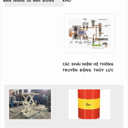
BÀN NÂNG XE MÁY ĐÚNG
KHO
CÁCH
CÁC KHÁI NIỆM HỆ THỐNG
TRUYỀN ĐỘNG THỦY LỰC
NÓI CHUNG