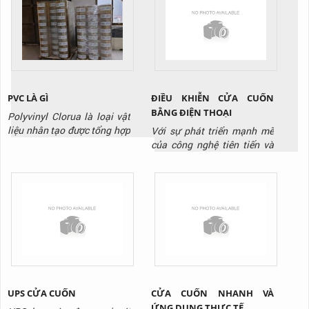
trình chuyển đổi đầu xe, trao
đơn giản, tuy nhiên không
đổi vận hành, trao đổi hàng
phải ai cũng biết cách sử
hóa hay là bảo trì bảo
dụng đúng để đảm bảo an
dưỡng. Nó hoạt động bởi
toàn. Hôm nay, TTP sẽ
chơ chế nâng hạ bởi bánh
hướng dẫn các bạn cách sử
răng...
dụng cầu dẫn...
ĐIỀU KHIỄN CỬA CUỐN
PVC LÀ GÌ
BẰNG ĐIỆN THOẠI
Polyvinyl Clorua là loại vật
liệu nhân tạo được tổng hợp
Với sự phát triển mạnh mẽ
sớm nhất và mở ra một sự
của công nghệ tiên tiến và
tiện lợi lớn lao trong sinh
hiện đại. Là sự ra đời của
hoạt và sản xuất cho nhân
các sản phẩm mang tính đột
loại khi độ bền cao và giá
phá công nghệ cao. Công
thành của nó giúp ích rất
nghệ đơn giản lỗi thời dần
nhiều. Bước đầu khi được
được thay thế bằng các
khám phá ra, PVC có rất
công nghệ thông minh.
nhiều nhược điểm như
Trong đó phải kể tới công
cứng,...
nghệ điều khiển cửa cuốn
bằng...
UPS CỬA CUỐN
CỬA CUỐN NHANH VÀ
ỨNG DỤNG THỰC TẾ