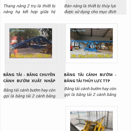
THANG NÂNG CÔNG
BÀN NÂNG HÀNG VIỆT
Thang nâng 2 trụ là thiết bị
Bàn nâng là thiết bị thủy lực
NGHIỆP
NAM
nâng hạ kết hợp giữa hệ
được sử dụng cho mục đích
thống thủy lực và hệ thống
nâng hạ hàng hóa tại các
cáp kéo để nâng hạ hàng
nhà kho, phân xưởng. Bàn
hóa, trang thiết bị lên cao
nâng được thiết kế đa dạng
tại nhà máy, kho bãi, công
với nhiều loại tải trọng,
trình xây dựng,...
chiều cao nâng để phù hợp
với nhiều mục đích sử dụng
khác nhau.
BĂNG TẢI - BĂNG CHUYỀN
BĂNG TẢI CÁNH BƯỚM -
CÁNH BƯỚM XUẤT NHẬP
BĂNG TẢI THỦY LỰC TTP
HÀNG THỊNH THÀNH PHÁT
Băng tải cánh bướm hay còn
Băng tải cánh bướm hay còn
01
gọi là băng tải 2 cánh băng
gọi là băng tải 2 cánh băng
với 2 cánh có thể nâng lên
với 2 cánh có thể nâng lên
hạ xuống một cách dễ dàng
hạ xuống từ mặt đất lên vị
nhờ vào hệ thống thủy lực
trí cao.