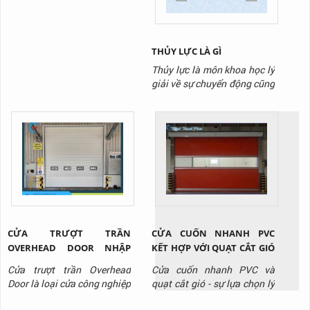
những ứng dụng của thang
máy trong thực tế, làm thế
nào chúng...
THỦY LỰC LÀ GÌ
Thủy lực là môn khoa học lý
giải về sự chuyển động cũng
như vận chuyển lực của một
chất lỏng tồn tại trong môi
trường giới hạn nào đó. Cụ
thể, trong môi trường thủy
lực, chất lỏng sẽ được truyền
tải nhờ lực đẩy tác dụng lên
chất lỏng.
CỬA TRƯỢT TRẦN
CỬA CUỐN NHANH PVC
OVERHEAD DOOR NHẬP
KẾT HỢP VỚI QUẠT CẮT GIÓ
KHẨU CHO NHÀ XƯỞNG
- GIẢI PHÁP TỐI ƯU CHO
Cửa trượt trần Overhead
Cửa cuốn nhanh PVC và
TẠI BÌNH DƯƠNG
PHÒNG SẠCH KHO LẠNH
Door là loại cửa công nghiệp
quạt cắt gió - sự lựa chọn lý
chuyên dùng cho nhà kho,
tưởng cho kho lạnh, phòng