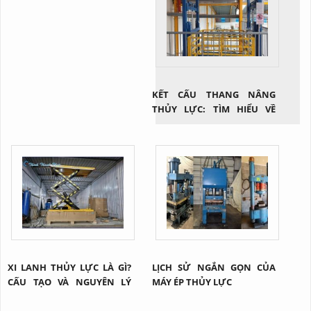
KẾT CẤU THANG NÂNG
THỦY LỰC: TÌM HIỂU VỀ
CÔNG NGHỆ NÂNG HẠ HIỆU
QUẢ TRONG NGÀNH CÔNG
NGHIỆP
XI LANH THỦY LỰC LÀ GÌ?
LỊCH SỬ NGẮN GỌN CỦA
CẤU TẠO VÀ NGUYÊN LÝ
MÁY ÉP THỦY LỰC
CỦA 1 XI LANH THỦY LỰC