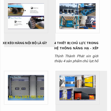
XE KÉO HÀNG NỘI BỘ LÀ GÌ?
4 THIẾT BỊ CHỦ LỰC TRONG
HỆ THỐNG NÂNG HẠ - XẾP
DỠ HÀNG HÓA KHO VẬN
Thịnh Thành Phát xin giới
thiệu 4 sản phẩm chủ lực hỗ
trợ nâng hạ - xuất nhập
hàng trong hệ thống kho
vận