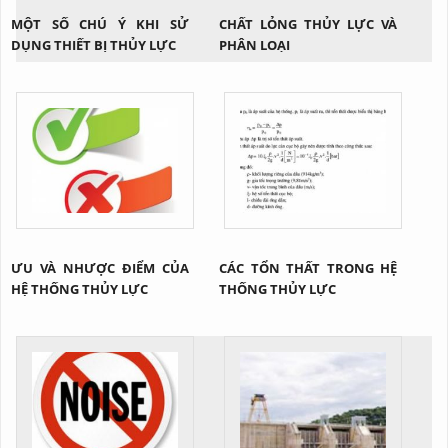
MỘT SỐ CHÚ Ý KHI SỬ
CHẤT LỎNG THỦY LỰC VÀ
DỤNG THIẾT BỊ THỦY LỰC
PHÂN LOẠI
ƯU VÀ NHƯỢC ĐIỂM CỦA
CÁC TỔN THẤT TRONG HỆ
HỆ THỐNG THỦY LỰC
THỐNG THỦY LỰC