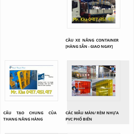
những công trình có trần
thấp. Vậy cụ thể sản phẩm
này là gì? Tại sao lại được
ứng dụng rộng rãi như vậy?
Cùng Thịnh Thành Phát tìm
hiểu qua bài viết này nhé!
CẦU XE NÂNG CONTAINER
[HÀNG SẴN - GIAO NGAY]
CẤU TẠO CHUNG CỦA
CÁC MẪU MÀN/ RÈM NHỰA
THANG NÂNG HÀNG
PVC PHỔ BIẾN