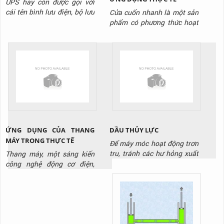
UPS hay còn được gọi với
cái tên bình lưu điện, bộ lưu
Cửa cuốn nhanh là một sản
điện hay hộp tích điện cửa
phẩm có phương thức hoạt
cuốn. Là thiết bị có vai trò
động giống như các loại cửa
lưu giữ và phát điện năng
cuốn khác. Biển chuyển
trong một khoảng thời gian
động tròn của động cơ
nhất định. Để cung cấp điện
thành chuyển động thẳng
cho cửa cuốn vận hành ổn
đứng của thân cửa. Điều
định không ngắt quãng. Đặc
khác biệt ở đây là nó hoạt
biệt trong trường...
động với tốc độ siêu nhanh.
Và được sử dụng tại các
công...
ỨNG DỤNG CỦA THANG
DẦU THỦY LỰC
MÁY TRONG THỰC TẾ
Để máy móc hoạt động trơn
tru, tránh các hư hỏng xuất
Thang máy, một sáng kiến
hiện cần có, cần có dầu thủy
công nghệ động cơ điện,
lực. Đây là loại dầu chuyên
không chỉ là một phần quan
dụng thường thấy tại kho
trọng trong các tòa nhà cao
xưởng, cơ sở sản xuất. Tuy
tầng mà còn là biểu tượng
nhiên không phải loại dầu
của sự thuận tiện và hiện
nào cũng phù hợp với thiết
đại trong cuộc sống hàng
bị của bạn
ngày. Bài viết này sẽ đưa ra