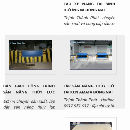
CẦU XE NÂNG TẠI BÌNH
DƯƠNG VÀ ĐỒNG NAI
Thịnh Thành Phát- chuyên
sản xuất và cung cấp cầu xe
nâng/ cầu lên container với
giá tốt nhất thị trường, liên
hệ ngay Hotline: 0917 951
917 để được tư vấn và báo
giá sản phẩm.
BÀN GIAO CÔNG TRÌNH
LẮP SÀN NÂNG THỦY LỰC
SÀN NÂNG THỦY LỰC
TẠI KCN AMATA ĐỒNG NAI
HYDRAULIC DOCK LEVELER
Thịnh Thành Phát - Hotline:
Đơn vị chuyên sản xuất, lắp
TẠI KCN BIÊN HÒA ĐỒNG
0917 951 917 - địa chỉ uy tín
đặt sàn nâng thủy lực
NAI
chuyên sản xuất và lắp đặt
/Hydraulic Dock Leveler ,
sàn nâng thủy lưc.
liên hệ ngay với Thịnh
Thành Phát qua Hotline: