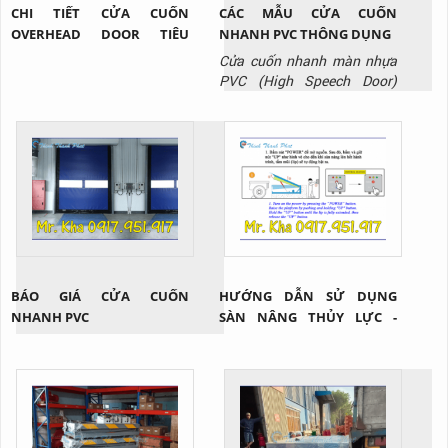
CHI TIẾT CỬA CUỐN
CÁC MẪU CỬA CUỐN
OVERHEAD DOOR TIÊU
NHANH PVC THÔNG DỤNG
CHUẨN
Cửa cuốn nhanh màn nhựa
PVC (High Speech Door)
không chỉ sở hữu nhiều tính
năng nổi bật như: giảm thất
thoát nhiệt, hạn chế bụi bẩn,
mùi hôi, côn trùng xâm nhập
trong quá trình di chuyển
hàng hóa giữa các khu vực
mà còn đa dạng nhiều mẫu
mã và chủng loại nhằm đáp
ứng tối...
BÁO GIÁ CỬA CUỐN
HƯỚNG DẪN SỬ DỤNG
NHANH PVC
SÀN NÂNG THỦY LỰC -
DOCK HÀNG?!