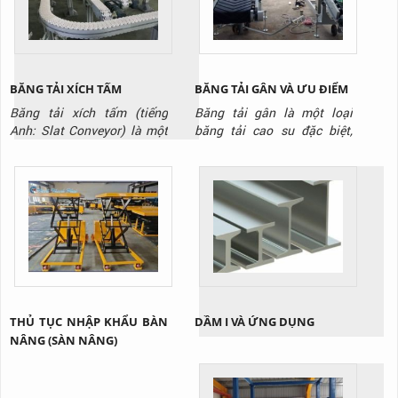
BĂNG TẢI XÍCH TẤM
BĂNG TẢI GÂN VÀ ƯU ĐIỂM
Băng tải xích tấm (tiếng
Băng tải gân là một loại
Anh: Slat Conveyor) là một
băng tải cao su đặc biệt,
hệ thống băng tải sử dụng
được thiết kế với các gờ nổi
các tấm panel (tấm ván) kim
(gân) trên bề mặt. Các gân
loại hoặc nhựa cứng được
này có thể có nhiều hình
gắn kết chặt chẽ với nhau
dạng khác nhau, như hình
trên một hệ thống xích. Các
chữ V, chữ T, hoặc gai, được
tấm này tạo thành một bề
đúc liền với thân băng tải.
mặt vận chuyển phẳng và
Mục đích chính của những
cứng cáp, khác biệt hoàn
gân này là tạo ra ma sát...
toàn so...
THỦ TỤC NHẬP KHẨU BÀN
DẦM I VÀ ỨNG DỤNG
NÂNG (SÀN NÂNG)