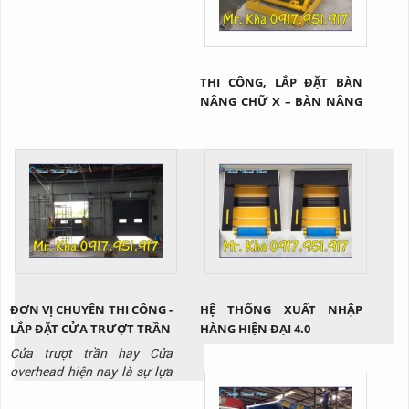
THI CÔNG, LẮP ĐẶT BÀN
NÂNG CHỮ X – BÀN NÂNG
HÀNG TẠI Q2 TP.HCM
ĐƠN VỊ CHUYÊN THI CÔNG -
HỆ THỐNG XUẤT NHẬP
LẮP ĐẶT CỬA TRƯỢT TRẦN
HÀNG HIỆN ĐẠI 4.0
Cửa trượt trần hay Cửa
overhead hiện nay là sự lựa
chọn hoàn hảo cho các nhà
kho xuất nhập hàng hóa hay