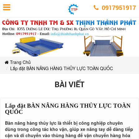
Lắp
Lắp
Lắp
Lắp
Lắp
Lắp
đặt
0917951917
đặt
đặt
đặt
BÀN
BÀN
đặt
đặt
BÀN
NÂNG
NÂNG
BÀN
HÀNG
NÂNG
HÀNG
BÀN
THỦY
BÀN
HÀNG
THỦY
NÂNG
LỰC
LỰC
TOÀN
THỦY
NÂNG
HÀNG
TOÀN
QUỐC
LỰC
NÂNG
QUỐC
THỦY
HÀNG
TOÀN
QUỐC
HÀNG
LỰC
THỦY
TOÀN
THỦY
Trang Chủ
LỰC
QUỐC
Lắp đặt BÀN NÂNG HÀNG THỦY LỰC TOÀN QUỐC
TOÀN
LỰC
BÀI VIẾT
QUỐC
TOÀN
QUỐC
Lắp đặt BÀN NÂNG HÀNG THỦY LỰC TOÀN
QUỐC
Bàn nâng hàng thủy lực là thiết bị công nghiệp chuyên
dùng trong công tác kho vận, giúp xe nâng tay dễ dàng tiếp
cận và di chuyển vào thùng hàng để vận chuyển hàng hóa