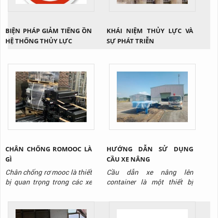
BIỆN PHÁP GIẢM TIẾNG ỒN
KHÁI NIỆM THỦY LỰC VÀ
HỆ THỐNG THỦY LỰC
SỰ PHÁT TRIỄN
CHÂN CHỐNG ROMOOC LÀ
HƯỚNG DẪN SỬ DỤNG
GÌ
CẦU XE NÂNG
Chân chống rơ mooc là thiết
Cầu dẫn xe nâng lên
bị quan trọng trong các xe
container là một thiết bị
sơ mi romooc, nó sử dụng để
được sử dụng ngày càng
nâng đỡ cho thùng xe và
phổ biến ở nhiều kho xưởng.
làm thiết bị nâng đỡ cho quá
Thiết bị có cách sử dụng rất