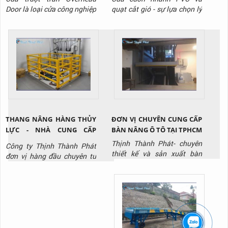
TẠI BÌNH DƯƠNG
PHÒNG SẠCH KHO LẠNH
Door là loại cửa công nghiệp
quạt cắt gió - sự lựa chọn lý
chuyên dùng cho nhà kho,
tưởng cho kho lạnh, phòng
xưởng sản xuất. Liên hệ
sạch, nhà máy sản xuất thực
Thịnh Thành Phát qua
phẩm, dược phẩm, điện tử,
Hotline: 0917 951 917 để
siêu thị,..., giúp tối ưu hóa
được tư vấn và báo giá sản
vận hành và giảm chi phí
phẩm.
lâu dài. Liên hệ Thịnh Thành
Phát - Hotline: 0917 951
917 để được tư vấn và báo
gi...
THANG NÂNG HÀNG THỦY
ĐƠN VỊ CHUYÊN CUNG CẤP
LỰC - NHÀ CUNG CẤP
BÀN NÂNG Ô TÔ TẠI TPHCM
THANG NÂNG THỦY LỰC
Thịnh Thành Phát- chuyên
Công ty Thịnh Thành Phát
CHẤT LƯỢNG
thiết kế và sản xuất bàn
đơn vị hàng đầu chuyên tư
nâng thủy lực tại TPHCM với
vấn, thiết kế, sản xuất, thi
giá tốt nhất thị trường, liên
công lắp đặt thang nâng
hệ ngay Hotline: 0917 951
thủy lực / thang nâng hàng
917 để được tư vấn và báo
chất lượng uy tín nhất hiên
giá.
nay, liên hệ Hotline: 0917
951 917 để được tư vấn và
báo giá sản phẩm.