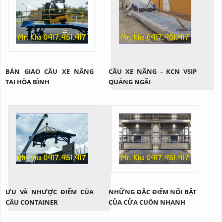
phải đảm bảo việc lắp đặt
đúng cách.
BÀN GIAO CẦU XE NÂNG
CẦU XE NÂNG - KCN VSIP
TẠI HÒA BÌNH
QUẢNG NGÃI
ƯU VÀ NHƯỢC ĐIỂM CỦA
NHỮNG ĐẶC ĐIỂM NỔI BẬT
CẦU CONTAINER
CỦA CỬA CUỐN NHANH