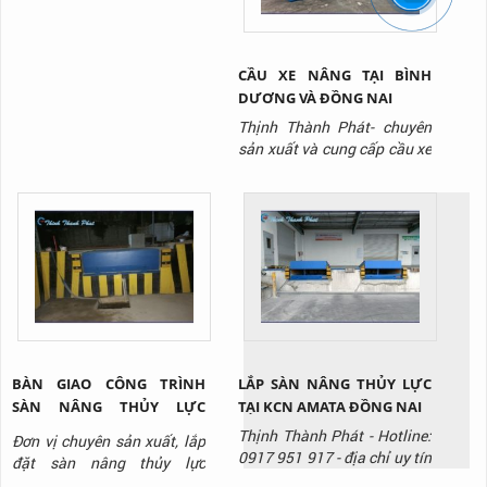
CẦU XE NÂNG TẠI BÌNH
DƯƠNG VÀ ĐỒNG NAI
Thịnh Thành Phát- chuyên
sản xuất và cung cấp cầu xe
nâng/ cầu lên container với
giá tốt nhất thị trường, liên
hệ ngay Hotline: 0917 951
917 để được tư vấn và báo
giá sản phẩm.
BÀN GIAO CÔNG TRÌNH
LẮP SÀN NÂNG THỦY LỰC
SÀN NÂNG THỦY LỰC
TẠI KCN AMATA ĐỒNG NAI
HYDRAULIC DOCK LEVELER
Thịnh Thành Phát - Hotline:
Đơn vị chuyên sản xuất, lắp
TẠI KCN BIÊN HÒA ĐỒNG
0917 951 917 - địa chỉ uy tín
đặt sàn nâng thủy lực
NAI
chuyên sản xuất và lắp đặt
/Hydraulic Dock Leveler ,