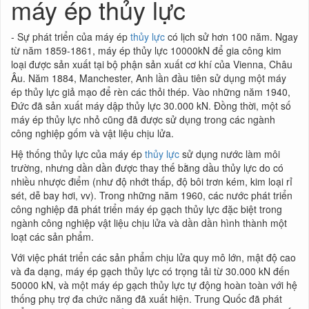
máy ép thủy lực
- Sự phát triển của máy ép
thủy lực
có lịch sử hơn 100 năm. Ngay
từ năm 1859-1861, máy ép thủy lực 10000kN để gia công kim
loại được sản xuất tại bộ phận sản xuất cơ khí của Vienna, Châu
Âu. Năm 1884, Manchester, Anh lần đầu tiên sử dụng một máy
ép thủy lực giả mạo để rèn các thỏi thép. Vào những năm 1940,
Đức đã sản xuất máy dập thủy lực 30.000 kN. Đồng thời, một số
máy ép thủy lực nhỏ cũng đã được sử dụng trong các ngành
công nghiệp gốm và vật liệu chịu lửa.
Hệ thống thủy lực của máy ép
thủy lực
sử dụng nước làm môi
trường, nhưng dần dần được thay thế bằng dầu thủy lực do có
nhiều nhược điểm (như độ nhớt thấp, độ bôi trơn kém, kim loại rỉ
sét, dễ bay hơi, vv). Trong những năm 1960, các nước phát triển
công nghiệp đã phát triển máy ép gạch thủy lực đặc biệt trong
ngành công nghiệp vật liệu chịu lửa và dần dần hình thành một
loạt các sản phẩm.
Với việc phát triển các sản phẩm chịu lửa quy mô lớn, mật độ cao
và đa dạng, máy ép gạch thủy lực có trọng tải từ 30.000 kN đến
50000 kN, và một máy ép gạch thủy lực tự động hoàn toàn với hệ
thống phụ trợ đa chức năng đã xuất hiện. Trung Quốc đã phát