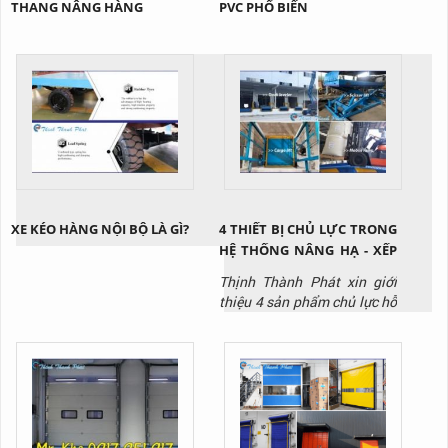
THANG NÂNG HÀNG
PVC PHỔ BIẾN
XE KÉO HÀNG NỘI BỘ LÀ GÌ?
4 THIẾT BỊ CHỦ LỰC TRONG
HỆ THỐNG NÂNG HẠ - XẾP
DỠ HÀNG HÓA KHO VẬN
Thịnh Thành Phát xin giới
thiệu 4 sản phẩm chủ lực hỗ
trợ nâng hạ - xuất nhập
hàng trong hệ thống kho
vận