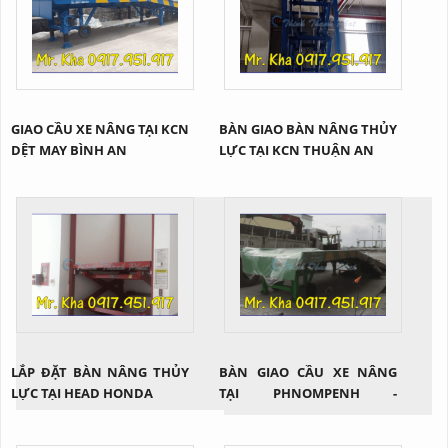
GIAO CẦU XE NÂNG TẠI KCN
BÀN GIAO BÀN NÂNG THỦY
DỆT MAY BÌNH AN
LỰC TẠI KCN THUẬN AN
LẮP ĐẶT BÀN NÂNG THỦY
BÀN GIAO CẦU XE NÂNG
LỰC TẠI HEAD HONDA
TẠI PHNOMPENH -
CAMPUCHIA