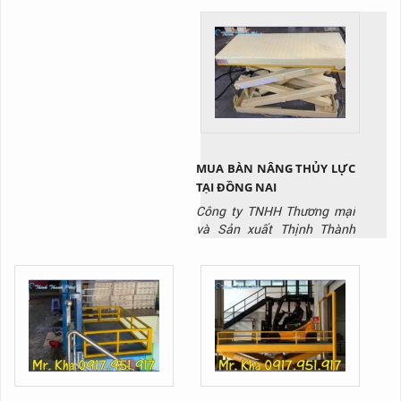
sàn nâng thủy lưc.
liên hệ ngay với Thịnh
Thành Phát qua Hotline:
0917 951 917
MUA BÀN NÂNG THỦY LỰC
TẠI ĐỒNG NAI
Công ty TNHH Thương mại
và Sản xuất Thịnh Thành
Phát là công ty chuyên sản
xuất dòng sản phẩm bàn
nâng thủy lực chất lượng
nhất trên thị trường hiện
nay.