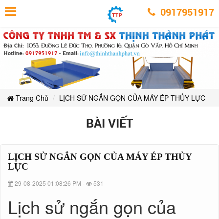
LỊCH
LỊCH
LỊCH
LỊCH
LỊCH
LỊCH
SỬ
0917951917
SỬ
SỬ
SỬ
NGẮN
NGẮN
SỬ
SỬ
NGẮN
GỌN
GỌN
NGẮN
CỦA
GỌN
CỦA
NGẮN
MÁY
NGẮN
CỦA
MÁY
GỌN
ÉP
ÉP
THỦY
MÁY
GỌN
CỦA
THỦY
LỰC
ÉP
GỌN
LỰC
MÁY
CỦA
THỦY
LỰC
CỦA
ÉP
MÁY
THỦY
MÁY
Trang Chủ
LỊCH SỬ NGẮN GỌN CỦA MÁY ÉP THỦY LỰC
ÉP
LỰC
THỦY
ÉP
BÀI VIẾT
LỰC
THỦY
LỰC
LỊCH SỬ NGẮN GỌN CỦA MÁY ÉP THỦY
LỰC
29-08-2025 01:08:26 PM -
531
Lịch sử ngắn gọn của