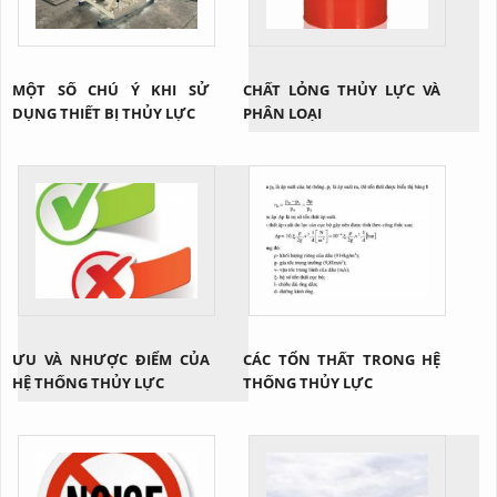
MỘT SỐ CHÚ Ý KHI SỬ
CHẤT LỎNG THỦY LỰC VÀ
DỤNG THIẾT BỊ THỦY LỰC
PHÂN LOẠI
ƯU VÀ NHƯỢC ĐIỂM CỦA
CÁC TỔN THẤT TRONG HỆ
HỆ THỐNG THỦY LỰC
THỐNG THỦY LỰC