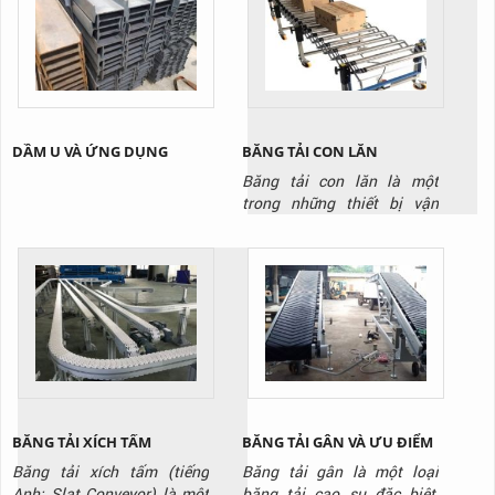
DẦM U VÀ ỨNG DỤNG
BĂNG TẢI CON LĂN
Băng tải con lăn là một
trong những thiết bị vận
chuyển không thể thiếu
trong các nhà kho và nhà
máy, kho hàng
BĂNG TẢI XÍCH TẤM
BĂNG TẢI GÂN VÀ ƯU ĐIỂM
Băng tải xích tấm (tiếng
Băng tải gân là một loại
Anh: Slat Conveyor) là một
băng tải cao su đặc biệt,