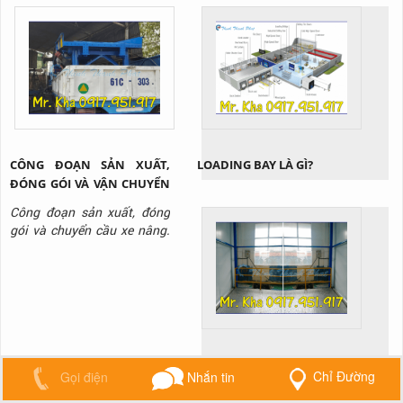
CÔNG ĐOẠN SẢN XUẤT,
LOADING BAY LÀ GÌ?
ĐÓNG GÓI VÀ VẬN CHUYỂN
CẦU XE NÂNG
Công đoạn sản xuất, đóng
gói và chuyển cầu xe nâng.
Mỗi một dự án, công trình
nói chung hay đơn hàng lẻ
nói riêng thì tất cả những
sản phẩm đều là tâm huyết
sự tâm của tất cả các nhân
viên sản xuất để cho ra
những sản phẩm đạt chuẩn
HƯỚNG DẪN SỬ DỤNG
Châu Âu. Bài viết dưới đây...
Chỉ Đường
Gọi điện
Nhắn tin
BÀN NÂNG HÀNG THỦY
LỰC HIỆU QUẢ