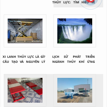
THỦY LỰC: TÌM HIỂU VỀ
CÔNG NGHỆ NÂNG HẠ HIỆU
QUẢ TRONG NGÀNH CÔNG
NGHIỆP
XI LANH THỦY LỰC LÀ GÌ?
LỊCH SỬ PHÁT TRIỄN
CẤU TẠO VÀ NGUYÊN LÝ
NGÀNH THỦY KHÍ ỨNG
CỦA 1 XI LANH THỦY LỰC
DỤNG