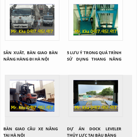
SẢN XUÂT, BÀN GIAO BÀN
5 LƯU Ý TRONG QUÁ TRÌNH
NÂNG HÀNG ĐI HÀ NỘI
SỬ DỤNG THANG NÂNG
THỦY LỰC 2 TRỤ
BÀN GIAO CẦU XE NÂNG
DỰ ÁN DOCK LEVELER
TẠI HÀ NỘI
THỦY LỰC TẠI BÀU BÀNG