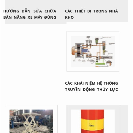
HƯỚNG DẪN SỬA CHỮA
CÁC THIẾT BỊ TRONG NHÀ
BÀN NÂNG XE MÁY ĐÚNG
KHO
CÁCH
CÁC KHÁI NIỆM HỆ THỐNG
TRUYỀN ĐỘNG THỦY LỰC
NÓI CHUNG