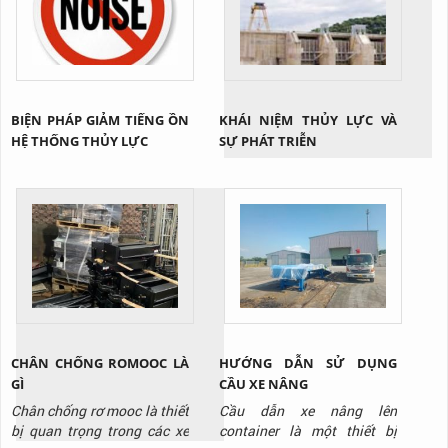
BIỆN PHÁP GIẢM TIẾNG ỒN
KHÁI NIỆM THỦY LỰC VÀ
HỆ THỐNG THỦY LỰC
SỰ PHÁT TRIỄN
CHÂN CHỐNG ROMOOC LÀ
HƯỚNG DẪN SỬ DỤNG
GÌ
CẦU XE NÂNG
Chân chống rơ mooc là thiết
Cầu dẫn xe nâng lên
bị quan trọng trong các xe
container là một thiết bị