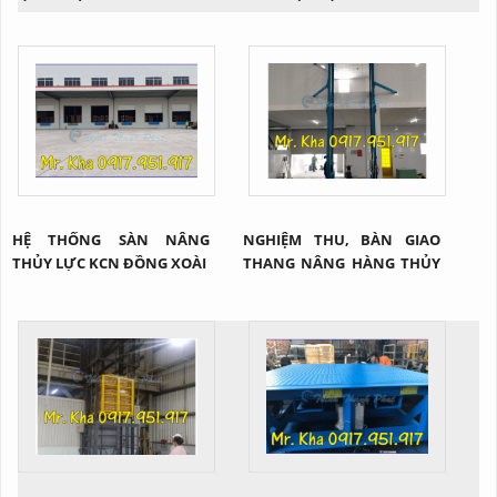
HỆ THỐNG SÀN NÂNG
NGHIỆM THU, BÀN GIAO
THỦY LỰC KCN ĐỒNG XOÀI
THANG NÂNG HÀNG THỦY
LỰC 4 TRỤ TẠI BẾN TRE