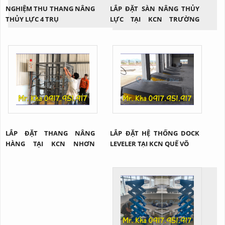
NGHIỆM THU THANG NÂNG
LẮP ĐẶT SÀN NÂNG THỦY
THỦY LỰC 4 TRỤ
LỰC TẠI KCN TRƯỜNG
XUÂN - QUẢNG NAM
LẮP ĐẶT THANG NÂNG
LẮP ĐẶT HỆ THỐNG DOCK
HÀNG TẠI KCN NHƠN
LEVELER TẠI KCN QUẾ VÕ
TRẠCH - ĐỒNG NAI