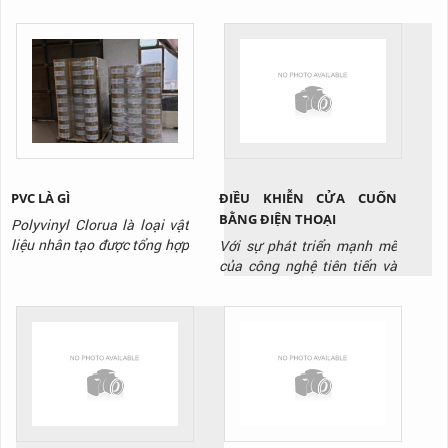
sơ mi romooc, nó sử dụng để
được sử dụng ngày càng
nâng đỡ cho thùng xe và
phổ biến ở nhiều kho xưởng.
làm thiết bị nâng đỡ cho quá
Thiết bị có cách sử dụng rất
trình chuyển đổi đầu xe, trao
đơn giản, tuy nhiên không
đổi vận hành, trao đổi hàng
phải ai cũng biết cách sử
hóa hay là bảo trì bảo
dụng đúng để đảm bảo an
dưỡng. Nó hoạt động bởi
toàn. Hôm nay, TTP sẽ
chơ chế nâng hạ bởi bánh
hướng dẫn các bạn cách sử
răng...
dụng cầu dẫn...
ĐIỀU KHIỄN CỬA CUỐN
PVC LÀ GÌ
BẰNG ĐIỆN THOẠI
Polyvinyl Clorua là loại vật
liệu nhân tạo được tổng hợp
Với sự phát triển mạnh mẽ
sớm nhất và mở ra một sự
của công nghệ tiên tiến và
tiện lợi lớn lao trong sinh
hiện đại. Là sự ra đời của
hoạt và sản xuất cho nhân
các sản phẩm mang tính đột
loại khi độ bền cao và giá
phá công nghệ cao. Công
thành của nó giúp ích rất
nghệ đơn giản lỗi thời dần
nhiều. Bước đầu khi được
được thay thế bằng các
khám phá ra, PVC có rất
công nghệ thông minh.
nhiều nhược điểm như
Trong đó phải kể tới công
cứng,...
nghệ điều khiển cửa cuốn
bằng...