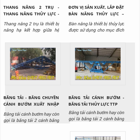
THANG NÂNG 2 TRỤ -
ĐƠN VỊ SẢN XUẤT, LẮP ĐẶT
THANG NÂNG THỦY LỰC -
BÀN NÂNG THỦY LỰC –
THANG NÂNG CÔNG
BÀN NÂNG HÀNG VIỆT
Thang nâng 2 trụ là thiết bị
Bàn nâng là thiết bị thủy lực
NGHIỆP
NAM
nâng hạ kết hợp giữa hệ
được sử dụng cho mục đích
thống thủy lực và hệ thống
nâng hạ hàng hóa tại các
cáp kéo để nâng hạ hàng
nhà kho, phân xưởng. Bàn
hóa, trang thiết bị lên cao
nâng được thiết kế đa dạng
tại nhà máy, kho bãi, công
với nhiều loại tải trọng,
trình xây dựng,...
chiều cao nâng để phù hợp
với nhiều mục đích sử dụng
khác nhau.
BĂNG TẢI - BĂNG CHUYỀN
BĂNG TẢI CÁNH BƯỚM -
CÁNH BƯỚM XUẤT NHẬP
BĂNG TẢI THỦY LỰC TTP
HÀNG THỊNH THÀNH PHÁT
Băng tải cánh bướm hay còn
Băng tải cánh bướm hay còn
01
gọi là băng tải 2 cánh băng
gọi là băng tải 2 cánh băng
với 2 cánh có thể nâng lên
với 2 cánh có thể nâng lên
hạ xuống một cách dễ dàng
hạ xuống từ mặt đất lên vị
nhờ vào hệ thống thủy lực
trí cao.