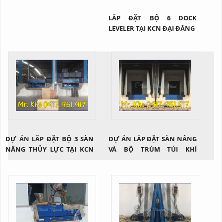
LẮP ĐẶT BỘ 6 DOCK
LEVELER TẠI KCN ĐẠI ĐĂNG
DỰ ÁN LẮP ĐẶT BỘ 3 SÀN
DỰ ÁN LẮP ĐẶT SÀN NÂNG
NÂNG THỦY LỰC TẠI KCN
VÀ BỘ TRÙM TÚI KHÍ
ĐỒNG NAI
DOORHAN