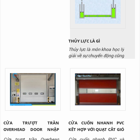
nhiên không phải loại dầu
của sự thuận tiện và hiện
nào cũng phù hợp với thiết
đại trong cuộc sống hàng
bị của bạn
ngày. Bài viết này sẽ đưa ra
những ứng dụng của thang
máy trong thực tế, làm thế
nào chúng...
THỦY LỰC LÀ GÌ
Thủy lực là môn khoa học lý
giải về sự chuyển động cũng
như vận chuyển lực của một
chất lỏng tồn tại trong môi
trường giới hạn nào đó. Cụ
thể, trong môi trường thủy
lực, chất lỏng sẽ được truyền
tải nhờ lực đẩy tác dụng lên
chất lỏng.
CỬA TRƯỢT TRẦN
CỬA CUỐN NHANH PVC
OVERHEAD DOOR NHẬP
KẾT HỢP VỚI QUẠT CẮT GIÓ
KHẨU CHO NHÀ XƯỞNG
- GIẢI PHÁP TỐI ƯU CHO
Cửa trượt trần Overhead
Cửa cuốn nhanh PVC và