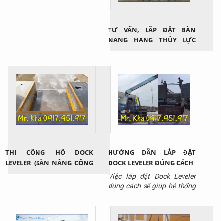
TƯ VẤN, LẮP ĐẶT BÀN
NÂNG HÀNG THỦY LỰC
MINI
THI CÔNG HỐ DOCK
HƯỚNG DẪN LẮP ĐẶT
LEVELER (SÀN NÂNG CÔNG
DOCK LEVELER ĐÚNG CÁCH
NGHIỆP)
Việc lắp đặt Dock Leveler
đúng cách sẽ giúp hệ thống
hoạt động hết công suất, an
toàn và mang lại hiệu quả
trong quá trình sử dụng thì