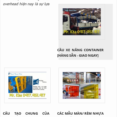
overhead hiện nay là sự lựa
chọn hoàn hảo cho các nhà
kho xuất nhập hàng hóa hay
những công trình có trần
thấp. Vậy cụ thể sản phẩm
này là gì? Tại sao lại được
ứng dụng rộng rãi như vậy?
Cùng Thịnh Thành Phát tìm
hiểu qua bài viết này nhé!
CẦU XE NÂNG CONTAINER
[HÀNG SẴN - GIAO NGAY]
CẤU TẠO CHUNG CỦA
CÁC MẪU MÀN/ RÈM NHỰA