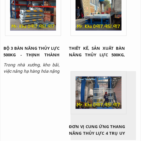
BỘ 3 BÀN NÂNG THỦY LỰC
THIẾT KẾ, SẢN XUẤT BÀN
500KG - THỊNH THÀNH
NÂNG THỦY LỰC 500KG,
PHÁT
1000KG, 2000KG, 3000KG
Trong nhà xưởng, kho bãi,
việc nâng hạ hàng hóa nặng
thường xuyên diễn ra và
không phải loại hàng hóa
nào cũng có thể di chuyển
bằng sức người. Lúc này, sử
dụng bàn nâng thủy lực nói
chung và loại bàn nâng thủy
lực 500kg nói riêng là giải
pháp cứu cánh. Vậy thiết bị
ĐƠN VỊ CUNG ỨNG THANG
này...
NÂNG THỦY LỰC 4 TRỤ UY
TÍN