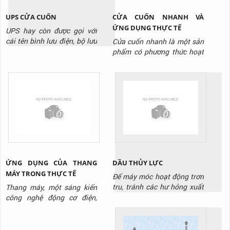
UPS CỬA CUỐN
CỬA CUỐN NHANH VÀ
ỨNG DỤNG THỰC TẾ
UPS hay còn được gọi với
cái tên bình lưu điện, bộ lưu
Cửa cuốn nhanh là một sản
điện hay hộp tích điện cửa
phẩm có phương thức hoạt
cuốn. Là thiết bị có vai trò
động giống như các loại cửa
lưu giữ và phát điện năng
cuốn khác. Biển chuyển
trong một khoảng thời gian
động tròn của động cơ
nhất định. Để cung cấp điện
thành chuyển động thẳng
cho cửa cuốn vận hành ổn
đứng của thân cửa. Điều
định không ngắt quãng. Đặc
khác biệt ở đây là nó hoạt
biệt trong trường...
động với tốc độ siêu nhanh.
Và được sử dụng tại các
công...
ỨNG DỤNG CỦA THANG
DẦU THỦY LỰC
MÁY TRONG THỰC TẾ
Để máy móc hoạt động trơn
tru, tránh các hư hỏng xuất
Thang máy, một sáng kiến
hiện cần có, cần có dầu thủy
công nghệ động cơ điện,
lực. Đây là loại dầu chuyên
không chỉ là một phần quan
dụng thường thấy tại kho
trọng trong các tòa nhà cao
xưởng, cơ sở sản xuất. Tuy
tầng mà còn là biểu tượng