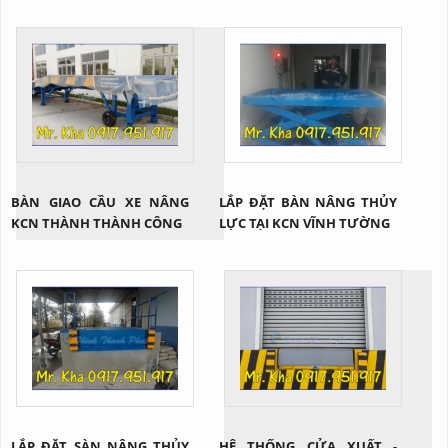
BÀN GIAO CẦU XE NÂNG
LẮP ĐẶT BÀN NÂNG THỦY
KCN THÀNH THÀNH CÔNG
LỰC TẠI KCN VĨNH TƯỜNG
LẮP ĐẶT SÀN NÂNG THỦY
HỆ THỐNG CỬA XUẤT -