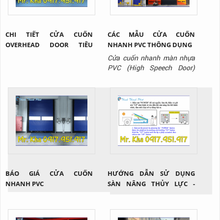
CHI TIẾT CỬA CUỐN
CÁC MẪU CỬA CUỐN
OVERHEAD DOOR TIÊU
NHANH PVC THÔNG DỤNG
CHUẨN
Cửa cuốn nhanh màn nhựa
PVC (High Speech Door)
không chỉ sở hữu nhiều tính
năng nổi bật như: giảm thất
thoát nhiệt, hạn chế bụi bẩn,
mùi hôi, côn trùng xâm nhập
trong quá trình di chuyển
hàng hóa giữa các khu vực
mà còn đa dạng nhiều mẫu
mã và chủng loại nhằm đáp
ứng tối...
BÁO GIÁ CỬA CUỐN
HƯỚNG DẪN SỬ DỤNG
NHANH PVC
SÀN NÂNG THỦY LỰC -
DOCK HÀNG?!