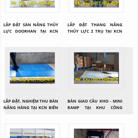
LẮP ĐẶT SÀN NÂNG THỦY
LẮP ĐẶT THANG NÂNG
LỰC DOORHAN TẠI KCN
THỦY LỰC 2 TRỤ TẠI KCN
TÂN HƯƠNG
MAPLETREE
LẮP ĐẶT, NGHIỆM THU BÀN
BÀN GIAO CẦU KHO - MINI
NÂNG HÀNG TẠI KCN BIÊN
RAMP TẠI KHU CÔNG
HÒA 2
NGHIỆP SÓNG THẦN