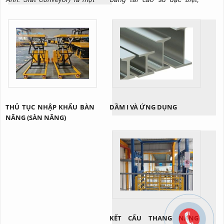
hệ thống băng tải sử dụng
được thiết kế với các gờ nổi
các tấm panel (tấm ván) kim
(gân) trên bề mặt. Các gân
loại hoặc nhựa cứng được
này có thể có nhiều hình
gắn kết chặt chẽ với nhau
dạng khác nhau, như hình
trên một hệ thống xích. Các
chữ V, chữ T, hoặc gai, được
tấm này tạo thành một bề
đúc liền với thân băng tải.
mặt vận chuyển phẳng và
Mục đích chính của những
cứng cáp, khác biệt hoàn
gân này là tạo ra ma sát...
toàn so...
THỦ TỤC NHẬP KHẨU BÀN
DẦM I VÀ ỨNG DỤNG
NÂNG (SÀN NÂNG)
KẾT CẤU THANG NÂNG