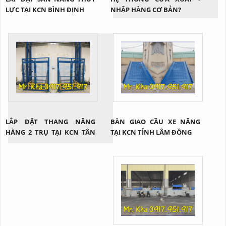
LỰC TẠI KCN BÌNH ĐỊNH
NHẬP HÀNG CƠ BẢN?
LẮP ĐẶT THANG NÂNG
BÀN GIAO CẦU XE NÂNG
HÀNG 2 TRỤ TẠI KCN TÂN
TẠI KCN TỈNH LÂM ĐỒNG
BÌNH