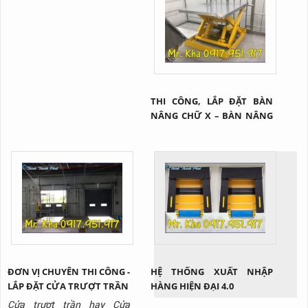
THI CÔNG, LẮP ĐẶT BÀN
NÂNG CHỮ X – BÀN NÂNG
HÀNG TẠI Q2 TP.HCM
ĐƠN VỊ CHUYÊN THI CÔNG -
HỆ THỐNG XUẤT NHẬP
LẮP ĐẶT CỬA TRƯỢT TRẦN
HÀNG HIỆN ĐẠI 4.0
Cửa trượt trần hay Cửa