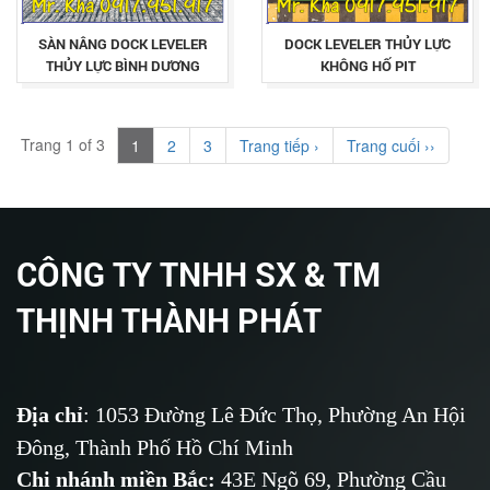
SÀN NÂNG DOCK LEVELER
DOCK LEVELER THỦY LỰC
THỦY LỰC BÌNH DƯƠNG
KHÔNG HỐ PIT
Trang 1 of 3
1
2
3
Trang tiếp ›
Trang cuối ››
CÔNG TY TNHH SX & TM
THỊNH THÀNH PHÁT
Địa chỉ
: 1053 Đường Lê Đức Thọ, Phường An Hội
Đông, Thành Phố Hồ Chí Minh
Chi nhánh miền Bắc:
43E Ngõ 69,
Phường
Cầu