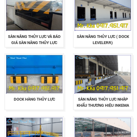
SÀN NÂNG THỦY LỰC VÀ BÁO
SÀN NÂNG THỦY LỰC ( DOCK
GIÁ SÀN NÂNG THỦY LỰC
LEVELERR)
MỚI NHẤT HIỆN NAY
DOCK HÀNG THỦY LỰC
SÀN NÂNG THỦY LỰC NHẬP
KHẨU THƯƠNG HIỆU INKEMA
(TÂY BAN NHA)