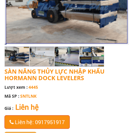
SÀN NÂNG THỦY LỰC NHẬP KHẨU
HORMANN DOCK LEVELERS
Lượt xem :
4445
Mã SP :
SNTLNK
Liên hệ
Giá :
Liên hệ: 0917951917