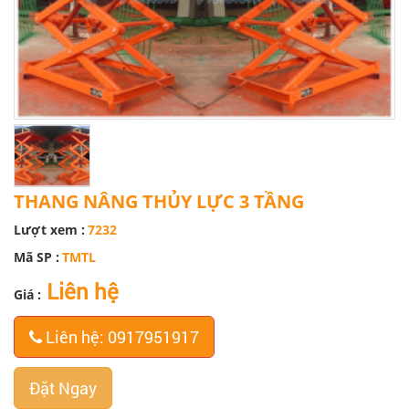
THANG NÂNG THỦY LỰC 3 TẦNG
Lượt xem :
7232
Mã SP :
TMTL
Liên hệ
Giá :
Liên hệ: 0917951917
Đặt Ngay