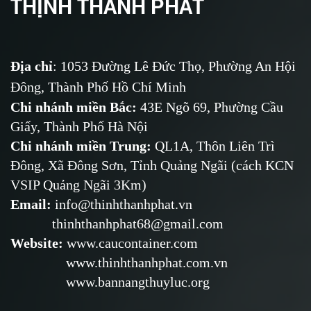
THỊNH THÀNH PHÁT
Địa chỉ
: 1053 Đường Lê Đức Thọ, Phường An Hội
Đông, Thành Phố Hồ Chí Minh
Chi nhánh miền Bắc:
43E Ngõ 69,
Phường
Cầu
Giấy, Thành Phố Hà Nội
Chi nhánh miền Trung:
QL1A, Thôn Liên Trì
Đông, Xã Đông Sơn, Tỉnh Quảng Ngãi (cách KCN
VSIP Quảng Ngãi 3Km)
Email
:
info@thinhthanhphat.vn
thinhthanhphat68@gmail.com
Website
:
www.caucontainer.com
www.thinhthanhphat.com.vn
www.bannangthuyluc.org