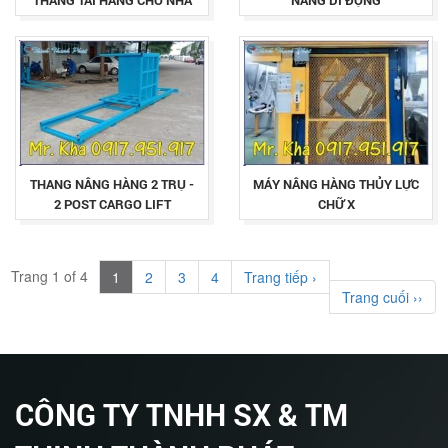
THANG TẢI HÀNG CHO NHÀ
NÂNG DI ĐỘNG
XƯỞNG
THANG NÂNG HÀNG 2 TRỤ -
MÁY NÂNG HÀNG THỦY LỰC
2 POST CARGO LIFT
CHỮ X
Trang 1 of 4
1
2
3
4
Trang tiếp ›
Trang cuối ››
CÔNG TY TNHH SX & TM