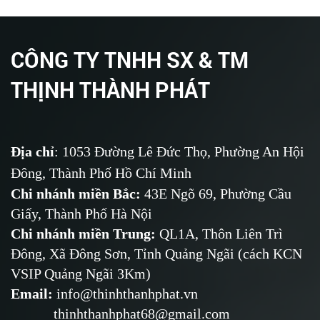
CÔNG TY TNHH SX & TM
THỊNH THÀNH PHÁT
Địa chỉ
: 1053 Đường Lê Đức Thọ, Phường An Hội
Đông, Thành Phố Hồ Chí Minh
Chi nhánh miền Bắc:
43E Ngõ 69,
Phường
Cầu
Giấy, Thành Phố Hà Nội
Chi nhánh miền Trung:
QL1A, Thôn Liên Trì
Đông, Xã Đông Sơn, Tỉnh Quảng Ngãi (cách KCN
VSIP Quảng Ngãi 3Km)
Email
:
info@thinhthanhphat.vn
thinhthanhphat68@gmail.com