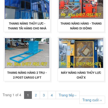
THANG NÂNG THỦY LỰC -
THANG NÂNG HÀNG - THANG
THANG TẢI HÀNG CHO NHÀ
NÂNG DI ĐỘNG
XƯỞNG
THANG NÂNG HÀNG 2 TRỤ -
MÁY NÂNG HÀNG THỦY LỰC
2 POST CARGO LIFT
CHỮ X
Trang 1 of 4
1
2
3
4
Trang tiếp ›
Trang cuối ››