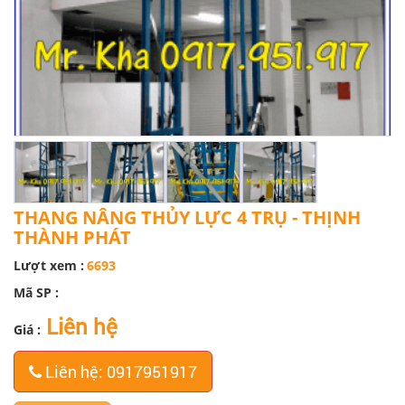
THANG NÂNG THỦY LỰC 4 TRỤ - THỊNH
THÀNH PHÁT
Lượt xem :
6693
Mã SP :
Liên hệ
Giá :
Liên hệ: 0917951917