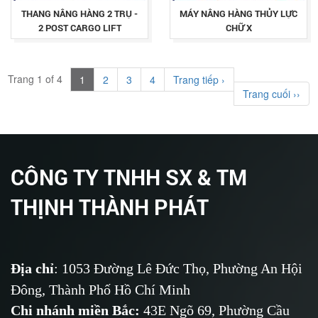
THANG NÂNG HÀNG 2 TRỤ -
MÁY NÂNG HÀNG THỦY LỰC
2 POST CARGO LIFT
CHỮ X
Trang 1 of 4
1
2
3
4
Trang tiếp ›
Trang cuối ››
CÔNG TY TNHH SX & TM
THỊNH THÀNH PHÁT
Địa chỉ
: 1053 Đường Lê Đức Thọ, Phường An Hội
Đông, Thành Phố Hồ Chí Minh
Chi nhánh miền Bắc:
43E Ngõ 69,
Phường
Cầu