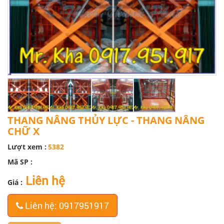
THANG NÂNG THỦY LỰC - THANG NÂNG
CHỮ X
Lượt xem :
5382
Mã SP :
Liên hệ
Giá :
Liên hệ: 0917951917