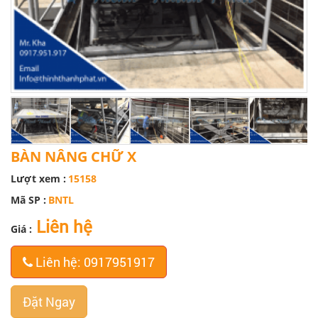
BÀN NÂNG CHỮ X
Lượt xem :
15158
Mã SP :
BNTL
Liên hệ
Giá :
Liên hệ: 0917951917
Đặt Ngay