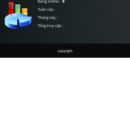
Đang online :
8
Tuần này :
Tháng này :
Tổng truy cập :
copyright