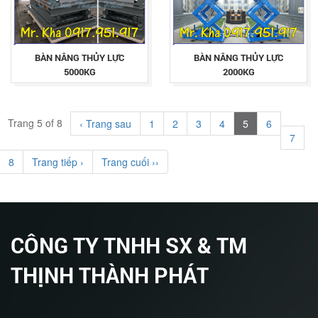
BÀN NÂNG THỦY LỰC
BÀN NÂNG THỦY LỰC
5000KG
2000KG
Trang 5 of 8
‹ Trang sau
1
2
3
4
5
6
7
8
Trang tiếp ›
Trang cuối ››
CÔNG TY TNHH SX & TM
THỊNH THÀNH PHÁT