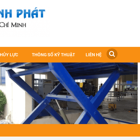
THỦY LỰC
THÔNG SỐ KỸ THUẬT
LIÊN HỆ