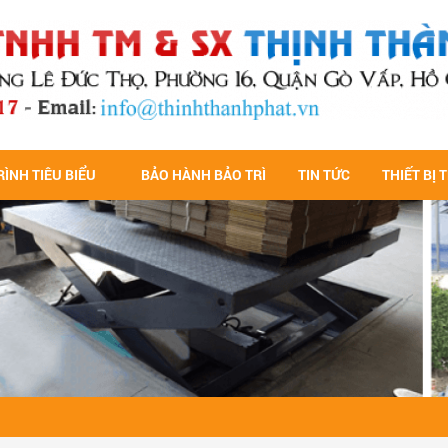
ÌNH TIÊU BIỂU
BẢO HÀNH BẢO TRÌ
TIN TỨC
THIẾT BỊ 