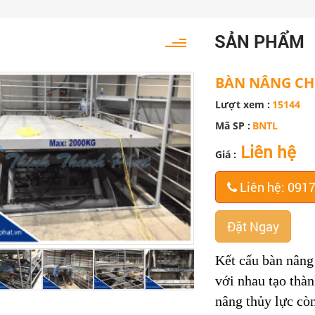
SẢN PHẨM
BÀN NÂNG CH
Lượt xem :
15144
Mã SP :
BNTL
Liên hệ
Giá :
Liên hệ: 091
Đặt Ngay
Kết cấu bàn nâng
với nhau tạo thàn
nâng thủy lực cò