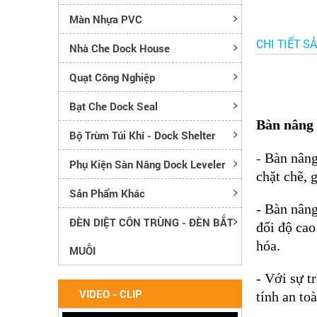
Màn Nhựa PVC
CHI TIẾT S
Nhà Che Dock House
Quạt Công Nghiệp
Bạt Che Dock Seal
Bàn nâng 
Bộ Trùm Túi Khí - Dock Shelter
-
Bàn nâng
Phụ Kiện Sàn Nâng Dock Leveler
chặt chẽ, 
Sản Phẩm Khác
- Bàn nâng
ĐÈN DIỆT CÔN TRÙNG - ĐÈN BẮT
đổi độ cao
hóa.
MUỖI
- Với sự t
VIDEO - CLIP
tính an to