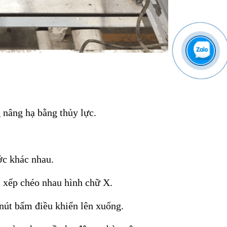
g nâng hạ bằng thủy lực.
ớc khác nhau.
c xếp chéo nhau hình chữ X
.
 nút bấm điều khiển lên xuống.