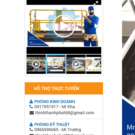
HỖ TRỢ TRỰC TUYẾN
PHÒNG KINH DOANH
0917951917 - Mr Kha
thinhthanhphat68@gmail.com
PHÒNG KỸ THUẬT
0966596065 - Mr Trường