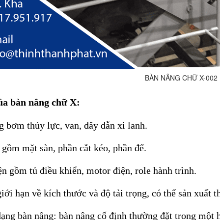
BÀN NÂNG CHỮ X-002
ủa bàn nâng chữ X
:
g bơm thủy lực, van, dây dẫn xi lanh.
 gồm mặt sàn, phần cắt kéo, phần đế.
ện gồm tủ điều khiển, motor điện, role hành trình.
iới hạn về kích thước và độ tải trọng, có thể sản xuất 
dạng bàn nâng: bàn nâng cố định thường đặt trong một 