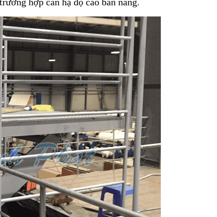
 trường hợp cần hạ độ cao bàn nâng.