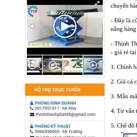
chuyển hàn
- Đây là c
nâng hàng 
- Thịnh T
- giá rẻ t
1. Chính h
2. Giá cả 
HỖ TRỢ TRỰC TUYẾN
3. Mẫu mã,
PHÒNG KINH DOANH
0917951917 - Mr Kha
4. Tư vấn 
thinhthanhphat68@gmail.com
5. Chế độ 
PHÒNG KỸ THUẬT
0966596065 - Mr Trường