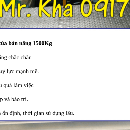
của bàn nâng 1500Kg
âng chắc chắn
huỷ lực mạnh mẽ.
u quả làm việc
p và bảo trì.
 ổn định, thời gian sử dụng lâu.