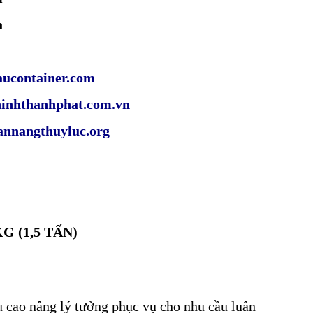
a
ucontainer.com
hanhphat.com.vn
nnangthuyluc.org
 (1,5 TẤN)
ều cao nâng lý tưởng phục vụ cho nhu cầu luân