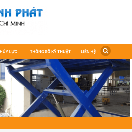
THỦY LỰC
THÔNG SỐ KỸ THUẬT
LIÊN HỆ