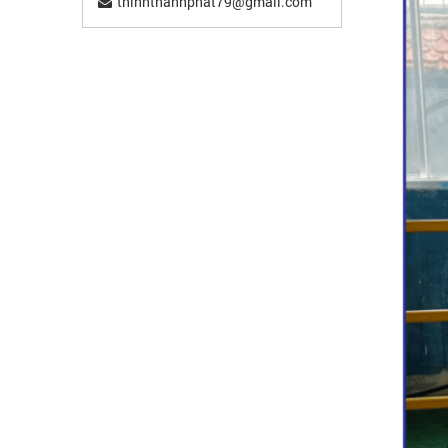
thinhthanhphat79@gmail.com