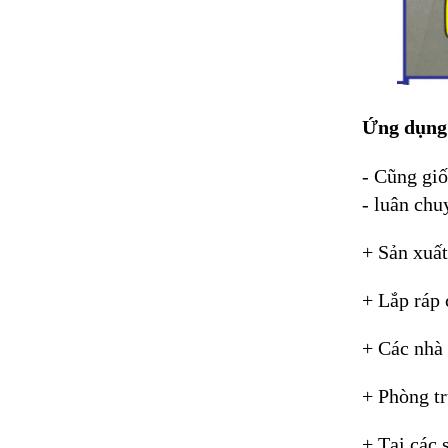
Ứng dụng
- Cũng gi
- luân chu
+ Sản xuất
+ Lắp ráp 
+ Các nhà 
+ Phòng tr
+ Tại các 