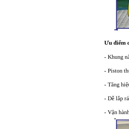
Ưu điểm 
- Khung n
- Piston t
- Tăng hiệ
- Dễ lắp rá
- Vận hành