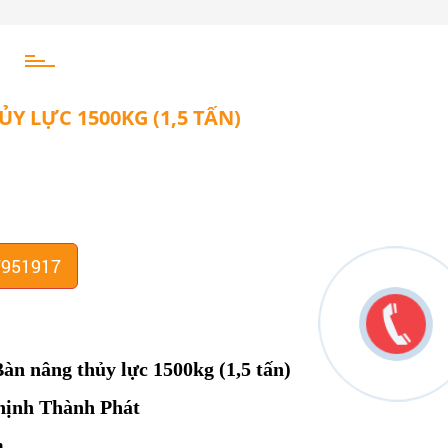
Y LỰC 1500KG (1,5 TẤN)
7951917
àn nâng thủy lực 1500kg (1,5 tấn)
hịnh Thành Phát
m