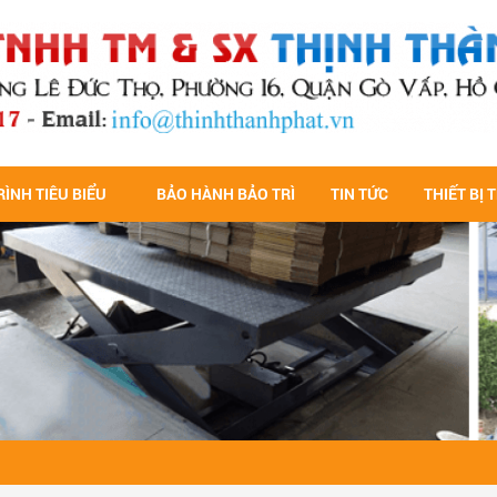
ÌNH TIÊU BIỂU
BẢO HÀNH BẢO TRÌ
TIN TỨC
THIẾT BỊ 