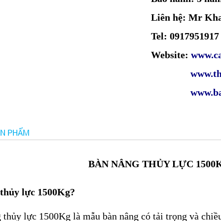
Liên hệ: Mr Kh
Tel: 0917951917
Website:
www.ca
www.thinht
www.ba
ẢN PHẨM
BÀN NÂNG THỦY LỰC 1500KG
thủy lực 1500Kg?
g thủy lực 1500Kg
là mẫu bàn nâng
có tải trọng và chi