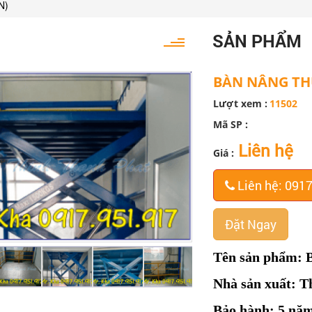
N)
SẢN PHẨM
BÀN NÂNG THỦ
Lượt xem :
11502
Mã SP :
Liên hệ
Giá :
Liên hệ: 091
Đặt Ngay
Tên sản phẩm: B
Nhà sản xuất: T
Bảo hành: 5 nă