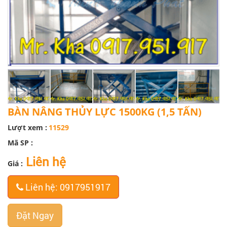
BÀN NÂNG THỦY LỰC 1500KG (1,5 TẤN)
Lượt xem :
11529
Mã SP :
Liên hệ
Giá :
Liên hệ: 0917951917
Đặt Ngay