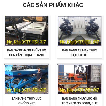
CÁC SẢN PHẨM KHÁC
BÀN NÂNG HÀNG THỦY LỰC
BÀN NÂNG XE MÁY THỦY
CON LẮN - THỊNH THÀNH
LỰC TTP-01
PHÁT
BÀN NÂNG THỦY LỰC
BÀN NÂNG THỦY LỰC HỖ
CHỐNG KẸT
TRỢ XE NÂNG ĐÓNG, RÚT