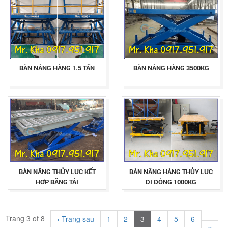
BÀN NÂNG HÀNG 1.5 TẤN
BÀN NÂNG HÀNG 3500KG
BÀN NÂNG THỦY LỰC KẾT
BÀN NÂNG HÀNG THỦY LỰC
HỢP BĂNG TẢI
DI ĐỘNG 1000KG
Trang 3 of 8
‹ Trang sau
1
2
3
4
5
6