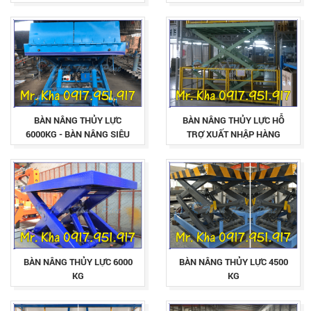
HÀNG
BÀN NÂNG THỦY LỰC
BÀN NÂNG THỦY LỰC HỖ
6000KG - BÀN NÂNG SIÊU
TRỢ XUẤT NHẬP HÀNG
TRỌNG
BÀN NÂNG THỦY LỰC 6000
BÀN NÂNG THỦY LỰC 4500
KG
KG