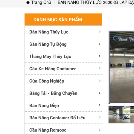
BÁO
THỊ
Trang Chủ
BÀN NÂNG THỦY LỰC 2000KG LẮP ĐẶT
NÂNG
GIÁ
TRƯỜNG
TỐT
BÀN
DANH MỤC SẢN PHẨM
NHẤT
NÂNG
Bàn Nâng Thủy Lực
THỊ
TỐT
Sàn Nâng Tự Động
TRƯỜNG
NHẤT
Thang Máy Thủy Lực
THỊ
Cầu Xe Nâng Container
TRƯỜNG
Cửa Công Nghiệp
Băng Tải - Băng Chuyền
Bàn Nâng Điện
Bàn Nâng Container Đổ Liệu
Cầu Nâng Romooc