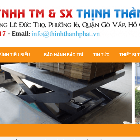
ÌNH TIÊU BIỂU
BẢO HÀNH BẢO TRÌ
TIN TỨC
THIẾT BỊ 