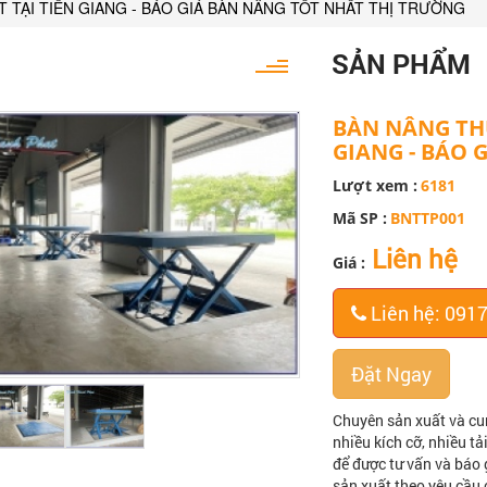
 TẠI TIỀN GIANG - BÁO GIÁ BÀN NÂNG TỐT NHẤT THỊ TRƯỜNG
SẢN PHẨM
BÀN NÂNG THỦ
GIANG - BÁO 
Lượt xem :
6181
Mã SP :
BNTTP001
Liên hệ
Giá :
Liên hệ: 091
Đặt Ngay
Chuyên sản xuất và cu
nhiều kích cỡ, nhiều t
để được tư vấn và báo 
sản xuất theo yêu cầu