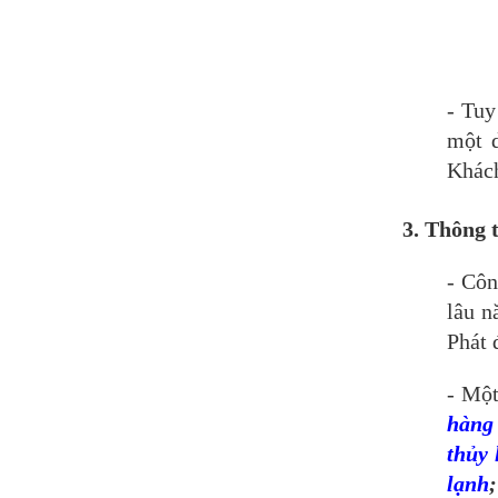
- Tuy
một d
Khách
3. Thông 
- Côn
lâu n
Phát 
- Một
hàng 
thủy 
lạnh
;