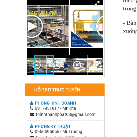
trong
- Bàn
xuống
HỖ TRỢ TRỰC TUYẾN
PHÒNG KINH DOANH
0917951917 - Mr Kha
thinhthanhphat68@gmail.com
PHÒNG KỸ THUẬT
0966596065 - Mr Trường