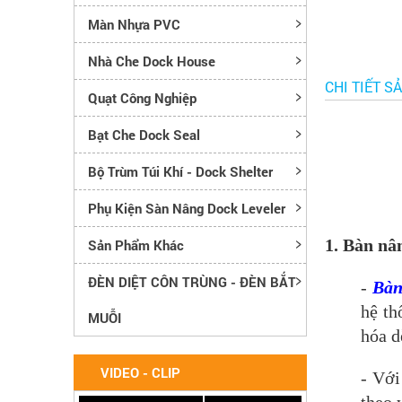
Màn Nhựa PVC
Nhà Che Dock House
CHI TIẾT S
Quạt Công Nghiệp
Bạt Che Dock Seal
Bộ Trùm Túi Khí - Dock Shelter
Phụ Kiện Sàn Nâng Dock Leveler
1. Bàn nân
Sản Phẩm Khác
ĐÈN DIỆT CÔN TRÙNG - ĐÈN BẮT
-
Bàn
hệ th
MUỖI
hóa d
VIDEO - CLIP
- Với
theo 