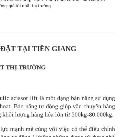
ởng, giá tốt nhất thị trường.
ĐẶT TẠI TIỀN GIANG
ẤT THỊ TRƯỜNG
lic scissor lift là một dạng bàn nâng sử dụng
 hoạt. Bàn nâng tự động giúp vận chuyển hàng
ng khối lượng hàng hóa lớn từ 500kg-80.000kg.
 lực mạnh mẽ cùng với việc có thể điều chỉnh
n nâng tự động ) không những được sử dụng phổ