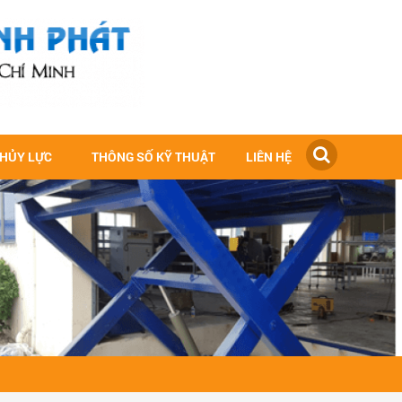
THỦY LỰC
THÔNG SỐ KỸ THUẬT
LIÊN HỆ