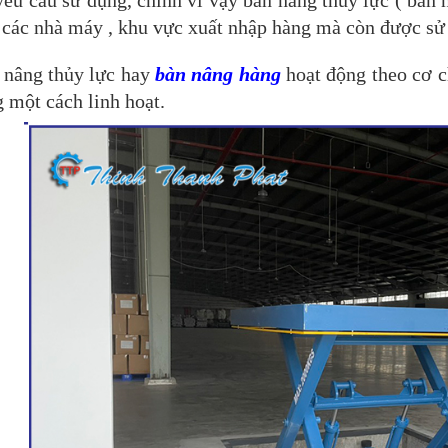
 các nhà máy , khu vực xuất nhập hàng mà còn được sử
 nâng thủy lực hay
bàn nâng hàng
hoạt động theo cơ c
 một cách linh hoạt.