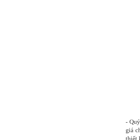
- Qu
giá c
thiết