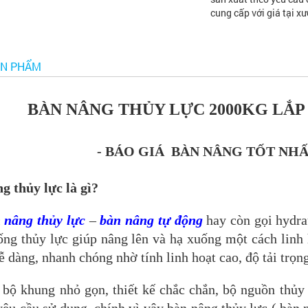
cung cấp với giá tại xư
ẢN PHẨM
BÀN NÂNG THỦY LỰC 2000KG LẮP 
- BÁO GIÁ BÀN NÂNG TỐT NH
g thủy lực là gì?
 nâng thủy lực
–
bàn nâng tự động
hay còn gọi hydrau
ống thủy lực giúp nâng lên và hạ xuống một cách linh
ễ dàng, nhanh chóng nhờ tính linh hoạt cao, độ tải trọ
 bộ khung nhỏ gọn, thiết kế chắc chắn, bộ nguồn thủy
yêu cầu sử dụng, chính vì vậy bàn nâng thủy lực ( bà