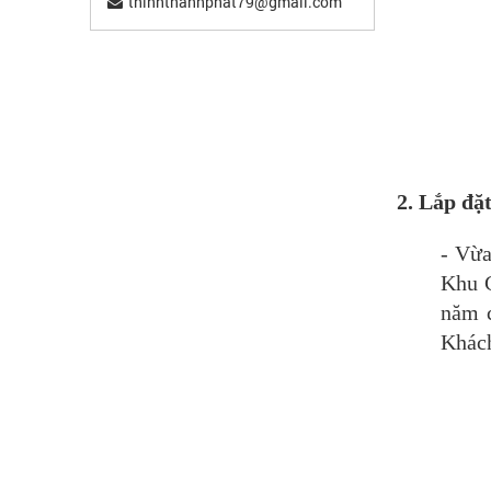
thinhthanhphat79@gmail.com
2. Lắp đặ
- Vừa
Khu C
năm c
Khách