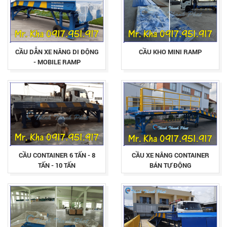
CẦU DẪN XE NÂNG DI ĐỘNG
CẦU KHO MINI RAMP
- MOBILE RAMP
CẦU CONTAINER 6 TẤN - 8
CẦU XE NÂNG CONTAINER
TẤN - 10 TẤN
BÁN TỰ ĐỘNG