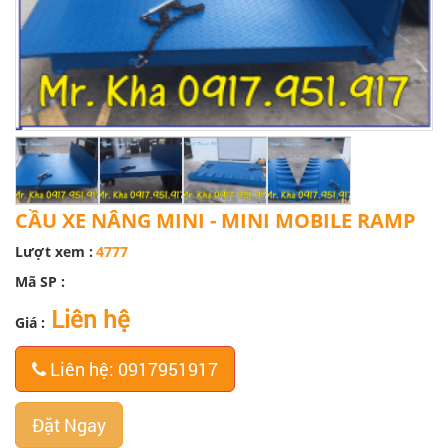
CẦU XE NÂNG MINI - MINI MOBILE RAMP
Lượt xem :
4777
Mã SP :
Liên hệ
Giá :
Liên hệ: 0917951917
Đặt Ngay