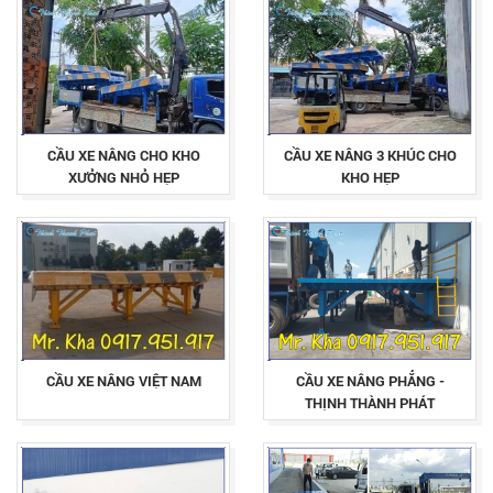
CẦU XE NÂNG CHO KHO
CẦU XE NÂNG 3 KHÚC CHO
XƯỞNG NHỎ HẸP
KHO HẸP
CẦU XE NÂNG VIỆT NAM
CẦU XE NÂNG PHẲNG -
THỊNH THÀNH PHÁT