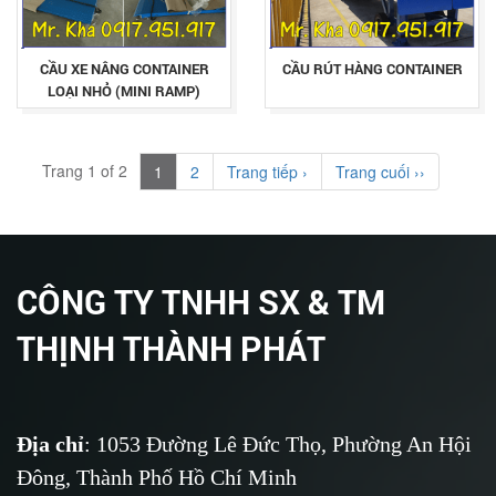
CẦU XE NÂNG CONTAINER
CẦU RÚT HÀNG CONTAINER
LOẠI NHỎ (MINI RAMP)
Trang 1 of 2
1
2
Trang tiếp ›
Trang cuối ››
CÔNG TY TNHH SX & TM
THỊNH THÀNH PHÁT
Địa chỉ
: 1053 Đường Lê Đức Thọ, Phường An Hội
Đông, Thành Phố Hồ Chí Minh