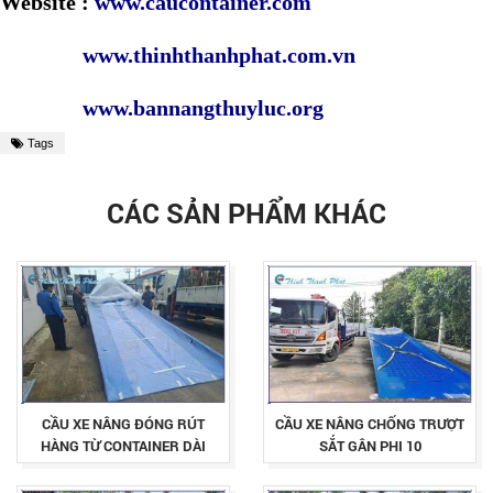
Website :
www.caucontainer.com
www.thinhthanhphat.com.vn
www.bannangthuyluc.org
Tags
CÁC SẢN PHẨM KHÁC
CẦU XE NÂNG ĐÓNG RÚT
CẦU XE NÂNG CHỐNG TRƯỢT
HÀNG TỪ CONTAINER DÀI
SẮT GÂN PHI 10
12.5M