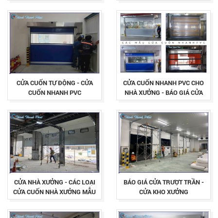
CHO NHÀ XƯỞNG
CỬA CUỐN TỰ ĐỘNG - CỬA
CỬA CUỐN NHANH PVC CHO
CUỐN NHANH PVC
NHÀ XƯỞNG - BÁO GIÁ CỬA
CUỐN NHANH PVC CẬP NHẬT
LIÊN TỤC
CỬA NHÀ XƯỞNG - CÁC LOẠI
BÁO GIÁ CỬA TRƯỢT TRẦN -
CỬA CUỐN NHÀ XƯỞNG MẪU
CỬA KHO XƯỞNG
MỚI NHẤT