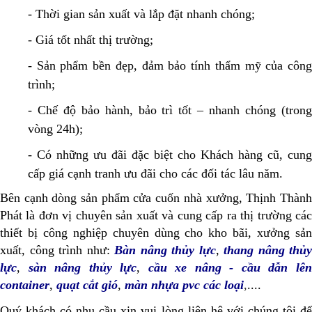
- Thời gian sản xuất và lắp đặt nhanh chóng;
- Giá tốt nhất thị trường;
- Sản phẩm bền đẹp, đảm bảo tính thẩm mỹ của công
trình;
- Chế độ bảo hành, bảo trì tốt – nhanh chóng (trong
vòng 24h);
- Có những ưu đãi đặc biệt cho Khách hàng cũ, cung
cấp giá cạnh tranh ưu đãi cho các đối tác lâu năm.
Bên cạnh dòng sản phẩm cửa cuốn nhà xưởng, Thịnh Thành
Phát là đơn vị chuyên sản xuất và cung cấp ra thị trường các
thiết bị công nghiệp chuyên dùng cho kho bãi, xưởng sản
xuất, công trình như:
Bàn nâng thủy lực
,
thang nâng thủy
lực
,
sàn nâng thủy lực
,
cầu xe nâng - cầu dẫn lê
container
,
quạt cắt gió
,
màn nhựa pvc các loại
,
....
Quý khách có nhu cầu xin vui lòng liên hệ với chúng tôi để