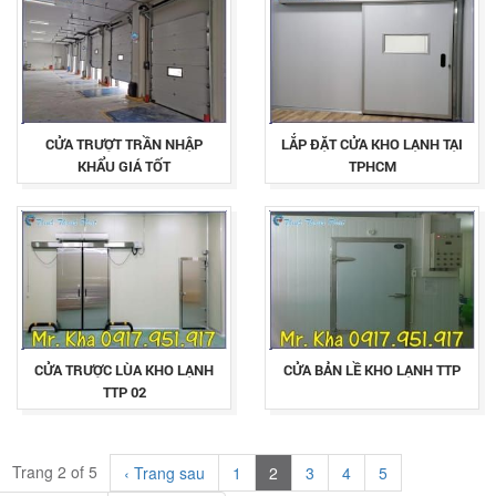
CỬA TRƯỢT TRẦN NHẬP
LẮP ĐẶT CỬA KHO LẠNH TẠI
KHẨU GIÁ TỐT
TPHCM
CỬA TRƯỢC LÙA KHO LẠNH
CỬA BẢN LỀ KHO LẠNH TTP
TTP 02
Trang 2 of 5
‹ Trang sau
1
2
3
4
5