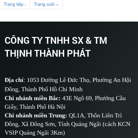
Trang tiếp ›
Trang cuối ››
CÔNG TY TNHH SX & TM
THỊNH THÀNH PHÁT
Địa chỉ
: 1053 Đường Lê Đức Thọ, Phường An Hội
Đông, Thành Phố Hồ Chí Minh
Chi nhánh miền Bắc:
43E Ngõ 69,
Phường
Cầu
Giấy, Thành Phố Hà Nội
Chi nhánh miền Trung:
QL1A, Thôn Liên Trì
Đông, Xã Đông Sơn, Tỉnh Quảng Ngãi (cách KCN
VSIP Quảng Ngãi 3Km)