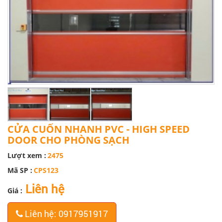
CỬA CUỐN NHANH PVC - HIGH SPEED
DOOR CHO PHÒNG SẠCH
Lượt xem :
2475
Mã SP :
CPS123
Liên hệ
Giá :
Liên hệ: 0917951917