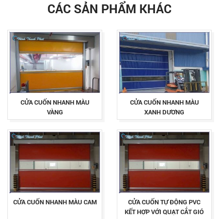
CÁC SẢN PHẨM KHÁC
CỬA CUỐN NHANH MÀU
CỬA CUỐN NHANH MÀU
VÀNG
XANH DƯƠNG
CỬA CUỐN NHANH MÀU CAM
CỬA CUỐN TỰ ĐỘNG PVC
KẾT HỢP VỚI QUẠT CẮT GIÓ