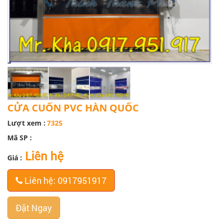
CỬA CUỐN PVC HÀN QUỐC
Lượt xem :
7325
Mã SP :
Liên hệ
Giá :
Liên hệ: 0917951917
Đặt Ngay