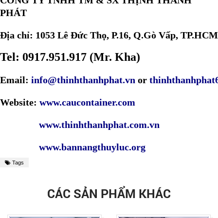
CÔNG TY TNHH TM & SX THỊNH THÀNH
PHÁT
Địa chỉ: 1053 Lê Đức Thọ, P.16, Q.Gò Vấp, TP.HCM
Tel: 0917.951.917 (Mr. Kha)
Email:
info@thinhthanhphat.vn
or
thinhthanhpha
Website:
www.caucontainer.com
www.thinhthanhphat.com.vn
www.bannangthuyluc.org
Tags
CÁC SẢN PHẨM KHÁC