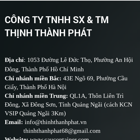
CÔNG TY TNHH SX & TM
THỊNH THÀNH PHÁT
Địa chỉ
: 1053 Đường Lê Đức Thọ, Phường An Hội
Đông, Thành Phố Hồ Chí Minh
Chi nhánh miền Bắc:
43E Ngõ 69,
Phường
Cầu
Giấy, Thành Phố Hà Nội
Chi nhánh miền Trung:
QL1A, Thôn Liên Trì
Đông, Xã Đông Sơn, Tỉnh Quảng Ngãi (cách KCN
VSIP Quảng Ngãi 3Km)
Email
:
info@thinhthanhphat.vn
thinhthanhphat68@gmail.com
Website
:
www.caucontainer.com