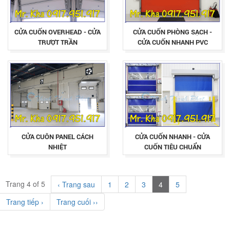
CỬA CUỐN OVERHEAD - CỬA
CỬA CUỐN PHÒNG SẠCH -
TRƯỢT TRẦN
CỬA CUỐN NHANH PVC
CỬA CUÔN PANEL CÁCH
CỬA CUỐN NHANH - CỬA
NHIỆT
CUỐN TIÊU CHUẨN
Trang 4 of 5
‹ Trang sau
1
2
3
4
5
Trang tiếp ›
Trang cuối ››