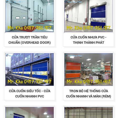
CỬA TRƯỢT TRẦN TIÊU
CỬA CUỐN NHỰA PVC -
CHUẨN (OVERHEAD DOOR)
THỊNH THÀNH PHÁT
CỬA CUỐN SIÊU TỐC - CỬA
TRỌN BỘ HỆ THỐNG CỬA
CUỐN NHANH PVC
CUỐN NHANH VÀ MÀN (RÈM)
NHỰA PVC TRONG SUỐT