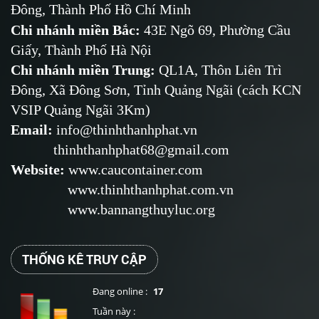
Đông, Thành Phố Hồ Chí Minh
Chi nhánh miền Bắc:
43E Ngõ 69,
Phường
Cầu
Giấy, Thành Phố Hà Nội
Chi nhánh miền Trung:
QL1A, Thôn Liên Trì
Đông, Xã Đông Sơn, Tỉnh Quảng Ngãi (cách KCN
VSIP Quảng Ngãi 3Km)
Email
:
info@thinhthanhphat.vn
thinhthanhphat68@gmail.com
Website
:
www.caucontainer.com
www.thinhthanhphat.com.vn
www.bannangthuyluc.org
THỐNG KÊ TRUY CẬP
Đang online :
17
Tuần này :