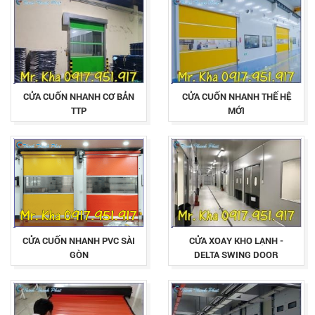
CỬA CUỐN NHANH CƠ BẢN
CỬA CUỐN NHANH THẾ HỆ
TTP
MỚI
CỬA CUỐN NHANH PVC SÀI
CỬA XOAY KHO LẠNH -
GÒN
DELTA SWING DOOR