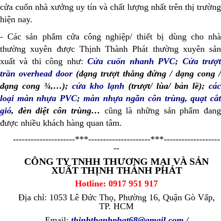
cửa cuốn nhà xưởng uy tín và chất lượng nhất trên thị trường
hiện nay.
- Các sản phẩm cửa công nghiệp/ thiết bị dùng cho nhà
thường xuyên được Thịnh Thành Phát thường xuyên sản
xuất và thi công như:
Cửa cuốn nhanh PVC
;
Cửa trượ
trần overhead door
(dạng trượt thẳng đứng / dạng cong 
dạng cong ¾,…);
cửa kho lạnh
(trượt/ lùa/ bản lề);
các
loại màn nhựa PVC
;
màn nhựa ngăn côn trùng
,
quạt cắ
gió
, đèn diệt côn trùng…
cũng là những sản phẩm đan
được nhiều khách hàng quan tâm.
---------------------***---------------------***-------------------
--
CÔNG TY TNHH THƯƠNG MẠI VÀ SẢN
XUẤT THỊNH THÀNH PHÁT
Hotline: 0917 951 917
Địa chỉ: 1053 Lê Đức Thọ, Phường 16, Quận Gò Vấp,
TP. HCM
Email:
thinhthanhphat68@gmail.com
/