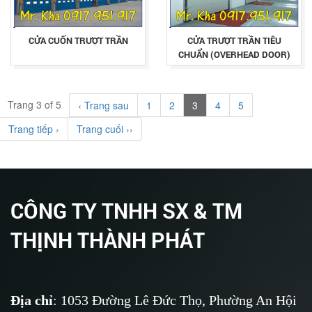
CỬA CUỐN TRƯỢT TRẦN
CỬA TRƯỢT TRẦN TIÊU
CHUẨN (OVERHEAD DOOR)
Trang 3 of 5
‹ Trang sau
1
2
3
4
5
Trang tiếp ›
Trang cuối ››
CÔNG TY TNHH SX & TM
THỊNH THÀNH PHÁT
Địa chỉ
: 1053 Đường Lê Đức Thọ, Phường An Hội