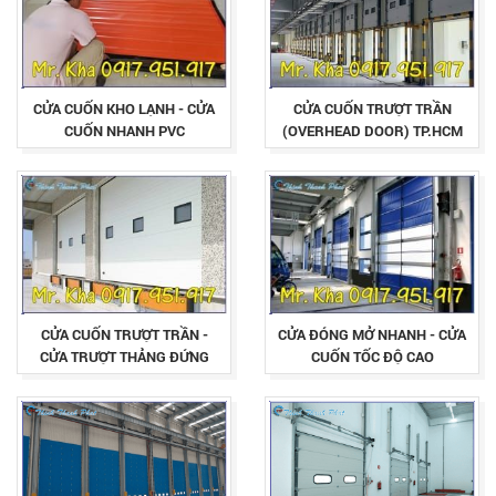
CỬA CUỐN KHO LẠNH - CỬA
CỬA CUỐN TRƯỢT TRẦN
CUỐN NHANH PVC
(OVERHEAD DOOR) TP.HCM
CỬA CUỐN TRƯỢT TRẦN -
CỬA ĐÓNG MỞ NHANH - CỬA
CỬA TRƯỢT THẢNG ĐỨNG
CUỐN TỐC ĐỘ CAO