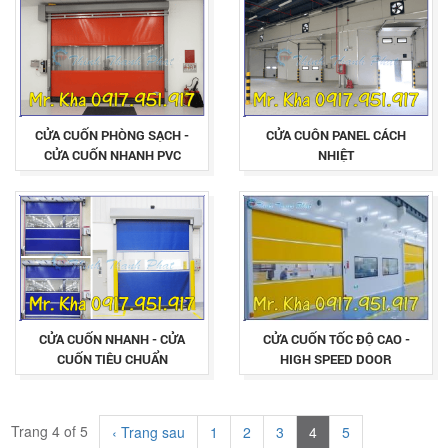
CỬA CUỐN PHÒNG SẠCH -
CỬA CUÔN PANEL CÁCH
CỬA CUỐN NHANH PVC
NHIỆT
CỬA CUỐN NHANH - CỬA
CỬA CUỐN TỐC ĐỘ CAO -
CUỐN TIÊU CHUẨN
HIGH SPEED DOOR
Trang 4 of 5
‹ Trang sau
1
2
3
4
5