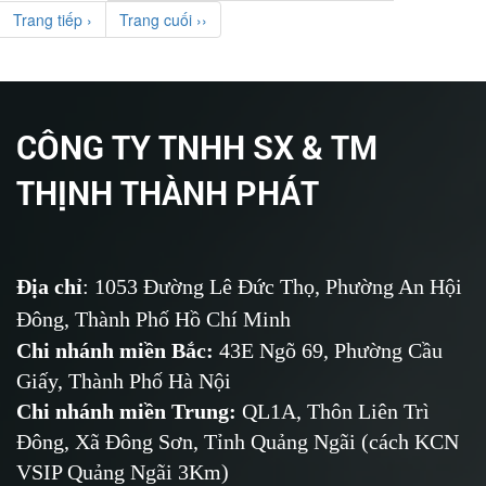
Trang tiếp ›
Trang cuối ››
CÔNG TY TNHH SX & TM
THỊNH THÀNH PHÁT
Địa chỉ
: 1053 Đường Lê Đức Thọ, Phường An Hội
Đông, Thành Phố Hồ Chí Minh
Chi nhánh miền Bắc:
43E Ngõ 69,
Phường
Cầu
Giấy, Thành Phố Hà Nội
Chi nhánh miền Trung:
QL1A, Thôn Liên Trì
Đông, Xã Đông Sơn, Tỉnh Quảng Ngãi (cách KCN
VSIP Quảng Ngãi 3Km)