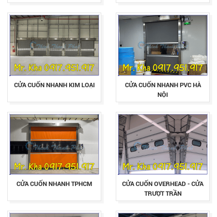
NHỰA PVC TRONG SUỐT
CỬA CUỐN NHANH KIM LOẠI
CỬA CUỐN NHANH PVC HÀ
NỘI
CỬA CUỐN NHANH TPHCM
CỬA CUỐN OVERHEAD - CỬA
TRƯỢT TRẦN