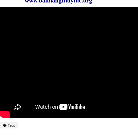
www.bannangthuyluc.org
Tags