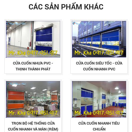
CÁC SẢN PHẨM KHÁC
CỬA CUỐN NHỰA PVC -
CỬA CUỐN SIÊU TỐC - CỬA
THỊNH THÀNH PHÁT
CUỐN NHANH PVC
TRỌN BỘ HỆ THỐNG CỬA
CỬA CUỐN NHANH TIÊU
CUỐN NHANH VÀ MÀN (RÈM)
CHUẨN