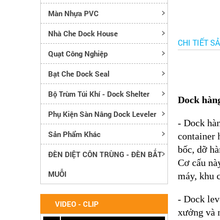
Màn Nhựa PVC
Nhà Che Dock House
CHI TIẾT S
Quạt Công Nghiệp
Bạt Che Dock Seal
Bộ Trùm Túi Khí - Dock Shelter
Dock hàng
Phụ Kiện Sàn Nâng Dock Leveler
- Dock hàn
Sản Phẩm Khác
container 
bốc, dỡ hà
ĐÈN DIỆT CÔN TRÙNG - ĐÈN BẮT
Cơ cấu này
MUỖI
máy, khu c
- Dock lev
VIDEO - CLIP
xưởng và n