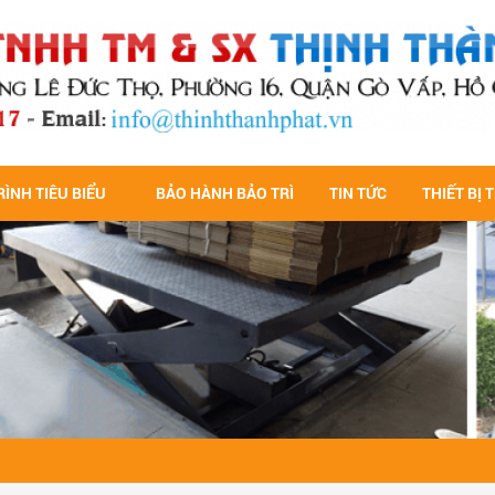
ÌNH TIÊU BIỂU
BẢO HÀNH BẢO TRÌ
TIN TỨC
THIẾT BỊ 