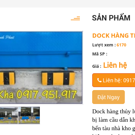
SẢN PHẨM
DOCK HÀNG T
Lượt xem :
6170
Mã SP :
Liên hệ
Giá :
Liên hệ: 091
Đặt Ngay
Dock hàng thủy lự
bị làm cầu dẫn k
bến tàu nhà kho g