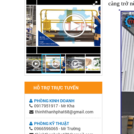
càng trở n
HỖ TRỢ TRỰC TUYẾN
PHÒNG KINH DOANH
0917951917 - Mr Kha
thinhthanhphat68@gmail.com
PHÒNG KỸ THUẬT
0966596065 - Mr Trường