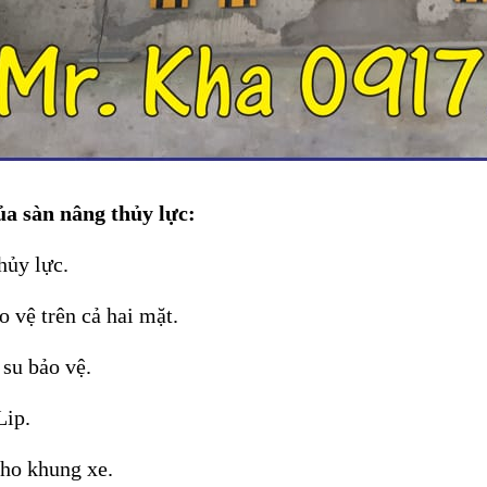
ủa sàn nâng thủy lực:
thủy lực.
o vệ trên cả hai mặt.
su bảo vệ.
Lip.
cho khung xe.