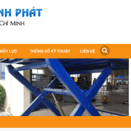
THỦY LỰC
THÔNG SỐ KỸ THUẬT
LIÊN HỆ