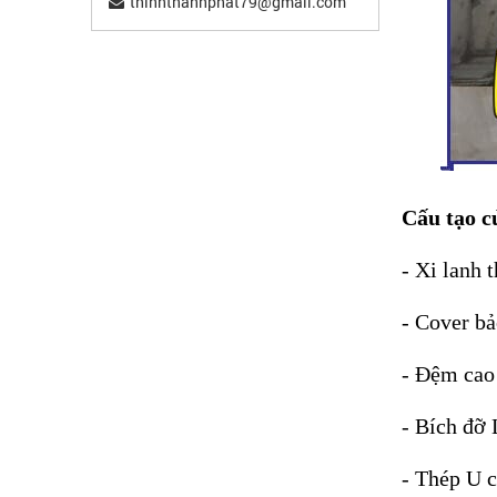
thinhthanhphat79@gmail.com
Cấu tạo c
- Xi lanh 
- Cover bả
- Đệm cao 
- Bích đỡ 
- Thép U 