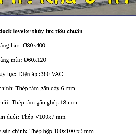
dock leveler thủy lực tiêu chuẩn
 nâng bàn: Ø80x400
 nâng mũi: Ø60x120
hủy lực: Điện áp :380 VAC
 chính: Thép tấm gân dày 6 mm
 mũi: Thép tấm gân ghép 18 mm
ầm đuôi: Thép V100x7 mm
ỡ sàn chính: Thép hộp 100x100 x3 mm