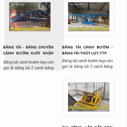
hóa, trang thiết bị lên cao
nâng được thiết kế đa dạng
tại nhà máy, kho bãi, công
với nhiều loại tải trọng,
trình xây dựng,...
chiều cao nâng để phù hợp
với nhiều mục đích sử dụng
khác nhau.
BĂNG TẢI - BĂNG CHUYỀN
BĂNG TẢI CÁNH BƯỚM -
CÁNH BƯỚM XUẤT NHẬP
BĂNG TẢI THỦY LỰC TTP
HÀNG THỊNH THÀNH PHÁT
Băng tải cánh bướm hay còn
Băng tải cánh bướm hay còn
01
gọi là băng tải 2 cánh băng
gọi là băng tải 2 cánh băng
với 2 cánh có thể nâng lên
với 2 cánh có thể nâng lên
hạ xuống một cách dễ dàng
hạ xuống từ mặt đất lên vị
nhờ vào hệ thống thủy lực
trí cao.