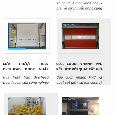
Thủy lực là môn khoa học lý
giải về sự chuyển động cũng
như vận chuyển lực của một
chất lỏng tồn tại trong môi
trường giới hạn nào đó. Cụ
thể, trong môi trường thủy
lực, chất lỏng sẽ được truyền
tải nhờ lực đẩy tác dụng lên
chất lỏng.
CỬA TRƯỢT TRẦN
CỬA CUỐN NHANH PVC
OVERHEAD DOOR NHẬP
KẾT HỢP VỚI QUẠT CẮT GIÓ
KHẨU CHO NHÀ XƯỞNG
- GIẢI PHÁP TỐI ƯU CHO
Cửa trượt trần Overhead
Cửa cuốn nhanh PVC và
TẠI BÌNH DƯƠNG
PHÒNG SẠCH KHO LẠNH
Door là loại cửa công nghiệp
quạt cắt gió - sự lựa chọn lý
chuyên dùng cho nhà kho,
tưởng cho kho lạnh, phòng
xưởng sản xuất. Liên hệ
sạch, nhà máy sản xuất thực
Thịnh Thành Phát qua
phẩm, dược phẩm, điện tử,
Hotline: 0917 951 917 để
siêu thị,..., giúp tối ưu hóa
được tư vấn và báo giá sản
vận hành và giảm chi phí
phẩm.
lâu dài. Liên hệ Thịnh Thành