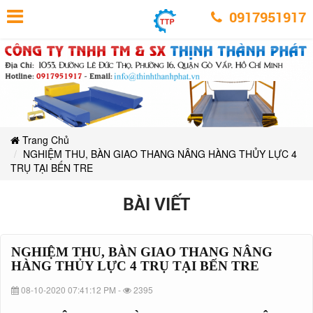
NGHIỆM
NGHIỆM
NGHIỆM
NGHIỆM
NGHIỆM
NGHIỆM
THU,
0917951917
THU,
THU,
THU,
BÀN
BÀN
THU,
THU,
BÀN
GIAO
GIAO
BÀN
THANG
GIAO
THANG
BÀN
NÂNG
BÀN
THANG
NÂNG
GIAO
HÀNG
HÀNG
THỦY
NÂNG
GIAO
THANG
THỦY
LỰC
HÀNG
GIAO
4
LỰC
NÂNG
THANG
TRỤ
THỦY
4
TẠI
TRỤ
LỰC
THANG
HÀNG
BẾN
NÂNG
TẠI
4
TRE
THỦY
BẾN
TRỤ
NÂNG
Trang Chủ
TRE
HÀNG
LỰC
TẠI
NGHIỆM THU, BÀN GIAO THANG NÂNG HÀNG THỦY LỰC 4
BẾN
THỦY
HÀNG
4
TRỤ TẠI BẾN TRE
TRE
TRỤ
LỰC
THỦY
BÀI VIẾT
TẠI
4
LỰC
BẾN
TRỤ
TRE
4
NGHIỆM THU, BÀN GIAO THANG NÂNG
TẠI
HÀNG THỦY LỰC 4 TRỤ TẠI BẾN TRE
TRỤ
BẾN
08-10-2020 07:41:12 PM -
2395
TRE