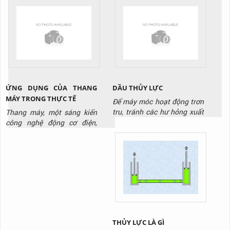
trong một khoảng thời gian
động tròn của động cơ
nhất định. Để cung cấp điện
thành chuyển động thẳng
cho cửa cuốn vận hành ổn
đứng của thân cửa. Điều
định không ngắt quãng. Đặc
khác biệt ở đây là nó hoạt
biệt trong trường...
động với tốc độ siêu nhanh.
Và được sử dụng tại các
công...
ỨNG DỤNG CỦA THANG
DẦU THỦY LỰC
MÁY TRONG THỰC TẾ
Để máy móc hoạt động trơn
tru, tránh các hư hỏng xuất
Thang máy, một sáng kiến
hiện cần có, cần có dầu thủy
công nghệ động cơ điện,
lực. Đây là loại dầu chuyên
không chỉ là một phần quan
dụng thường thấy tại kho
trọng trong các tòa nhà cao
xưởng, cơ sở sản xuất. Tuy
tầng mà còn là biểu tượng
nhiên không phải loại dầu
của sự thuận tiện và hiện
nào cũng phù hợp với thiết
đại trong cuộc sống hàng
bị của bạn
ngày. Bài viết này sẽ đưa ra
những ứng dụng của thang
máy trong thực tế, làm thế
nào chúng...
THỦY LỰC LÀ GÌ