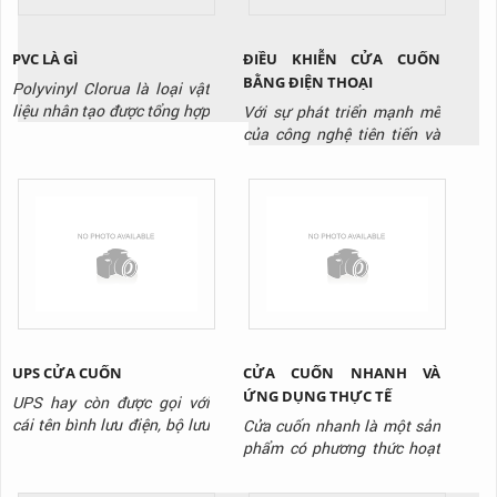
răng...
dụng cầu dẫn...
ĐIỀU KHIỄN CỬA CUỐN
PVC LÀ GÌ
BẰNG ĐIỆN THOẠI
Polyvinyl Clorua là loại vật
liệu nhân tạo được tổng hợp
Với sự phát triển mạnh mẽ
sớm nhất và mở ra một sự
của công nghệ tiên tiến và
tiện lợi lớn lao trong sinh
hiện đại. Là sự ra đời của
hoạt và sản xuất cho nhân
các sản phẩm mang tính đột
loại khi độ bền cao và giá
phá công nghệ cao. Công
thành của nó giúp ích rất
nghệ đơn giản lỗi thời dần
nhiều. Bước đầu khi được
được thay thế bằng các
khám phá ra, PVC có rất
công nghệ thông minh.
nhiều nhược điểm như
Trong đó phải kể tới công
cứng,...
nghệ điều khiển cửa cuốn
bằng...
UPS CỬA CUỐN
CỬA CUỐN NHANH VÀ
ỨNG DỤNG THỰC TẾ
UPS hay còn được gọi với
cái tên bình lưu điện, bộ lưu
Cửa cuốn nhanh là một sản
điện hay hộp tích điện cửa
phẩm có phương thức hoạt
cuốn. Là thiết bị có vai trò
động giống như các loại cửa
lưu giữ và phát điện năng
cuốn khác. Biển chuyển