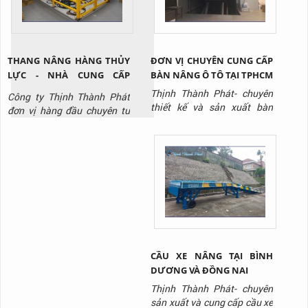
Phát - Hotline: 0917 951
917 để được tư vấn và báo
gi...
THANG NÂNG HÀNG THỦY
ĐƠN VỊ CHUYÊN CUNG CẤP
LỰC - NHÀ CUNG CẤP
BÀN NÂNG Ô TÔ TẠI TPHCM
THANG NÂNG THỦY LỰC
Thịnh Thành Phát- chuyên
Công ty Thịnh Thành Phát
CHẤT LƯỢNG
thiết kế và sản xuất bàn
đơn vị hàng đầu chuyên tư
nâng thủy lực tại TPHCM với
vấn, thiết kế, sản xuất, thi
giá tốt nhất thị trường, liên
công lắp đặt thang nâng
hệ ngay Hotline: 0917 951
thủy lực / thang nâng hàng
917 để được tư vấn và báo
chất lượng uy tín nhất hiên
giá.
nay, liên hệ Hotline: 0917
951 917 để được tư vấn và
báo giá sản phẩm.
CẦU XE NÂNG TẠI BÌNH
DƯƠNG VÀ ĐỒNG NAI
Thịnh Thành Phát- chuyên
sản xuất và cung cấp cầu xe