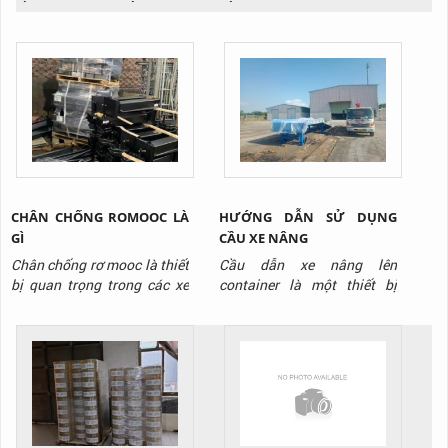
CHÂN CHỐNG ROMOOC LÀ
HƯỚNG DẪN SỬ DỤNG
GÌ
CẦU XE NÂNG
Chân chống rơ mooc là thiết
Cầu dẫn xe nâng lên
bị quan trọng trong các xe
container là một thiết bị
sơ mi romooc, nó sử dụng để
được sử dụng ngày càng
nâng đỡ cho thùng xe và
phổ biến ở nhiều kho xưởng.
làm thiết bị nâng đỡ cho quá
Thiết bị có cách sử dụng rất
trình chuyển đổi đầu xe, trao
đơn giản, tuy nhiên không
đổi vận hành, trao đổi hàng
phải ai cũng biết cách sử
hóa hay là bảo trì bảo
dụng đúng để đảm bảo an
dưỡng. Nó hoạt động bởi
toàn. Hôm nay, TTP sẽ
chơ chế nâng hạ bởi bánh
hướng dẫn các bạn cách sử