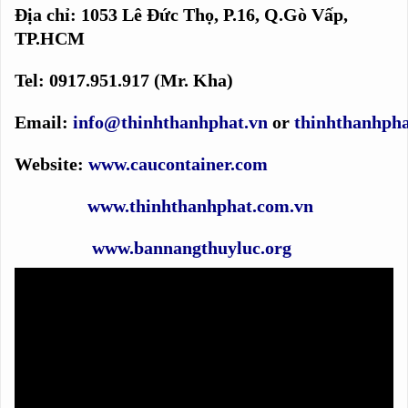
Địa chỉ: 1053 Lê Đức Thọ, P.16, Q.Gò Vấp,
TP.HCM
Tel: 0917.951.917 (Mr. Kha)
Email:
info@thinhthanhphat.vn
or
thinhthanhph
Website:
www.caucontainer.com
www.thinhthanhphat.com.vn
www.bannangthuyluc.org