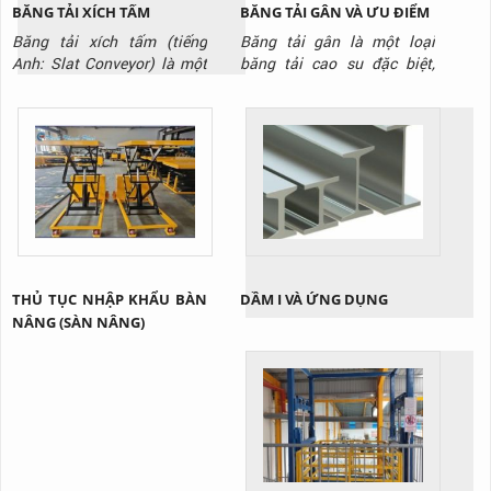
BĂNG TẢI XÍCH TẤM
BĂNG TẢI GÂN VÀ ƯU ĐIỂM
Băng tải xích tấm (tiếng
Băng tải gân là một loại
Anh: Slat Conveyor) là một
băng tải cao su đặc biệt,
hệ thống băng tải sử dụng
được thiết kế với các gờ nổi
các tấm panel (tấm ván) kim
(gân) trên bề mặt. Các gân
loại hoặc nhựa cứng được
này có thể có nhiều hình
gắn kết chặt chẽ với nhau
dạng khác nhau, như hình
trên một hệ thống xích. Các
chữ V, chữ T, hoặc gai, được
tấm này tạo thành một bề
đúc liền với thân băng tải.
mặt vận chuyển phẳng và
Mục đích chính của những
cứng cáp, khác biệt hoàn
gân này là tạo ra ma sát...
toàn so...
THỦ TỤC NHẬP KHẨU BÀN
DẦM I VÀ ỨNG DỤNG
NÂNG (SÀN NÂNG)