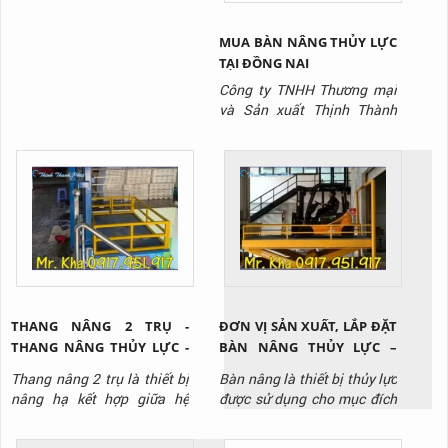
MUA BÀN NÂNG THỦY LỰC
TẠI ĐỒNG NAI
Công ty TNHH Thương mại
và Sản xuất Thịnh Thành
Phát là công ty chuyên sản
xuất dòng sản phẩm bàn
nâng thủy lực chất lượng
nhất trên thị trường hiện
nay.
THANG NÂNG 2 TRỤ -
ĐƠN VỊ SẢN XUẤT, LẮP ĐẶT
THANG NÂNG THỦY LỰC -
BÀN NÂNG THỦY LỰC –
THANG NÂNG CÔNG
BÀN NÂNG HÀNG VIỆT
Thang nâng 2 trụ là thiết bị
Bàn nâng là thiết bị thủy lực
NGHIỆP
NAM
nâng hạ kết hợp giữa hệ
được sử dụng cho mục đích
thống thủy lực và hệ thống
nâng hạ hàng hóa tại các
cáp kéo để nâng hạ hàng
nhà kho, phân xưởng. Bàn