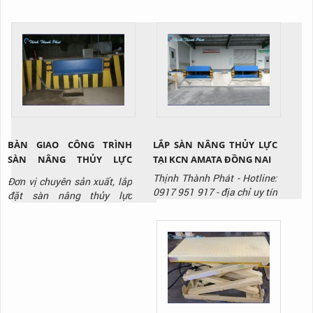
nâng/ cầu lên container với
giá tốt nhất thị trường, liên
hệ ngay Hotline: 0917 951
917 để được tư vấn và báo
giá sản phẩm.
BÀN GIAO CÔNG TRÌNH
LẮP SÀN NÂNG THỦY LỰC
SÀN NÂNG THỦY LỰC
TẠI KCN AMATA ĐỒNG NAI
HYDRAULIC DOCK LEVELER
Thịnh Thành Phát - Hotline:
Đơn vị chuyên sản xuất, lắp
TẠI KCN BIÊN HÒA ĐỒNG
0917 951 917 - địa chỉ uy tín
đặt sàn nâng thủy lực
NAI
chuyên sản xuất và lắp đặt
/Hydraulic Dock Leveler ,
sàn nâng thủy lưc.
liên hệ ngay với Thịnh
Thành Phát qua Hotline:
0917 951 917