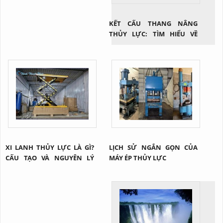
KẾT CẤU THANG NÂNG
THỦY LỰC: TÌM HIỂU VỀ
CÔNG NGHỆ NÂNG HẠ HIỆU
QUẢ TRONG NGÀNH CÔNG
NGHIỆP
XI LANH THỦY LỰC LÀ GÌ?
LỊCH SỬ NGẮN GỌN CỦA
CẤU TẠO VÀ NGUYÊN LÝ
MÁY ÉP THỦY LỰC
CỦA 1 XI LANH THỦY LỰC