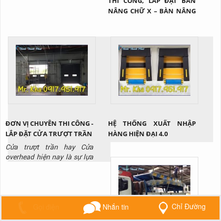
THI CÔNG, LẮP ĐẶT BÀN
NÂNG CHỮ X – BÀN NÂNG
HÀNG TẠI Q2 TP.HCM
ĐƠN VỊ CHUYÊN THI CÔNG -
HỆ THỐNG XUẤT NHẬP
LẮP ĐẶT CỬA TRƯỢT TRẦN
HÀNG HIỆN ĐẠI 4.0
Cửa trượt trần hay Cửa
overhead hiện nay là sự lựa
chọn hoàn hảo cho các nhà
kho xuất nhập hàng hóa hay
những công trình có trần
thấp. Vậy cụ thể sản phẩm
này là gì? Tại sao lại được
Chỉ Đường
Gọi điện
Nhắn tin
ứng dụng rộng rãi như vậy?