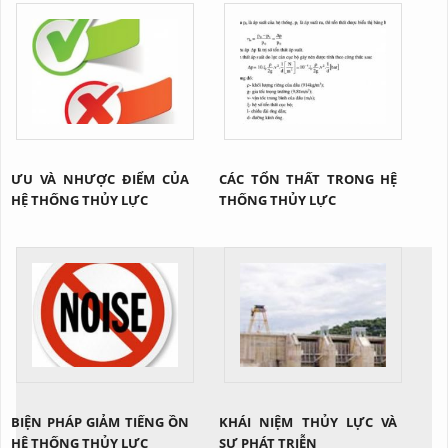
ƯU VÀ NHƯỢC ĐIỂM CỦA
CÁC TỔN THẤT TRONG HỆ
HỆ THỐNG THỦY LỰC
THỐNG THỦY LỰC
BIỆN PHÁP GIẢM TIẾNG ỒN
KHÁI NIỆM THỦY LỰC VÀ
HỆ THỐNG THỦY LỰC
SỰ PHÁT TRIỄN