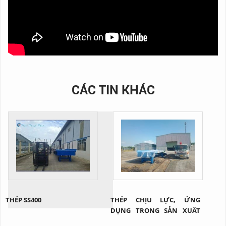
CÁC TIN KHÁC
THÉP SS400
THÉP CHỊU LỰC, ỨNG
DỤNG TRONG SẢN XUẤT
CẦU XE NÂNG