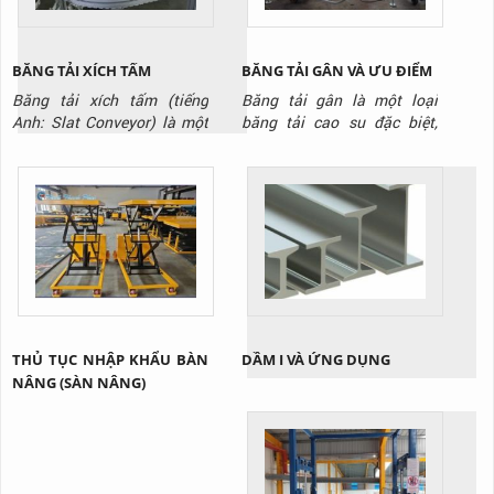
BĂNG TẢI XÍCH TẤM
BĂNG TẢI GÂN VÀ ƯU ĐIỂM
Băng tải xích tấm (tiếng
Băng tải gân là một loại
Anh: Slat Conveyor) là một
băng tải cao su đặc biệt,
hệ thống băng tải sử dụng
được thiết kế với các gờ nổi
các tấm panel (tấm ván) kim
(gân) trên bề mặt. Các gân
loại hoặc nhựa cứng được
này có thể có nhiều hình
gắn kết chặt chẽ với nhau
dạng khác nhau, như hình
trên một hệ thống xích. Các
chữ V, chữ T, hoặc gai, được
tấm này tạo thành một bề
đúc liền với thân băng tải.
mặt vận chuyển phẳng và
Mục đích chính của những
cứng cáp, khác biệt hoàn
gân này là tạo ra ma sát...
toàn so...
THỦ TỤC NHẬP KHẨU BÀN
DẦM I VÀ ỨNG DỤNG
NÂNG (SÀN NÂNG)