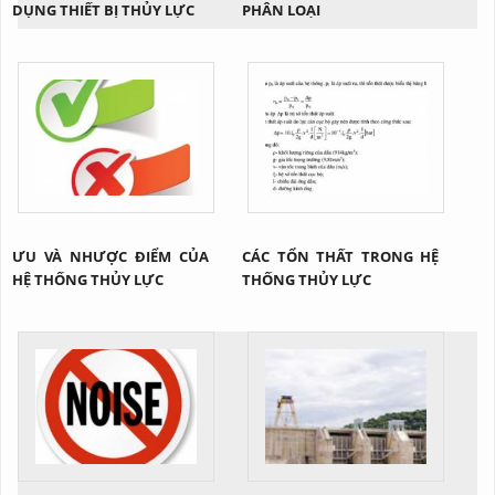
DỤNG THIẾT BỊ THỦY LỰC
PHÂN LOẠI
ƯU VÀ NHƯỢC ĐIỂM CỦA
CÁC TỔN THẤT TRONG HỆ
HỆ THỐNG THỦY LỰC
THỐNG THỦY LỰC