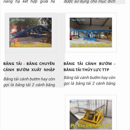
nâng hạ kết hợp giữa hệ
được sử dụng cho mục đích
thống thủy lực và hệ thống
nâng hạ hàng hóa tại các
cáp kéo để nâng hạ hàng
nhà kho, phân xưởng. Bàn
hóa, trang thiết bị lên cao
nâng được thiết kế đa dạng
tại nhà máy, kho bãi, công
với nhiều loại tải trọng,
trình xây dựng,...
chiều cao nâng để phù hợp
với nhiều mục đích sử dụng
khác nhau.
BĂNG TẢI - BĂNG CHUYỀN
BĂNG TẢI CÁNH BƯỚM -
CÁNH BƯỚM XUẤT NHẬP
BĂNG TẢI THỦY LỰC TTP
HÀNG THỊNH THÀNH PHÁT
Băng tải cánh bướm hay còn
Băng tải cánh bướm hay còn
01
gọi là băng tải 2 cánh băng
gọi là băng tải 2 cánh băng
với 2 cánh có thể nâng lên
với 2 cánh có thể nâng lên
hạ xuống một cách dễ dàng
hạ xuống từ mặt đất lên vị
nhờ vào hệ thống thủy lực
trí cao.