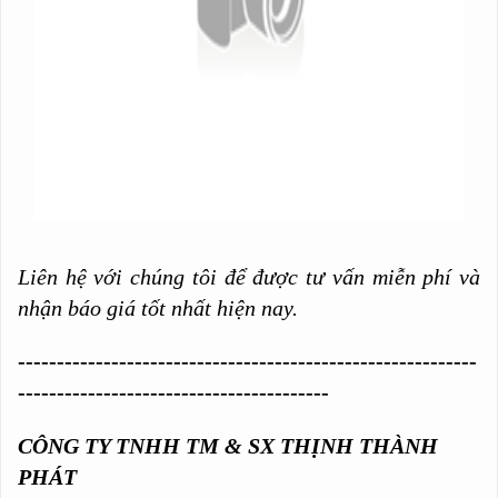
Liên hệ với chúng tôi để được tư vấn miễn phí và
nhận báo giá tốt nhất hiện nay.
-----------------------------------------------------------
----------------------------------------
CÔNG TY TNHH TM & SX THỊNH THÀNH
PHÁT