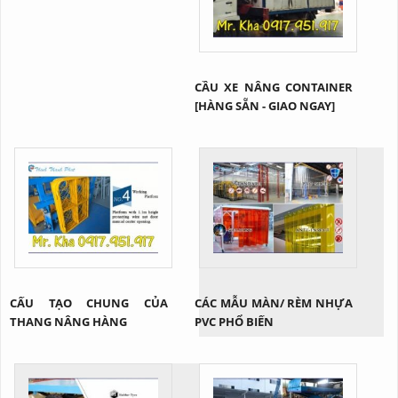
thấp. Vậy cụ thể sản phẩm
này là gì? Tại sao lại được
ứng dụng rộng rãi như vậy?
Cùng Thịnh Thành Phát tìm
hiểu qua bài viết này nhé!
CẦU XE NÂNG CONTAINER
[HÀNG SẴN - GIAO NGAY]
CẤU TẠO CHUNG CỦA
CÁC MẪU MÀN/ RÈM NHỰA
THANG NÂNG HÀNG
PVC PHỔ BIẾN