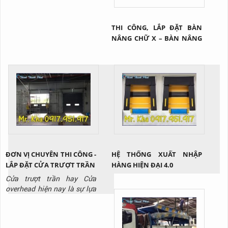
THI CÔNG, LẮP ĐẶT BÀN
NÂNG CHỮ X – BÀN NÂNG
HÀNG TẠI Q2 TP.HCM
ĐƠN VỊ CHUYÊN THI CÔNG -
HỆ THỐNG XUẤT NHẬP
LẮP ĐẶT CỬA TRƯỢT TRẦN
HÀNG HIỆN ĐẠI 4.0
Cửa trượt trần hay Cửa
overhead hiện nay là sự lựa
chọn hoàn hảo cho các nhà
kho xuất nhập hàng hóa hay
những công trình có trần