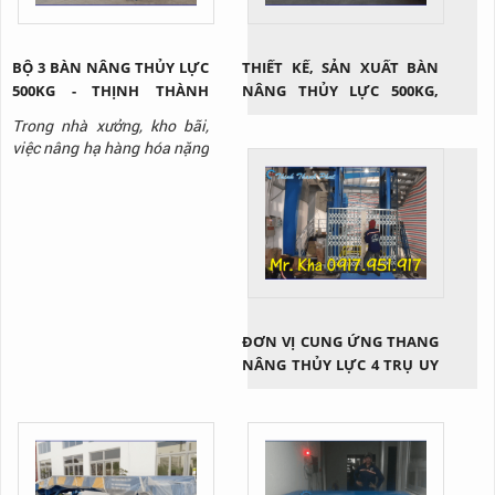
BỘ 3 BÀN NÂNG THỦY LỰC
THIẾT KẾ, SẢN XUẤT BÀN
500KG - THỊNH THÀNH
NÂNG THỦY LỰC 500KG,
PHÁT
1000KG, 2000KG, 3000KG
Trong nhà xưởng, kho bãi,
việc nâng hạ hàng hóa nặng
thường xuyên diễn ra và
không phải loại hàng hóa
nào cũng có thể di chuyển
bằng sức người. Lúc này, sử
dụng bàn nâng thủy lực nói
chung và loại bàn nâng thủy
lực 500kg nói riêng là giải
pháp cứu cánh. Vậy thiết bị
ĐƠN VỊ CUNG ỨNG THANG
này...
NÂNG THỦY LỰC 4 TRỤ UY
TÍN