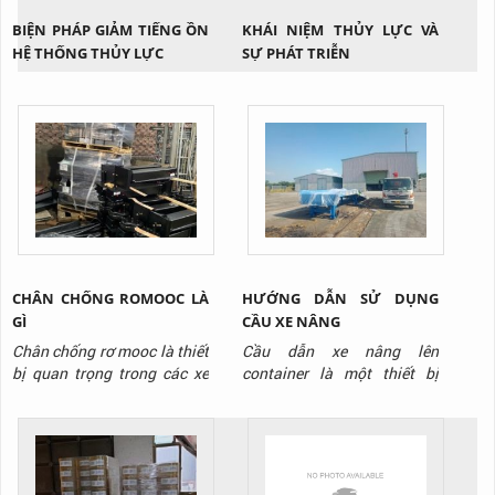
BIỆN PHÁP GIẢM TIẾNG ỒN
KHÁI NIỆM THỦY LỰC VÀ
HỆ THỐNG THỦY LỰC
SỰ PHÁT TRIỄN
CHÂN CHỐNG ROMOOC LÀ
HƯỚNG DẪN SỬ DỤNG
GÌ
CẦU XE NÂNG
Chân chống rơ mooc là thiết
Cầu dẫn xe nâng lên
bị quan trọng trong các xe
container là một thiết bị
sơ mi romooc, nó sử dụng để
được sử dụng ngày càng
nâng đỡ cho thùng xe và
phổ biến ở nhiều kho xưởng.
làm thiết bị nâng đỡ cho quá
Thiết bị có cách sử dụng rất
trình chuyển đổi đầu xe, trao
đơn giản, tuy nhiên không
đổi vận hành, trao đổi hàng
phải ai cũng biết cách sử