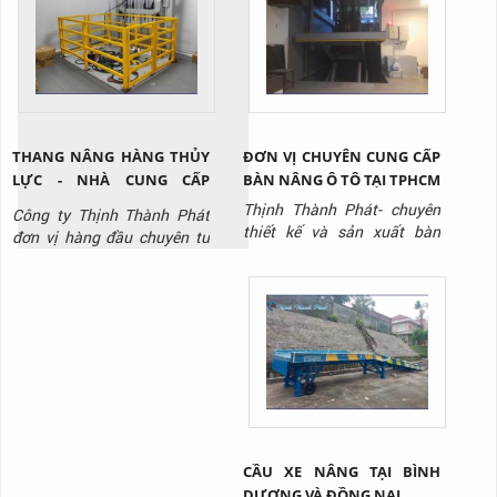
Hotline: 0917 951 917 để
siêu thị,..., giúp tối ưu hóa
được tư vấn và báo giá sản
vận hành và giảm chi phí
phẩm.
lâu dài. Liên hệ Thịnh Thành
Phát - Hotline: 0917 951
917 để được tư vấn và báo
gi...
THANG NÂNG HÀNG THỦY
ĐƠN VỊ CHUYÊN CUNG CẤP
LỰC - NHÀ CUNG CẤP
BÀN NÂNG Ô TÔ TẠI TPHCM
THANG NÂNG THỦY LỰC
Thịnh Thành Phát- chuyên
Công ty Thịnh Thành Phát
CHẤT LƯỢNG
thiết kế và sản xuất bàn
đơn vị hàng đầu chuyên tư
nâng thủy lực tại TPHCM với
vấn, thiết kế, sản xuất, thi
giá tốt nhất thị trường, liên
công lắp đặt thang nâng
hệ ngay Hotline: 0917 951
thủy lực / thang nâng hàng
917 để được tư vấn và báo
chất lượng uy tín nhất hiên
giá.
nay, liên hệ Hotline: 0917
951 917 để được tư vấn và
báo giá sản phẩm.
CẦU XE NÂNG TẠI BÌNH
DƯƠNG VÀ ĐỒNG NAI