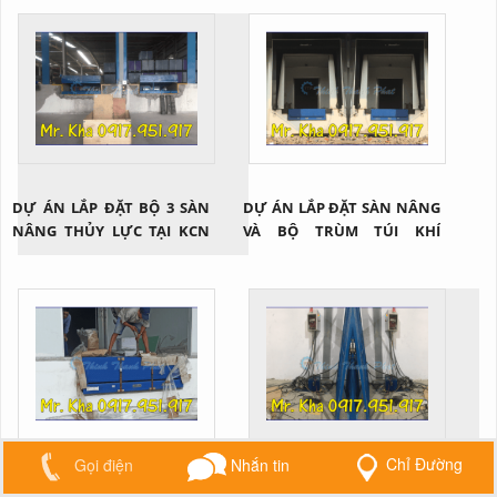
DỰ ÁN LẮP ĐẶT BỘ 3 SÀN
DỰ ÁN LẮP ĐẶT SÀN NÂNG
NÂNG THỦY LỰC TẠI KCN
VÀ BỘ TRÙM TÚI KHÍ
ĐỒNG NAI
DOORHAN
Chỉ Đường
Gọi điện
Nhắn tin
LẮP ĐẶT SÀN NÂNG THỦY
LẮP ĐẶT THANG NÂNG