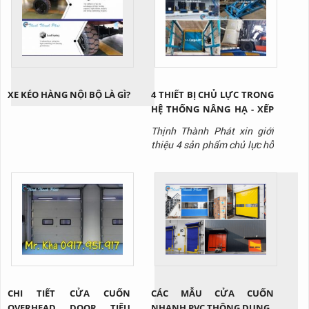
XE KÉO HÀNG NỘI BỘ LÀ GÌ?
4 THIẾT BỊ CHỦ LỰC TRONG
HỆ THỐNG NÂNG HẠ - XẾP
DỠ HÀNG HÓA KHO VẬN
Thịnh Thành Phát xin giới
thiệu 4 sản phẩm chủ lực hỗ
trợ nâng hạ - xuất nhập
hàng trong hệ thống kho
vận
CHI TIẾT CỬA CUỐN
CÁC MẪU CỬA CUỐN
OVERHEAD DOOR TIÊU
NHANH PVC THÔNG DỤNG