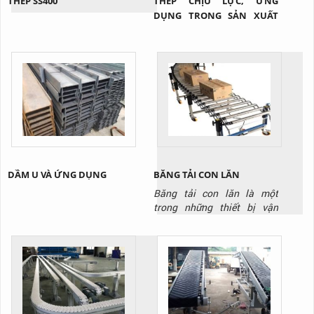
THÉP SS400
THÉP CHỊU LỰC, ỨNG
DỤNG TRONG SẢN XUẤT
CẦU XE NÂNG
DẦM U VÀ ỨNG DỤNG
BĂNG TẢI CON LĂN
Băng tải con lăn là một
trong những thiết bị vận
chuyển không thể thiếu
trong các nhà kho và nhà
máy, kho hàng