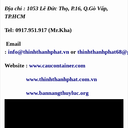
Địa chỉ : 1053 Lê Đức Thọ, P.16, Q.Gò Vấp,
TP.HCM
Tel: 0917.951.917 (Mr.Kha)
Email
:
info@thinhthanhphat.vn
or
thinhthanhphat68@
Website :
www.caucontainer.com
www.thinhthanhphat.com.vn
www.bannangthuyluc.org