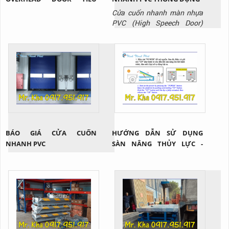
CHUẨN
Cửa cuốn nhanh màn nhựa
PVC (High Speech Door)
không chỉ sở hữu nhiều tính
năng nổi bật như: giảm thất
thoát nhiệt, hạn chế bụi bẩn,
mùi hôi, côn trùng xâm nhập
trong quá trình di chuyển
hàng hóa giữa các khu vực
mà còn đa dạng nhiều mẫu
mã và chủng loại nhằm đáp
ứng tối...
BÁO GIÁ CỬA CUỐN
HƯỚNG DẪN SỬ DỤNG
NHANH PVC
SÀN NÂNG THỦY LỰC -
DOCK HÀNG?!