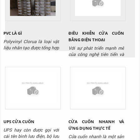
hóa hay là bảo trì bảo
dụng đúng để đảm bảo an
dưỡng. Nó hoạt động bởi
toàn. Hôm nay, TTP sẽ
chơ chế nâng hạ bởi bánh
hướng dẫn các bạn cách sử
răng...
dụng cầu dẫn...
ĐIỀU KHIỄN CỬA CUỐN
PVC LÀ GÌ
BẰNG ĐIỆN THOẠI
Polyvinyl Clorua là loại vật
liệu nhân tạo được tổng hợp
Với sự phát triển mạnh mẽ
sớm nhất và mở ra một sự
của công nghệ tiên tiến và
tiện lợi lớn lao trong sinh
hiện đại. Là sự ra đời của
hoạt và sản xuất cho nhân
các sản phẩm mang tính đột
loại khi độ bền cao và giá
phá công nghệ cao. Công
thành của nó giúp ích rất
nghệ đơn giản lỗi thời dần
nhiều. Bước đầu khi được
được thay thế bằng các
khám phá ra, PVC có rất
công nghệ thông minh.
nhiều nhược điểm như
Trong đó phải kể tới công
cứng,...
nghệ điều khiển cửa cuốn
bằng...
UPS CỬA CUỐN
CỬA CUỐN NHANH VÀ
ỨNG DỤNG THỰC TẾ
UPS hay còn được gọi với
cái tên bình lưu điện, bộ lưu
Cửa cuốn nhanh là một sản