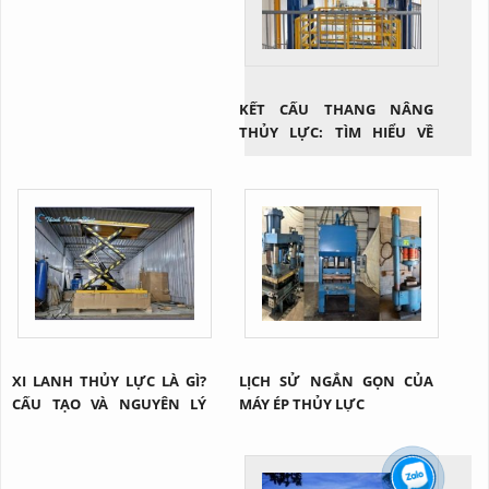
KẾT CẤU THANG NÂNG
THỦY LỰC: TÌM HIỂU VỀ
CÔNG NGHỆ NÂNG HẠ HIỆU
QUẢ TRONG NGÀNH CÔNG
NGHIỆP
XI LANH THỦY LỰC LÀ GÌ?
LỊCH SỬ NGẮN GỌN CỦA
CẤU TẠO VÀ NGUYÊN LÝ
MÁY ÉP THỦY LỰC
CỦA 1 XI LANH THỦY LỰC