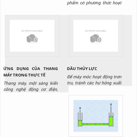
điện hay hộp tích điện cửa
phẩm có phương thức hoạt
cuốn. Là thiết bị có vai trò
động giống như các loại cửa
lưu giữ và phát điện năng
cuốn khác. Biển chuyển
trong một khoảng thời gian
động tròn của động cơ
nhất định. Để cung cấp điện
thành chuyển động thẳng
cho cửa cuốn vận hành ổn
đứng của thân cửa. Điều
định không ngắt quãng. Đặc
khác biệt ở đây là nó hoạt
biệt trong trường...
động với tốc độ siêu nhanh.
Và được sử dụng tại các
công...
ỨNG DỤNG CỦA THANG
DẦU THỦY LỰC
MÁY TRONG THỰC TẾ
Để máy móc hoạt động trơn
tru, tránh các hư hỏng xuất
Thang máy, một sáng kiến
hiện cần có, cần có dầu thủy
công nghệ động cơ điện,
lực. Đây là loại dầu chuyên
không chỉ là một phần quan
dụng thường thấy tại kho
trọng trong các tòa nhà cao
xưởng, cơ sở sản xuất. Tuy
tầng mà còn là biểu tượng
nhiên không phải loại dầu
của sự thuận tiện và hiện
nào cũng phù hợp với thiết
đại trong cuộc sống hàng
bị của bạn
ngày. Bài viết này sẽ đưa ra
những ứng dụng của thang