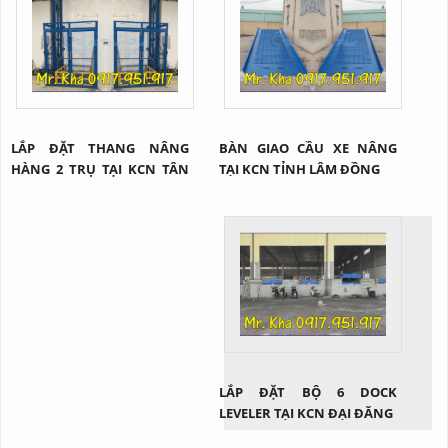
LẮP ĐẶT THANG NÂNG
BÀN GIAO CẦU XE NÂNG
HÀNG 2 TRỤ TẠI KCN TÂN
TẠI KCN TỈNH LÂM ĐỒNG
BÌNH
LẮP ĐẶT BỘ 6 DOCK
LEVELER TẠI KCN ĐẠI ĐĂNG