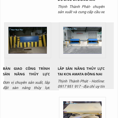
Thịnh Thành Phát- chuyên
sản xuất và cung cấp cầu xe
nâng/ cầu lên container với
giá tốt nhất thị trường, liên
hệ ngay Hotline: 0917 951
917 để được tư vấn và báo
giá sản phẩm.
BÀN GIAO CÔNG TRÌNH
LẮP SÀN NÂNG THỦY LỰC
SÀN NÂNG THỦY LỰC
TẠI KCN AMATA ĐỒNG NAI
HYDRAULIC DOCK LEVELER
Thịnh Thành Phát - Hotline:
Đơn vị chuyên sản xuất, lắp
TẠI KCN BIÊN HÒA ĐỒNG
0917 951 917 - địa chỉ uy tín
đặt sàn nâng thủy lực
NAI
chuyên sản xuất và lắp đặt
/Hydraulic Dock Leveler ,
sàn nâng thủy lưc.
liên hệ ngay với Thịnh
Thành Phát qua Hotline:
0917 951 917