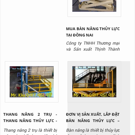
MUA BÀN NÂNG THỦY LỰC
TẠI ĐỒNG NAI
Công ty TNHH Thương mại
và Sản xuất Thịnh Thành
Phát là công ty chuyên sản
xuất dòng sản phẩm bàn
nâng thủy lực chất lượng
nhất trên thị trường hiện
nay.
THANG NÂNG 2 TRỤ -
ĐƠN VỊ SẢN XUẤT, LẮP ĐẶT
THANG NÂNG THỦY LỰC -
BÀN NÂNG THỦY LỰC –
THANG NÂNG CÔNG
BÀN NÂNG HÀNG VIỆT
Thang nâng 2 trụ là thiết bị
Bàn nâng là thiết bị thủy lực
NGHIỆP
NAM