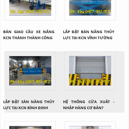
BÀN GIAO CẦU XE NÂNG
LẮP ĐẶT BÀN NÂNG THỦY
KCN THÀNH THÀNH CÔNG
LỰC TẠI KCN VĨNH TƯỜNG
LẮP ĐẶT SÀN NÂNG THỦY
HỆ THỐNG CỬA XUẤT -
LỰC TẠI KCN BÌNH ĐỊNH
NHẬP HÀNG CƠ BẢN?