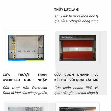
máy trong thực tế, làm thế
nào chúng...
THỦY LỰC LÀ GÌ
Thủy lực là môn khoa học lý
giải về sự chuyển động cũng
như vận chuyển lực của một
chất lỏng tồn tại trong môi
trường giới hạn nào đó. Cụ
thể, trong môi trường thủy
lực, chất lỏng sẽ được truyền
tải nhờ lực đẩy tác dụng lên
chất lỏng.
CỬA TRƯỢT TRẦN
CỬA CUỐN NHANH PVC
OVERHEAD DOOR NHẬP
KẾT HỢP VỚI QUẠT CẮT GIÓ
KHẨU CHO NHÀ XƯỞNG
- GIẢI PHÁP TỐI ƯU CHO
Cửa trượt trần Overhead
Cửa cuốn nhanh PVC và
TẠI BÌNH DƯƠNG
PHÒNG SẠCH KHO LẠNH
Door là loại cửa công nghiệp
quạt cắt gió - sự lựa chọn lý
chuyên dùng cho nhà kho,
tưởng cho kho lạnh, phòng
xưởng sản xuất. Liên hệ
sạch, nhà máy sản xuất thực
Thịnh Thành Phát qua
phẩm, dược phẩm, điện tử,