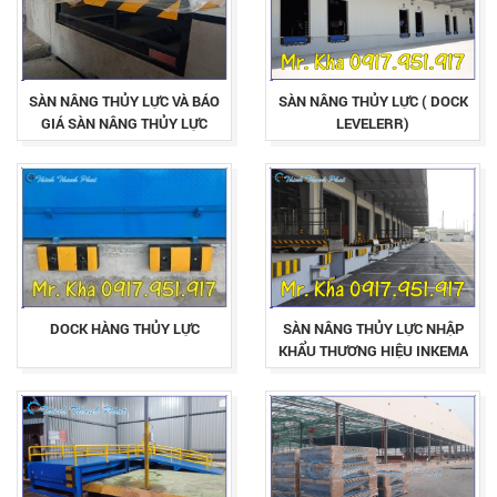
SÀN NÂNG THỦY LỰC VÀ BÁO
SÀN NÂNG THỦY LỰC ( DOCK
GIÁ SÀN NÂNG THỦY LỰC
LEVELERR)
MỚI NHẤT HIỆN NAY
DOCK HÀNG THỦY LỰC
SÀN NÂNG THỦY LỰC NHẬP
KHẨU THƯƠNG HIỆU INKEMA
(TÂY BAN NHA)