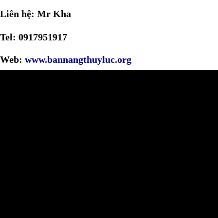
Liên hệ: Mr Kha
Tel: 0917951917
Web:
www.bannangthuyluc.org