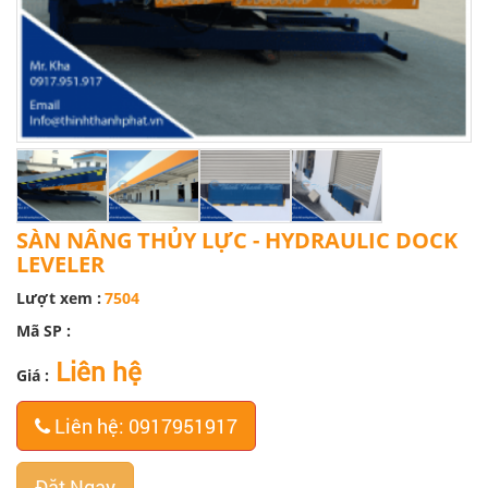
SÀN NÂNG THỦY LỰC - HYDRAULIC DOCK
LEVELER
Lượt xem :
7504
Mã SP :
Liên hệ
Giá :
Liên hệ: 0917951917
Đặt Ngay