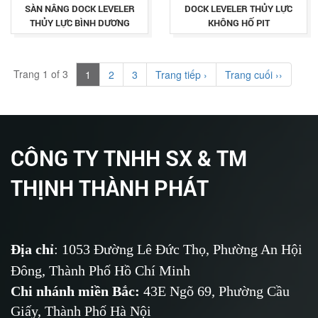
SÀN NÂNG DOCK LEVELER
DOCK LEVELER THỦY LỰC
THỦY LỰC BÌNH DƯƠNG
KHÔNG HỐ PIT
Trang 1 of 3
1
2
3
Trang tiếp ›
Trang cuối ››
CÔNG TY TNHH SX & TM
THỊNH THÀNH PHÁT
Địa chỉ
: 1053 Đường Lê Đức Thọ, Phường An Hội
Đông, Thành Phố Hồ Chí Minh
Chi nhánh miền Bắc:
43E Ngõ 69,
Phường
Cầu
Giấy, Thành Phố Hà Nội