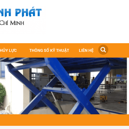
THỦY LỰC
THÔNG SỐ KỸ THUẬT
LIÊN HỆ