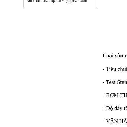
thinhthanhphat79@gmail.com
Loại sàn 
- Tiêu ch
- Test St
- BƠM T
- Độ dày 
- VẬN H