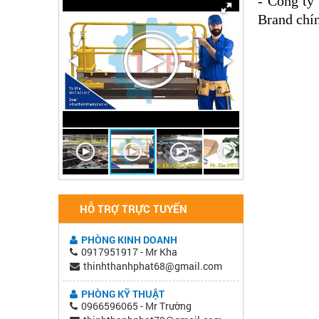
- Công ty
Brand
chín
HỖ TRỢ TRỰC TUYẾN
PHÒNG KINH DOANH
0917951917 - Mr Kha
thinhthanhphat68@gmail.com
PHÒNG KỸ THUẬT
0966596065 - Mr Trường