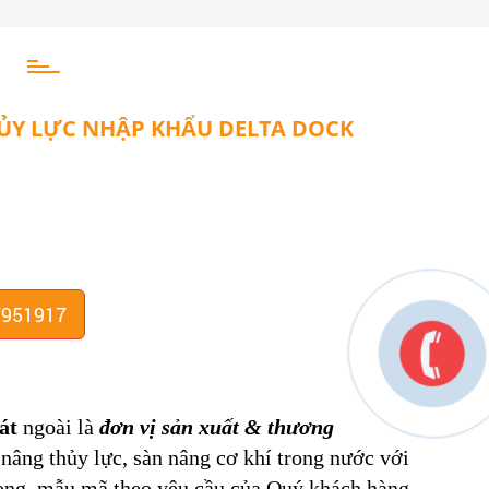
ỦY LỰC NHẬP KHẨU DELTA DOCK
7951917
át
ngoài là
đơn vị sản xuất & thương
 nâng thủy lực, sàn nâng cơ khí trong nước với
trọng, mẫu mã theo yêu cầu của Quý khách hàng