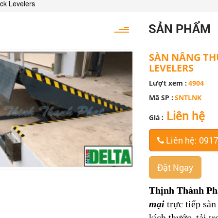
ck Levelers
SẢN PHẨM
SÀN NÂNG TH
LEVELERS
Lượt xem :
4904
Mã SP :
SNTLNK
Liên hệ
Giá :
Liên hệ: 091
Đặt Ngay
Thịnh Thành Ph
mại
trực tiếp sàn
kích thước, tải 