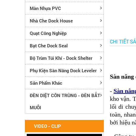
Màn Nhựa PVC
Nhà Che Dock House
Quạt Công Nghiệp
CHI TIẾT S
Bạt Che Dock Seal
Bộ Trùm Túi Khí - Dock Shelter
Phụ Kiện Sàn Nâng Dock Leveler
Sàn nâng 
Sản Phẩm Khác
-
Sàn nâng
ĐÈN DIỆT CÔN TRÙNG - ĐÈN BẮT
kho vận. T
lối di chu
MUỖI
toàn, nhan
bởi hiệu n
VIDEO - CLIP