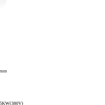
00mm
.75KW(380V)