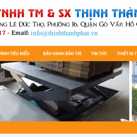
ÌNH TIÊU BIỂU
BẢO HÀNH BẢO TRÌ
TIN TỨC
THIẾT BỊ 