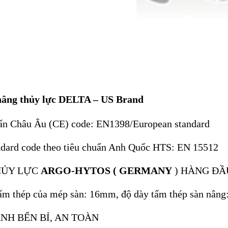
nâng thủy lực DELTA – US Brand
uẩn Châu Âu (CE) code: EN1398/European standard
andard code theo tiêu chuẩn Anh Quốc HTS: EN 15512
HỦY LỰC
ARGO-HYTOS ( GERMANY
) HÀNG ĐẦ
tấm thép của mép sàn: 16mm, độ dày tấm thép sàn nân
ÀNH BỂN BỈ, AN TOÀN