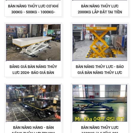
BÀN NÂNG THỦY LỰC CƠ KHÍ
BÀN NÂNG THỦY LỰC
300KG - 500KG - 1000KG-
2000KG LẮP ĐẶT TẠI TIỀN
HÀNG NHẬP KHẨU CHÍNH
GIANG - BÁO GIÁ BÀN NÂNG
HÃNG GIÁ TÔT
TỐT NHẤT THỊ TRƯỜNG
BẢNG GIÁ BÀN NÂNG THỦY
BÀN NÂNG THỦY LỰC - BÁO
LỰC 2024- BÁO GIÁ BÀN
GIÁ BÀN NÂNG THỦY LỰC
NÂNG TÔT NHẤT THỊ
2024
TRƯỜNG
BÀN NÂNG HÀNG - BÀN
BÀN NÂNG THỦY LỰC