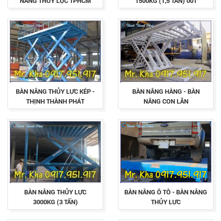
NÂNG THỦY LỰC TPHCM
1500KG (1,5 TẤN) 001
BÀN NÂNG THỦY LỰC KÉP -
BÀN NÂNG HÀNG - BÀN
THỊNH THÀNH PHÁT
NÂNG CON LĂN
BÀN NÂNG THỦY LỰC
BÀN NÂNG Ô TÔ - BÀN NÂNG
3000KG (3 TẤN)
THỦY LỰC