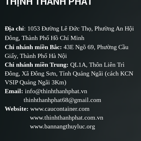
THỊNH THÀNH PHÁT
Địa chỉ
: 1053 Đường Lê Đức Thọ, Phường An Hội
Đông, Thành Phố Hồ Chí Minh
Chi nhánh miền Bắc:
43E Ngõ 69,
Phường
Cầu
Giấy, Thành Phố Hà Nội
Chi nhánh miền Trung:
QL1A, Thôn Liên Trì
Đông, Xã Đông Sơn, Tỉnh Quảng Ngãi (cách KCN
VSIP Quảng Ngãi 3Km)
Email
:
info@thinhthanhphat.vn
thinhthanhphat68@gmail.com
Website
:
www.caucontainer.com
www.thinhthanhphat.com.vn
www.bannangthuyluc.org