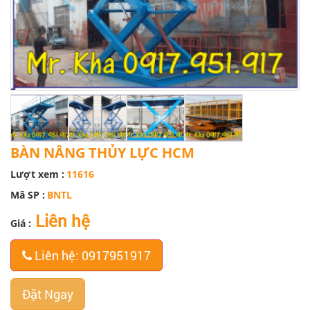
BÀN NÂNG THỦY LỰC HCM
Lượt xem :
11616
Mã SP :
BNTL
Liên hệ
Giá :
Liên hệ: 0917951917
Đặt Ngay