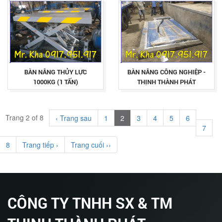
BÀN NÂNG THỦY LỰC
BÀN NÂNG CÔNG NGHIỆP -
1000KG (1 TẤN)
THỊNH THÀNH PHÁT
Trang 2 of 8
‹ Trang sau
1
2
3
4
5
6
7
8
Trang tiếp ›
Trang cuối ››
CÔNG TY TNHH SX & TM