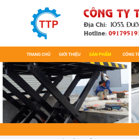
BÀN
BÀN
BÀN
BÀN
BÀN
BÀN
NÂNG
NÂNG
NÂNG
NÂNG
THỦY
THỦY
NÂNG
NÂNG
THỦY
LỰC
LỰC
THỦY
HCM
LỰC
HCM
THỦY
THỦY
HCM
LỰC
LỰC
HCM
LỰC
HCM
HCM
TRANG CHỦ
GIỚI THIỆU
SẢN PHẨM
CÔNG TR