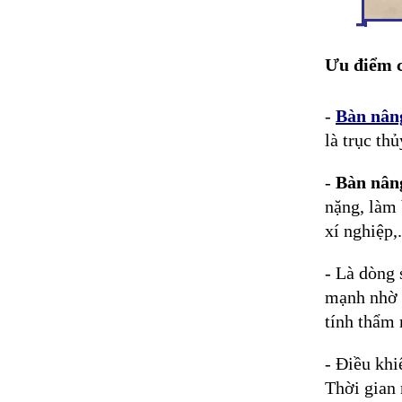
Ưu điểm c
-
Bàn nân
là trục th
-
Bàn nâ
nặng, làm 
xí nghiệp,.
- Là dòng 
mạnh nhờ 
tính thẩm 
- Điều khi
Thời gian 