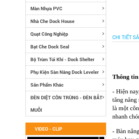
Màn Nhựa PVC
Nhà Che Dock House
Quạt Công Nghiệp
CHI TIẾT S
Bạt Che Dock Seal
Bộ Trùm Túi Khí - Dock Shelter
Phụ Kiện Sàn Nâng Dock Leveler
Thông tin
Sản Phẩm Khác
- Hiện nay
ĐÈN DIỆT CÔN TRÙNG - ĐÈN BẮT
tăng năng 
là một côn
MUỖI
nhanh chón
VIDEO - CLIP
- Bàn nâng