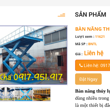
SẢN PHẨM
BÀN NÂNG TH
Lượt xem :
11621
Mã SP :
BNTL
Liên hệ
Giá :
Liên hệ: 091
Đặt Ngay
Bàn nâng thủy l
dùng nhiều trong
là một thiết bị đ