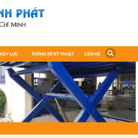
THỦY LỰC
THÔNG SỐ KỸ THUẬT
LIÊN HỆ