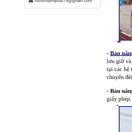
thinhthanhphat79@gmail.com
-
Bàn nâng
lưu giữ và
tại các hệ
chuyển đến
- Bàn nân
giấy phép.