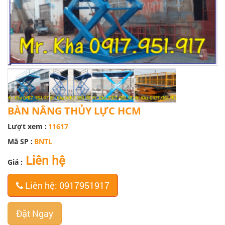
BÀN NÂNG THỦY LỰC HCM
Lượt xem :
11617
Mã SP :
BNTL
Liên hệ
Giá :
Liên hệ: 0917951917
Đặt Ngay