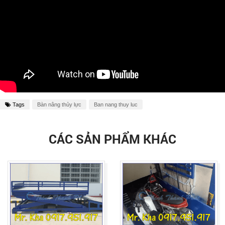
Tags
Bàn nâng thủy lực
Ban nang thuy luc
CÁC SẢN PHẨM KHÁC