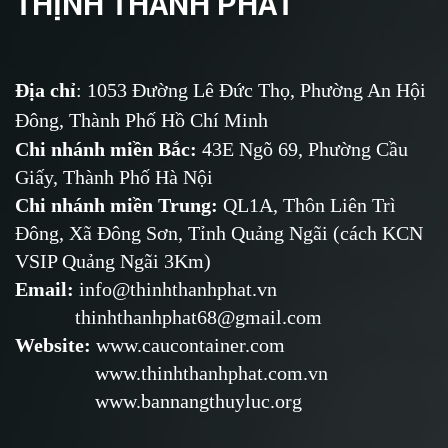
THỊNH THÀNH PHÁT
Địa chỉ
: 1053 Đường Lê Đức Thọ, Phường An Hội
Đông, Thành Phố Hồ Chí Minh
Chi nhánh miền Bắc:
43E Ngõ 69,
Phường
Cầu
Giấy, Thành Phố Hà Nội
Chi nhánh miền Trung:
QL1A, Thôn Liên Trì
Đông, Xã Đông Sơn, Tỉnh Quảng Ngãi (cách KCN
VSIP Quảng Ngãi 3Km)
Email
:
info@thinhthanhphat.vn
thinhthanhphat68@gmail.com
Website
:
www.caucontainer.com
www.thinhthanhphat.com.vn
www.bannangthuyluc.org