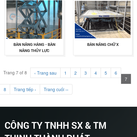
BÀN NÂNG HÀNG - BÀN
BÀN NÂNG CHỮ X
NÂNG THỦY LỰC
Trang 7 of 8
‹ Trang sau
1
2
3
4
5
6
7
8
Trang tiếp ›
Trang cuối ››
CÔNG TY TNHH SX & TM